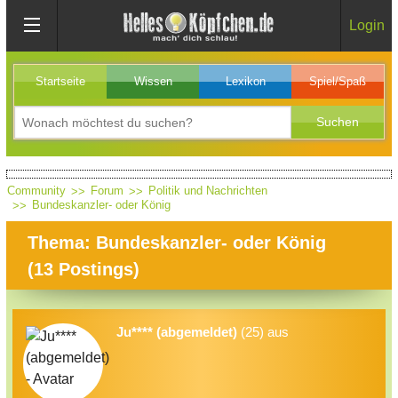
Login
Startseite
Wissen
Lexikon
Spiel/Spaß
Community
Forum
Politik und Nachrichten
Bundeskanzler- oder König
Thema: Bundeskanzler- oder König
(
13
Postings)
Ju**** (abgemeldet)
(25) aus