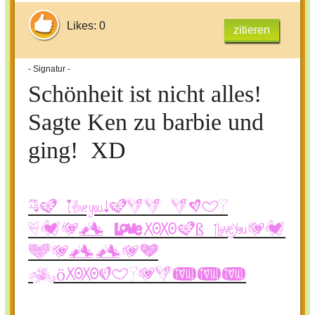
Likes: 0
zitieren
- Signatur -
Schönheit ist nicht alles!
Sagte Ken zu barbie und
ging! XD
Na dann noch
viel Spaß bei
Helles
Köpfchen!!!