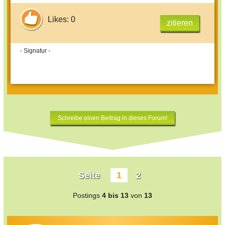
Likes: 0
zitieren
- Signatur -
Schreibe einen Beitrag in dieses Forum!
Seite
1
2
Postings
4 bis 13
von
13