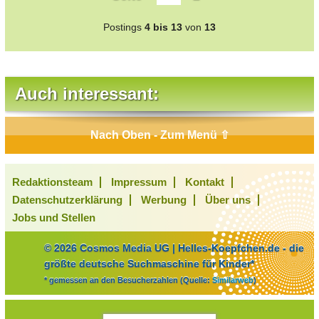
Postings
4 bis 13
von
13
Auch interessant:
Nach Oben - Zum Menü ⇧
Redaktionsteam
Impressum
Kontakt
Datenschutzerklärung
Werbung
Über uns
Jobs und Stellen
© 2026 Cosmos Media UG | Helles-Koepfchen.de - die
größte deutsche Suchmaschine für Kinder*
* gemessen an den Besucherzahlen (Quelle:
Similarweb
)