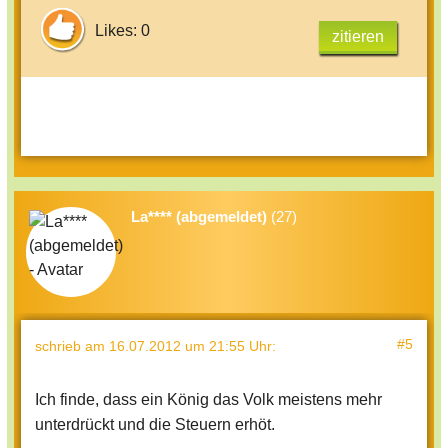
Likes: 0
zitieren
La**** (abgemeldet)
(27)
#5
schrieb
am 16.07.2012 um 21:55 Uhr
:
Ich finde, dass ein König das Volk meistens mehr
unterdrückt und die Steuern erhöt.