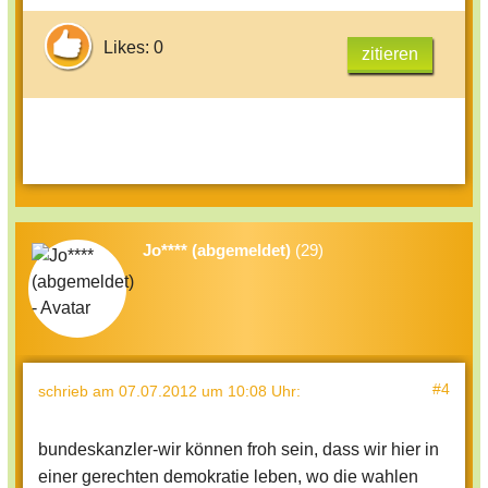
Likes: 0
zitieren
Jo**** (abgemeldet)
(29)
#4
schrieb
am 07.07.2012 um 10:08 Uhr
:
bundeskanzler-wir können froh sein, dass wir hier in
einer gerechten demokratie leben, wo die wahlen