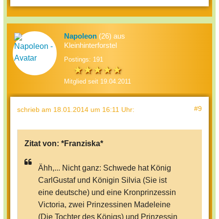
Napoleon
(26) aus
Kleinhinterforstel
Postings: 191
Mitglied seit 19.04.2011
#9
schrieb
am 18.01.2014 um 16:11 Uhr
:
Zitat von:
*Franziska*
Ähh,... Nicht ganz: Schwede hat König
CarlGustaf und Königin Silvia (Sie ist
eine deutsche) und eine Kronprinzessin
Victoria, zwei Prinzessinen Madeleine
(Die Tochter des Königs) und Prinzessin