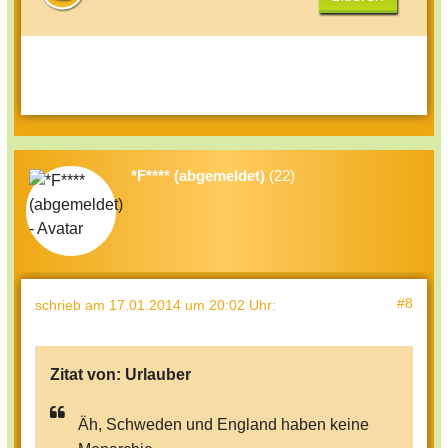
Töchter Savannah(3) und Isla(1)
Edward hat 2 Kinder: Louise(10) und
James(6)
Andrew hat 2 Kinder: Beatrice(25) und
*F**** (abgemeldet)
(22)
Eugenie(23)
#8
schrieb
am 17.01.2014 um 20:02 Uhr
:
Zitat von:
Urlauber
Äh, Schweden und England haben keine