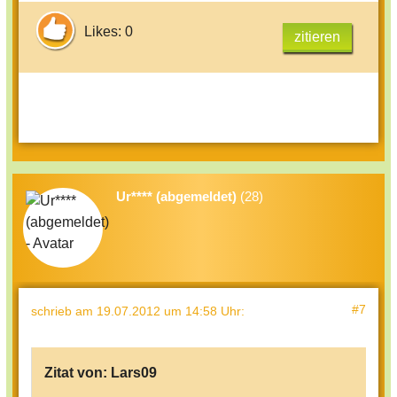
Likes: 0
zitieren
Ur**** (abgemeldet)
(28)
#7
schrieb
am 19.07.2012 um 14:58 Uhr
:
Zitat von:
Lars09