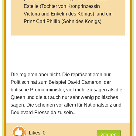
Estelle (Tochter von Kronprinzessin
Victoria und Enkelin des Königs) und ein
Prinz Carl Phillip (Sohn des Königs)
Und jetzt England: Queen Elisabeth und
Prinz Philip
Sie haben 4 Kinder Charles, Anne,
Edward und Andrew
Die regieren aber nicht. Die repräsentieren nur.
Politisch hat zum Beispiel David Cameron, der
Charles hat 2 Kinder: William(31) und
britische Premierminister, viel mehr zu sagen als die
Harry(29). William hat 1 Sohn Prinz
Queen und die tut auch nur sehr wenig politisches
George(0)
sagen. Die scheinen vor allem für Nationalstolz und
Boulevard-Presse da zu sein...
Anne hat 2 Kinder: Zara(32) und
Phillip(36). Zara hat 1 Tochter(0) deren
Likes: 0
zitieren
Name ist noch unbekannt. Phillip hat 2