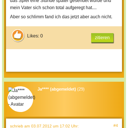
das Spiel eine Stunde später gesendet wurde und
mein Vater sich schon total aufgeregt hat....
Aber so schlimm fand ich das jetzt aber auch nicht.
Likes: 0
zitieren
Ja**** (abgemeldet)
(29)
#4
schrieb
am 03.07.2012 um 17:02 Uhr
: