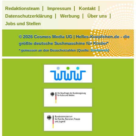
Redaktionsteam
Impressum
Kontakt
Datenschutzerklärung
Werbung
Über uns
Jobs und Stellen
© 2026 Cosmos Media UG | Helles-Koepfchen.de - die
größte deutsche Suchmaschine für Kinder*
* gemessen an den Besucherzahlen (Quelle:
Similarweb
)