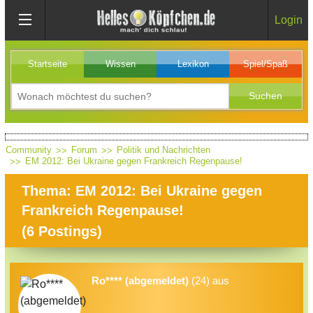
Login
Startseite
Wissen
Lexikon
Spiel/Spaß
Community
Forum
Politik und Nachrichten
EM 2012: Bei Ukraine gegen Frankreich Regenpause!
Thema: EM 2012: Bei Ukraine gegen
Frankreich Regenpause!
(
6
Postings)
Ro**** (abgemeldet)
(24) aus