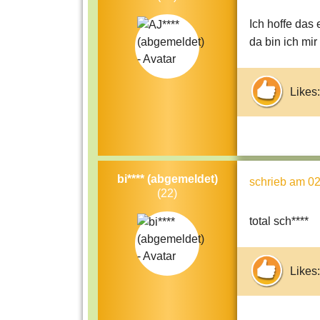
Ich hoffe das
da bin ich mir 
Likes:
bi**** (abgemeldet)
schrieb
am 02
(22)
total sch****
Likes: