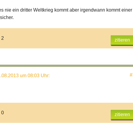
 es nie ein dritter Weltkrieg kommt aber irgendwann kommt einer
sicher.
 2
zitieren
#
.08.2013 um 08:03 Uhr
:
 0
zitieren