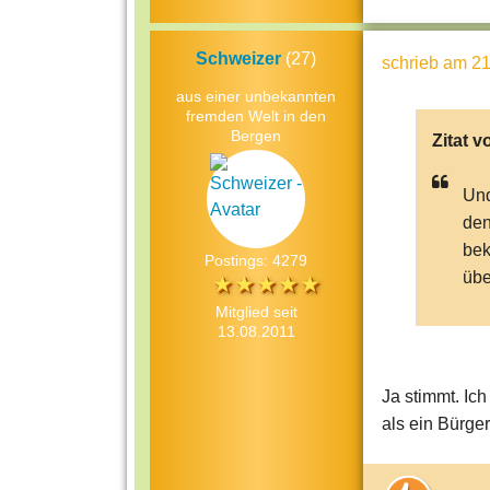
Schweizer
(27)
schrieb
am 21
aus einer unbekannten
fremden Welt in den
Bergen
Zitat v
Und
den
bek
Postings: 4279
übe
Mitglied seit
13.08.2011
Ja stimmt. Ic
als ein Bürger