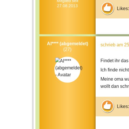
Mitglied seit
27.08.2013
Likes:
Al**** (abgemeldet)
schrieb
am 25
(27)
Findet ihr das
Ich finde nicht
Meine oma war
wollt dan schre
Likes: