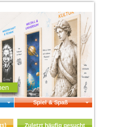
Spiel & Spaß
Startseite Spiel & Spaß
Online-Spiele
gs)
Zuletzt häufig gesucht