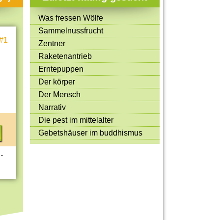
Mitmachen & Kreatives
Was fressen Wölfe
Bücher & Filme
Sammelnussfrucht
#1
Quiz-Spiele
Zentner
Raketenantrieb
Spiele & Ideen
Erntepuppen
Jugendreporter
Der körper
Der Mensch
Rezeptideen
Narrativ
Game-Tests
Die pest im mittelalter
Reisen, Events & Sport
Gebetshäuser im buddhismus
E-Cards
 -