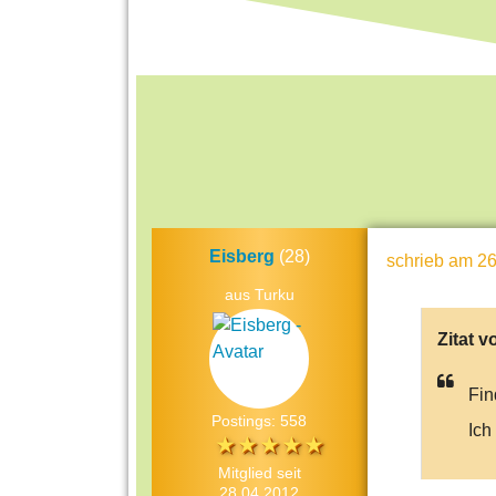
Eisberg
(28)
schrieb
am 26
aus Turku
Zitat v
Fin
Postings: 558
Ich 
Mitglied seit
28.04.2012