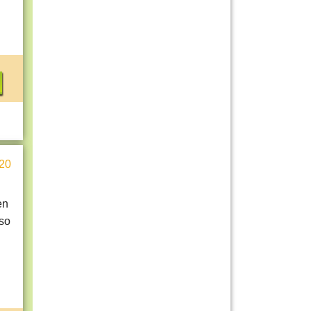
20
en
so