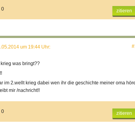
 0
zitieren
#
.05.2014 um 19:44 Uhr
:
 krieg was bringt??
!!
 im 2.wellt krieg dabei wen ihr die geschichte meiner oma hör
ibt mir /nachricht!!
 0
zitieren