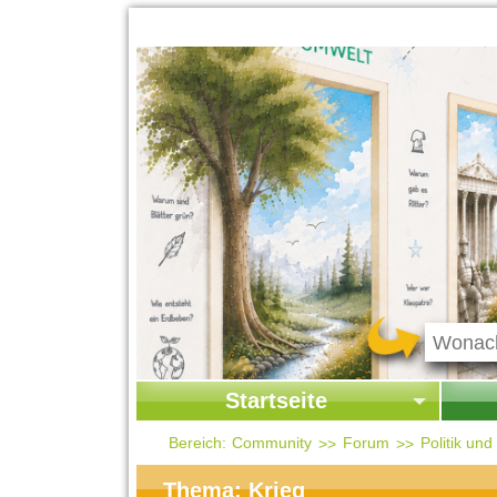
Startseite
Startseite
Start
Bereich:
Community
Forum
Politik un
Kontakt
Ges
Thema: Krieg