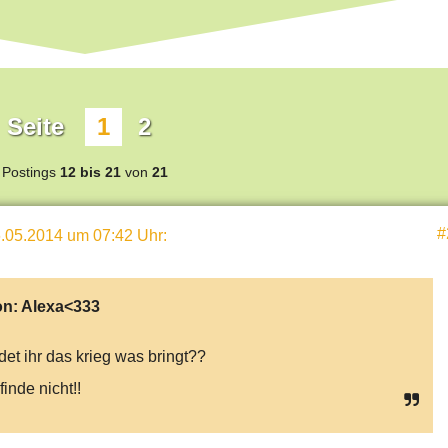
Seite
1
2
Postings
12 bis 21
von
21
#
.05.2014 um 07:42 Uhr
:
on:
Alexa<333
det ihr das krieg was bringt??
finde nicht!!