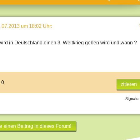
umne
sch & Natur
.07.2013 um 18:02 Uhr
:
llschaft & Politik
geber & Tipps
 wird in Deutschland einen 3. Weltkrieg geben wird und wann ?
versum
st
hnik
deruni
 0
zitieren
derlexikon
- Signatur
gen und Antworten
e einen Beitrag in dieses Forum!