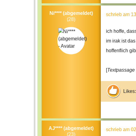
Ni**** (abgemeldet)
schrieb
am 13
(28)
ich hoffe, das
im irak ist das
hoffenflich gi
[
Textpassage 
Likes:
AJ**** (abgemeldet)
schrieb
am 02
(23)