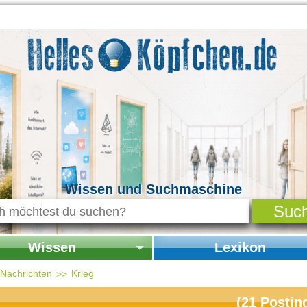
Wissen und Suchmaschine
Wissen
Lexikon
seite Wissen
Startseite Lexikon
d Nachrichten
Krieg
chichte & Kultur
(
21
Postin