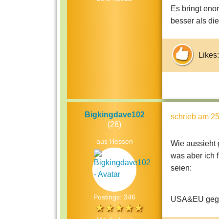
Es bringt enor
besser als di
Likes:
Bigkingdave102
schrieb
am 25
(26)
aus Hessen
Wie aussieht g
was aber ich 
seien:
Postings: 346
USA&EU ge