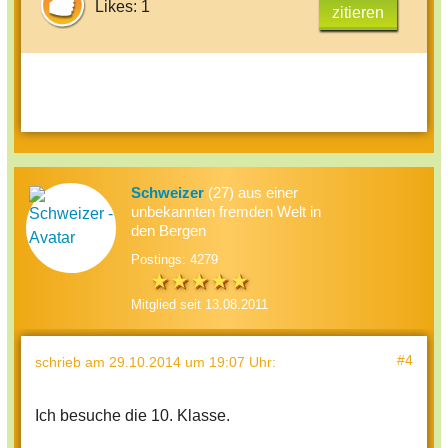
Likes: 1
zitieren
Schweizer
(27) aus einer
unbekannten fremden Welt in
den Bergen
Postings: 4279
Mitglied seit 13.08.2011
#4
schrieb
am 29.10.2014 um 19:07 Uhr
:
Ich besuche die 10. Klasse.