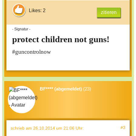
Likes: 2
zitieren
- Signatur -
protect children not guns!
#guncontrolnow
BF**** (abgemeldet)
(23)
#3
schrieb
am 26.10.2014 um 21:06 Uhr
: