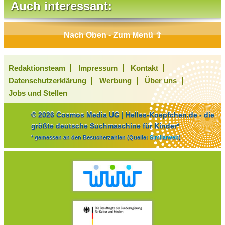
Auch interessant:
Nach Oben - Zum Menü ⇧
Redaktionsteam
Impressum
Kontakt
Datenschutzerklärung
Werbung
Über uns
Jobs und Stellen
© 2026 Cosmos Media UG | Helles-Koepfchen.de - die
größte deutsche Suchmaschine für Kinder*
* gemessen an den Besucherzahlen (Quelle:
Similarweb
)