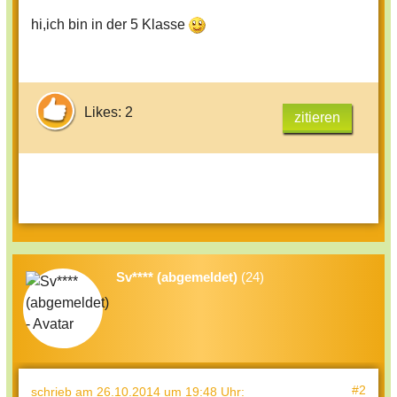
hi,ich bin in der 5 Klasse
Likes: 2
zitieren
Sv**** (abgemeldet)
(24)
#2
schrieb
am 26.10.2014 um 19:48 Uhr
: