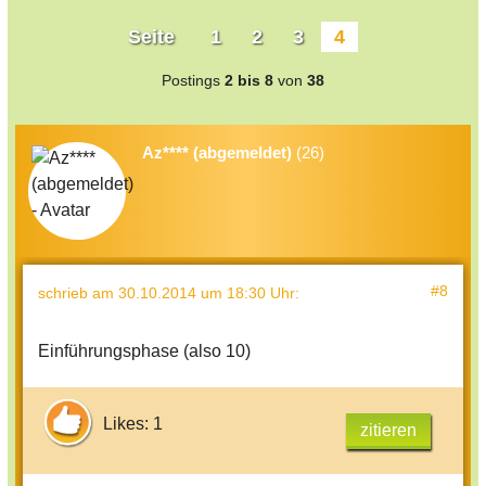
Seite
1
2
3
4
Postings
2 bis 8
von
38
Az**** (abgemeldet)
(26)
#8
schrieb
am 30.10.2014 um 18:30 Uhr
:
Einführungsphase (also 10)
Likes: 1
zitieren