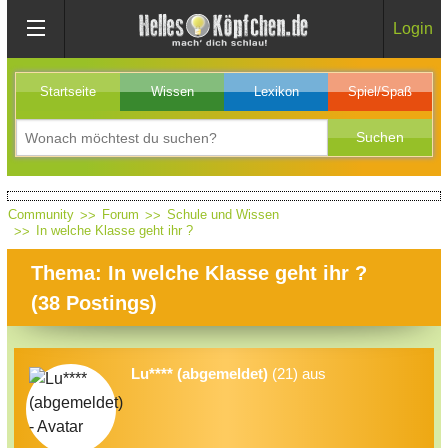
Login
Startseite
Wissen
Lexikon
Spiel/Spaß
Community
Forum
Schule und Wissen
In welche Klasse geht ihr ?
Thema: In welche Klasse geht ihr ?
(
38
Postings)
Lu**** (abgemeldet)
(21) aus