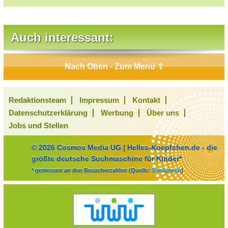
Auch interessant:
Nach Oben - Zum Menü ⇧
Redaktionsteam
Impressum
Kontakt
Datenschutzerklärung
Werbung
Über uns
Jobs und Stellen
© 2026 Cosmos Media UG | Helles-Koepfchen.de - die
größte deutsche Suchmaschine für Kinder*
* gemessen an den Besucherzahlen (Quelle:
Similarweb
)