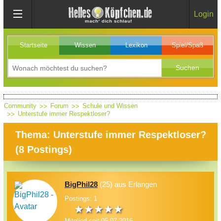
Login
Startseite
Wissen
Lexikon
Spiel/Spaß
Community
Forum
Schule und Wissen
Unterstufe immer Respektloser?
Thema: Unterstufe immer Respektloser?
(
8
Postings)
BigPhil28
(25) aus Erlangen
Postings: 1
Mitglied seit 05.07.2016