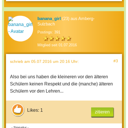
banana_girl
(23) aus Amberg-
Sulzbach
Postings: 391
Mitglied seit 01.07.2016
#3
schrieb
am 05.07.2016 um 20:16 Uhr
:
Also bei uns haben die kleineren vor den älteren
Schülern keinen Respekt und die (manche) älteren
Schülern vor den Lehren...
Likes: 1
zitieren
- Signatur -