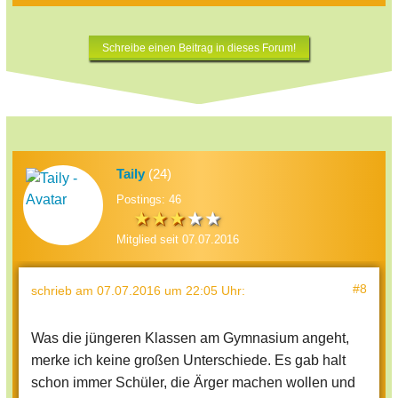
Schreibe einen Beitrag in dieses Forum!
Taily
(24)
Postings: 46
Mitglied seit 07.07.2016
#8
schrieb
am 07.07.2016 um 22:05 Uhr
:
Was die jüngeren Klassen am Gymnasium angeht,
merke ich keine großen Unterschiede. Es gab halt
schon immer Schüler, die Ärger machen wollen und