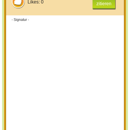
Likes: 0
zitieren
- Signatur -