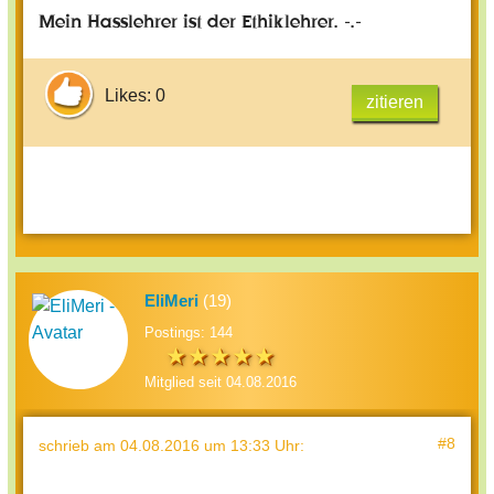
Mein Hasslehrer ist der Ethiklehrer. -.-
Likes: 0
zitieren
EliMeri
(19)
Postings: 144
Mitglied seit 04.08.2016
#8
schrieb
am 04.08.2016 um 13:33 Uhr
: