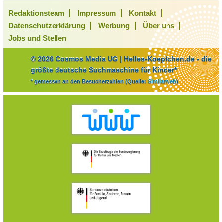
Redaktionsteam
Impressum
Kontakt
Datenschutzerklärung
Werbung
Über uns
Jobs und Stellen
© 2026 Cosmos Media UG | Helles-Koepfchen.de - die
größte deutsche Suchmaschine für Kinder*
* gemessen an den Besucherzahlen (Quelle:
Similarweb
)