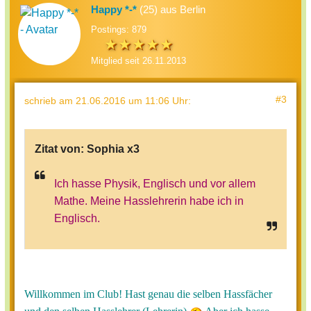
Happy *-*
(25) aus Berlin
Postings: 879
Mitglied seit 26.11.2013
#3
schrieb
am 21.06.2016 um 11:06 Uhr
:
Zitat von:
Sophia x3
Ich hasse Physik, Englisch und vor allem
Mathe. Meine Hasslehrerin habe ich in
Englisch.
Willkommen im Club! Hast genau die selben Hassfächer