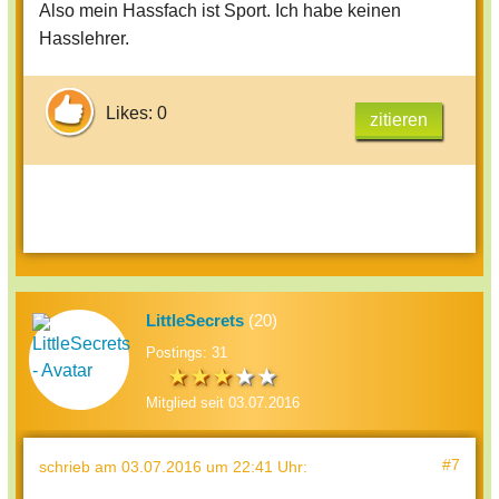
Also mein Hassfach ist Sport. Ich habe keinen
Hasslehrer.
Likes: 0
zitieren
LittleSecrets
(20)
Postings: 31
Mitglied seit 03.07.2016
#7
schrieb
am 03.07.2016 um 22:41 Uhr
: