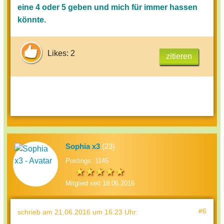
eine 4 oder 5 geben und mich für immer hassen
könnte.
Likes: 2
zitieren
Sophia x3
(23)
Postings: 1145
Mitglied seit 18.06.2016
#6
schrieb
am 21.06.2016 um 16:23 Uhr
: