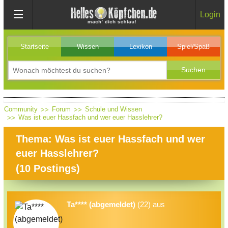
Login
Startseite
Wissen
Lexikon
Spiel/Spaß
Community
Forum
Schule und Wissen
Was ist euer Hassfach und wer euer Hasslehrer?
Thema: Was ist euer Hassfach und wer
euer Hasslehrer?
(
10
Postings)
Ta**** (abgemeldet)
(22) aus