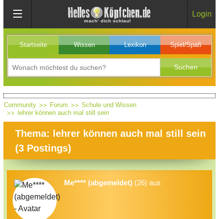
Login
Startseite
Wissen
Lexikon
Spiel/Spaß
Community
Forum
Schule und Wissen
lehrer können auch mal still sein
Thema: lehrer können auch mal still sein
(
3
Postings)
Me**** (abgemeldet)
(26) aus