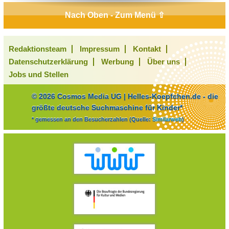
Nach Oben - Zum Menü ⇧
Redaktionsteam
Impressum
Kontakt
Datenschutzerklärung
Werbung
Über uns
Jobs und Stellen
© 2026 Cosmos Media UG | Helles-Koepfchen.de - die
größte deutsche Suchmaschine für Kinder*
* gemessen an den Besucherzahlen (Quelle:
Similarweb
)