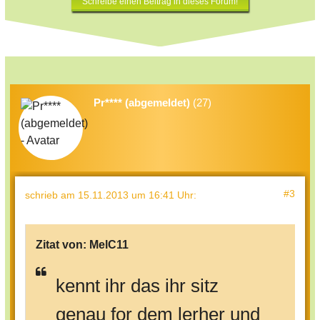
Schreibe einen Beitrag in dieses Forum!
Pr**** (abgemeldet)
(27)
#3
schrieb
am 15.11.2013 um 16:41 Uhr
:
Zitat von:
MelC11
kennt ihr das ihr sitz
genau for dem lerher und