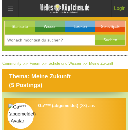
Login
Startseite
Wissen
Lexikon
Spiel/Spaß
Community
Forum
Schule und Wissen
Meine Zukunft
Thema: Meine Zukunft
(
5
Postings)
Ga**** (abgemeldet)
(28) aus