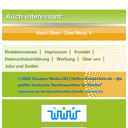
Auch interessant:
Nach Oben - Zum Menü ⇧
Redaktionsteam
Impressum
Kontakt
Datenschutzerklärung
Werbung
Über uns
Jobs und Stellen
© 2026 Cosmos Media UG | Helles-Koepfchen.de - die
größte deutsche Suchmaschine für Kinder*
* gemessen an den Besucherzahlen (Quelle:
Similarweb
)