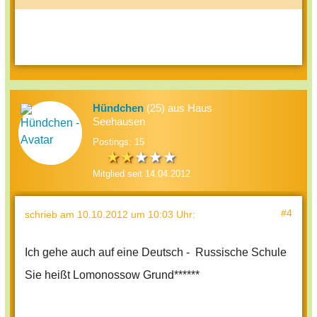
Hündchen
(25) aus Haus
Seehausen
Postings: 15
Mitglied seit 14.04.2012
#4
schrieb
am 10.10.2012 um 10:03 Uhr
:
Ich gehe auch auf eine Deutsch - Russische Schule
Sie heißt Lomonossow Grund******