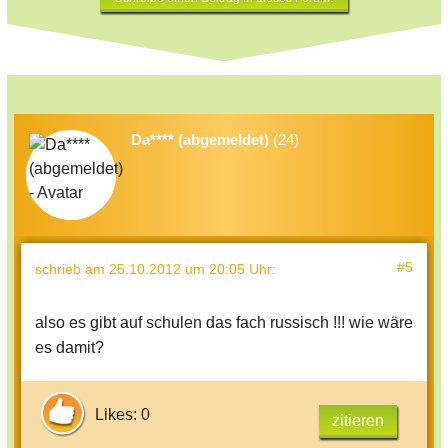
Da**** (abgemeldet)
(24)
#5
schrieb
am 25.10.2012 um 20:05 Uhr
:
also es gibt auf schulen das fach russisch !!! wie wäre
es damit?
Likes: 0
zitieren