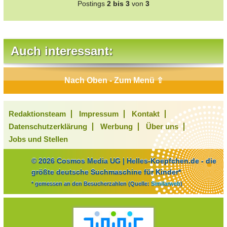
Postings
2 bis 3
von
3
Auch interessant:
Nach Oben - Zum Menü ⇧
Redaktionsteam
Impressum
Kontakt
Datenschutzerklärung
Werbung
Über uns
Jobs und Stellen
© 2026 Cosmos Media UG | Helles-Koepfchen.de - die
größte deutsche Suchmaschine für Kinder*
* gemessen an den Besucherzahlen (Quelle:
Similarweb
)