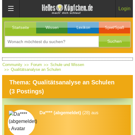
Login
Startseite
Wissen
Lexikon
Spiel/Spaß
Community
Forum
Schule und Wissen
Qualitätsanalyse an Schulen
Thema: Qualitätsanalyse an Schulen
(
3
Postings)
Da**** (abgemeldet)
(28) aus