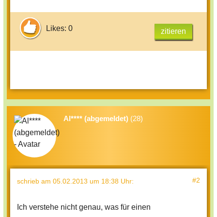
Likes: 0
zitieren
Al**** (abgemeldet)
(28)
#2
schrieb
am 05.02.2013 um 18:38 Uhr
:
Ich verstehe nicht genau, was für einen