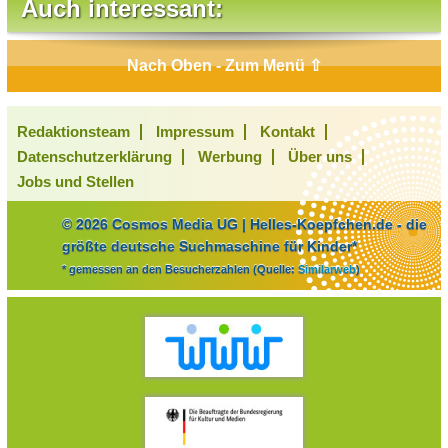
Auch interessant:
Nach Oben - Zum Menü ⇧
Redaktionsteam
Impressum
Kontakt
Datenschutzerklärung
Werbung
Über uns
Jobs und Stellen
© 2026 Cosmos Media UG | Helles-Koepfchen.de - die
größte deutsche Suchmaschine für Kinder*
* gemessen an den Besucherzahlen (Quelle:
Similarweb
)