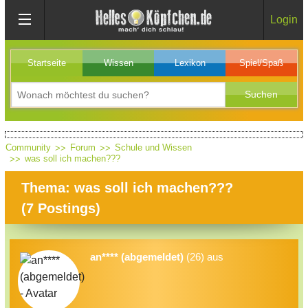
Login
Startseite
Wissen
Lexikon
Spiel/Spaß
Community
Forum
Schule und Wissen
was soll ich machen???
Thema: was soll ich machen???
(
7
Postings)
an**** (abgemeldet)
(26) aus