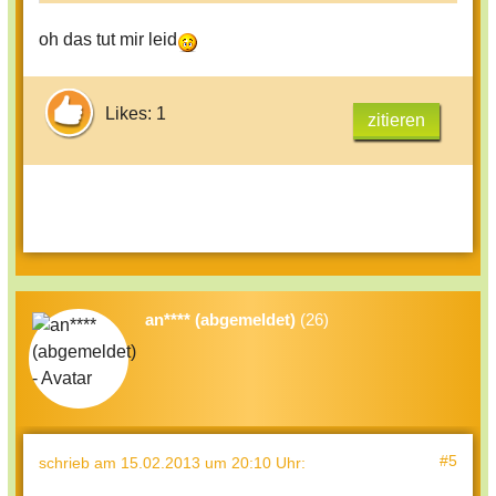
oh das tut mir leid
Likes: 1
zitieren
an**** (abgemeldet)
(26)
#5
schrieb
am 15.02.2013 um 20:10 Uhr
: