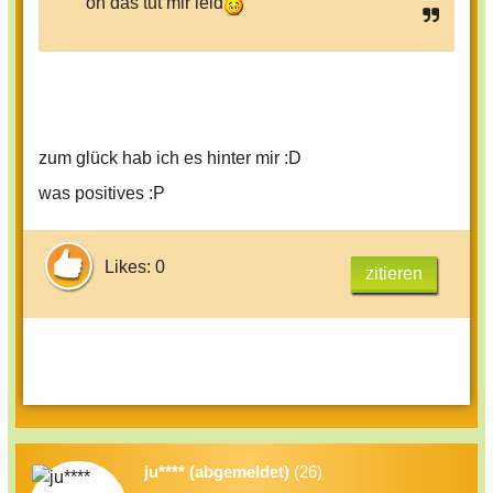
oh das tut mir leid
zum glück hab ich es hinter mir :D
was positives :P
Likes: 0
zitieren
ju**** (abgemeldet)
(26)