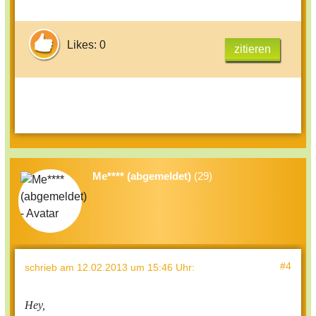
Likes: 0
zitieren
Me**** (abgemeldet)
(29)
#4
schrieb
am 12.02.2013 um 15:46 Uhr
:
Hey,