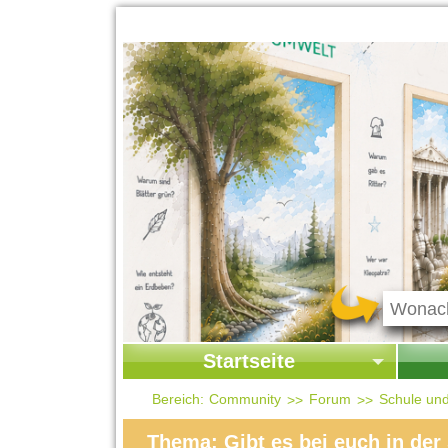
Startseite
Startseite
Start
Bereich:
Community
Forum
Schule un
Kontakt
Ges
Thema: Gibt es bei euch in der