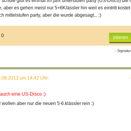
 schule gibt es einmal im jahr unterstufen party (US-Disco) die i
e, aber es gehen meist nur 5+6Klässler hin weil es eintritt kostet 
h mittelstufen party, aber die wurde abgesagt... :)
 0
zitieren
- Signatur
.08.2013 um 14:42 Uhr
:
 auch eine US-Disco :)
wollen aber nur die neuen 5-6.klässler rein :)