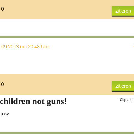
 0
zitieren
.09.2013 um 20:48 Uhr
:
 0
zitieren
 children not guns!
- Signatur
lnow