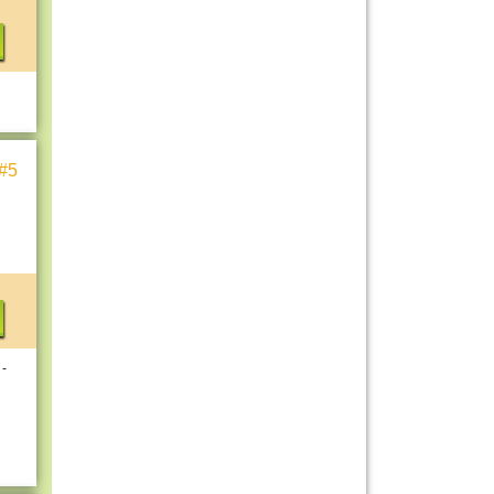
#5
 -