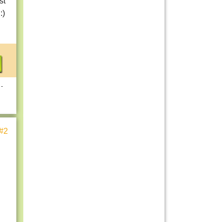
st
:)
 -
#2