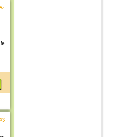
#4
ufe
#3