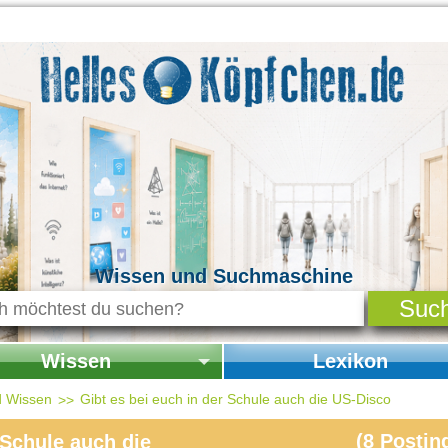
Wissen und Suchmaschine
Wissen
Lexikon
seite Wissen
Startseite Lexikon
d Wissen
Gibt es bei euch in der Schule auch die US-Disco
chichte & Kultur
(
8
Postin
 Schule auch die