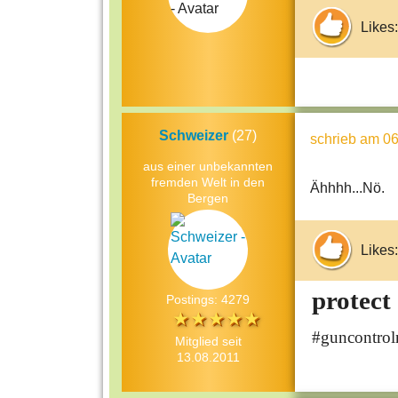
Likes:
Schweizer
(27)
schrieb
am 06
aus einer unbekannten
fremden Welt in den
Ähhhh...Nö.
Bergen
Likes:
protect
Postings: 4279
#guncontro
Mitglied seit
13.08.2011