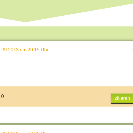
.09.2013 um 20:15 Uhr
:
 0
zitieren