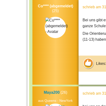
Co**** (abgemeldet)
schrieb
am 31
(25)
Bei uns gibt 
ganze Schule 
Die Orientier
(11-13) haben
Likes:
Maya200
(26)
schrieb
am 31
aus Queens - NewYork