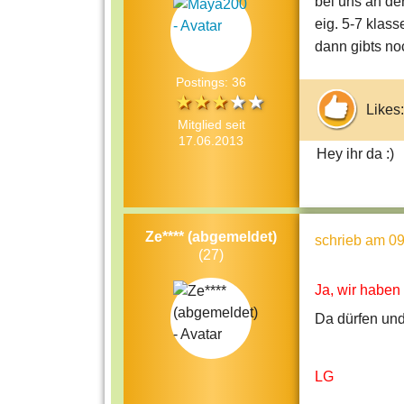
bei uns an der
eig. 5-7 klass
dann gibts noc
Postings: 36
Likes:
Mitglied seit
17.06.2013
Hey ihr da :)
Ze**** (abgemeldet)
schrieb
am 09
(27)
Ja, wir haben
Da dürfen und 
LG