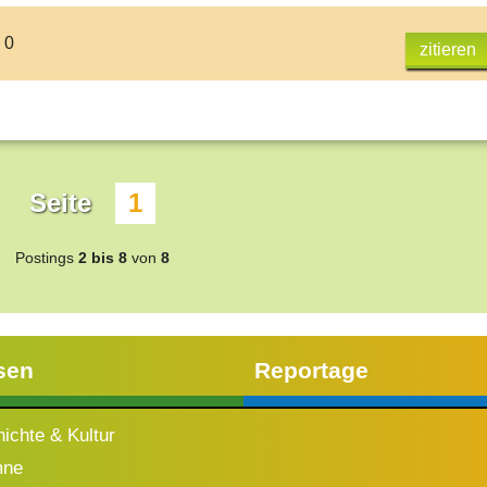
 0
zitieren
Seite
1
Postings
2 bis 8
von
8
sen
Reportage
ichte & Kultur
mne