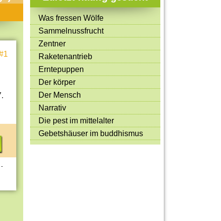
Mitmachen & Kreatives
Was fressen Wölfe
Bücher & Filme
Sammelnussfrucht
Quiz-Spiele
Zentner
#1
Raketenantrieb
Spiele & Ideen
Erntepuppen
Jugendreporter
Der körper
Der Mensch
Rezeptideen
.
Narrativ
Game-Tests
Die pest im mittelalter
Reisen, Events & Sport
Gebetshäuser im buddhismus
E-Cards
 -