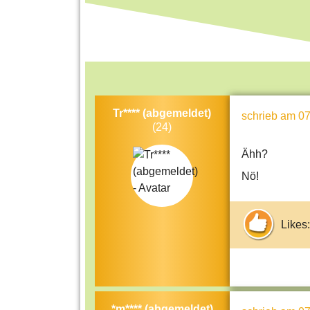
Tr**** (abgemeldet)
schrieb
am 07
(24)
Ähh?
Nö!
Likes:
*m**** (abgemeldet)