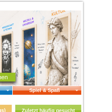
Spiel & Spaß
Startseite Spiel & Spaß
Online-Spiele
gs)
Zuletzt häufig gesucht