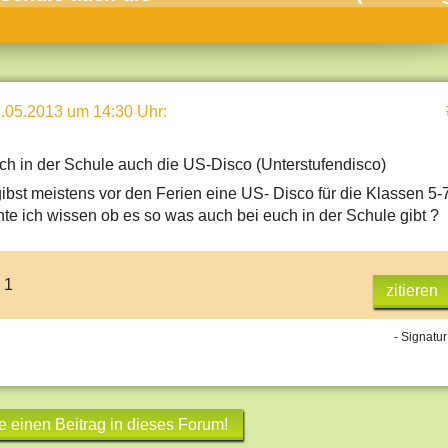
umne
sch & Natur
llschaft & Politik
.05.2013 um 14:30 Uhr
:
geber & Tipps
versum
uch in der Schule auch die US-Disco (Unterstufendisco)
st
ibst meistens vor den Ferien eine US- Disco für die Klassen 5-7
e ich wissen ob es so was auch bei euch in der Schule gibt ?
hnik
deruni
 1
zitieren
derlexikon
gen und Antworten
- Signatur
e einen Beitrag in dieses Forum!