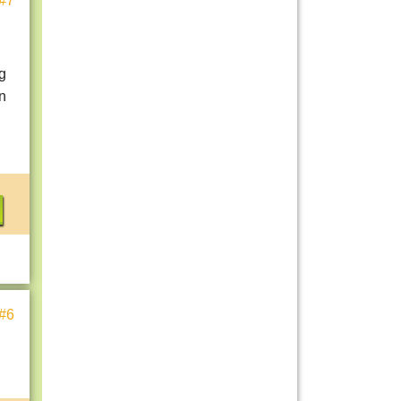
#7
g
n
#6