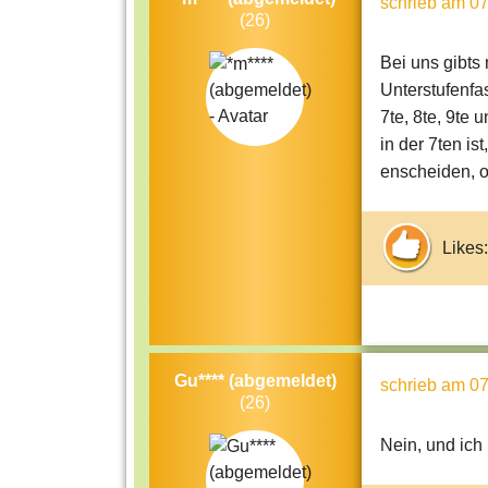
schrieb
am 07
(26)
Bei uns gibts 
Unterstufenfas
7te, 8te, 9te
in der 7ten is
enscheiden, o
Likes:
Gu**** (abgemeldet)
schrieb
am 07
(26)
Nein, und ich