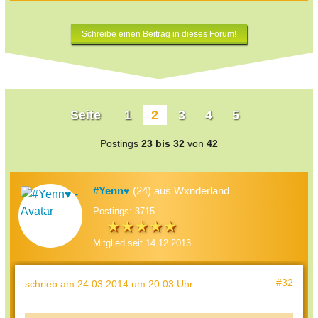
Schreibe einen Beitrag in dieses Forum!
Seite
1
2
3
4
5
Postings
23 bis 32
von
42
#Yenn♥
(24) aus Wxnderland
Postings: 3715
Mitglied seit 14.12.2013
#32
schrieb
am 24.03.2014 um 20:03 Uhr
: