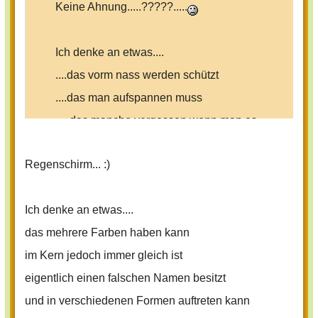
Keine Ahnung.....?????.....
Ich denke an etwas....
....das vorm nass werden schützt
....das man aufspannen muss
.....das manche vergessen wenn man es
braucht
......das man auch benutzt damit die
Regenschirm... :)
Sonne nicht so blendet
......das man immer braucht wenn es sehr
Ich denke an etwas....
regnet
das mehrere Farben haben kann
im Kern jedoch immer gleich ist
Ich denke an einen R _ _ _ _ _ _ _ _ _!
eigentlich einen falschen Namen besitzt
und in verschiedenen Formen auftreten kann