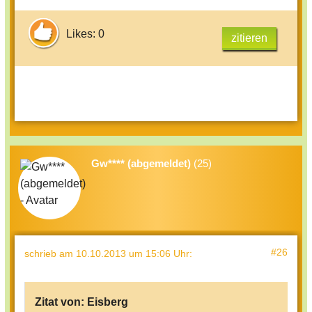
meinem Zimmer der ebenfalls grün ist
Likes: 0
zitieren
Ich denke an ein....????
Gw**** (abgemeldet)
(25)
#26
schrieb
am 10.10.2013 um 15:06 Uhr
:
Zitat von:
Eisberg