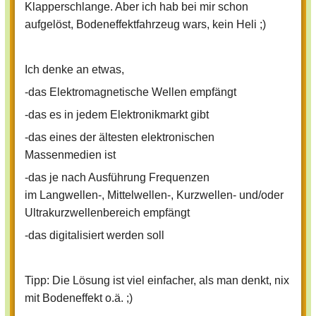
Klapperschlange. Aber ich hab bei mir schon
- rasselt, wenn Gefahr droht
aufgelöst, Bodeneffektfahrzeug wars, kein Heli ;)
- in ihrem Namen ist ein wertvoller
Gegenstand
Ich denke an etwas,
-das Elektromagnetische Wellen empfängt
...damits einfach wird:
-das es in jedem Elektronikmarkt gibt
-das eines der ältesten elektronischen
ihr müsst nur den allgemeinen Namen
Massenmedien ist
schreiben
-das je nach Ausführung Frequenzen
im Langwellen-, Mittelwellen-, Kurzwellen- und/oder
Ultrakurzwellenbereich empfängt
...der komplette Name ist nur für richtige
Rätsler
-das digitalisiert werden soll
Tipp: Die Lösung ist viel einfacher, als man denkt, nix
mit Bodeneffekt o.ä. ;)