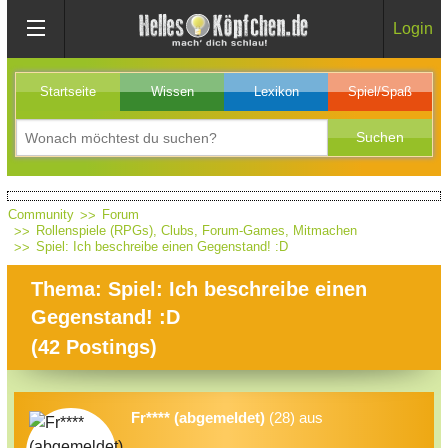
Login
Startseite
Wissen
Lexikon
Spiel/Spaß
Community
Forum
Rollenspiele (RPGs), Clubs, Forum-Games, Mitmachen
Spiel: Ich beschreibe einen Gegenstand! :D
Thema: Spiel: Ich beschreibe einen
Gegenstand! :D
(
42
Postings)
Fr**** (abgemeldet)
(28) aus