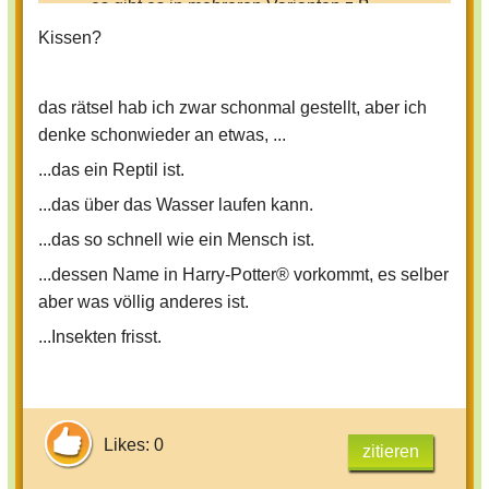
-es gibt es in mehreren Varianten z.B
rund oder 4-eckig
Kissen?
-es hat etwas weiches in sich
-es liegt auf einem gegenstand in
das rätsel hab ich zwar schonmal gestellt, aber ich
meinem Zimmer der ebenfalls grün ist
denke schonwieder an etwas, ...
...das ein Reptil ist.
Ich denke an ein....????
...das über das Wasser laufen kann.
...das so schnell wie ein Mensch ist.
...dessen Name in Harry-Potter® vorkommt, es selber
aber was völlig anderes ist.
...Insekten frisst.
Likes: 0
zitieren