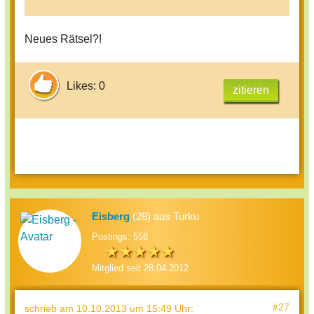
Neues Rätsel?!
Likes: 0
zitieren
Eisberg
(28) aus Turku
Postings: 558
Mitglied seit 28.04.2012
#27
schrieb
am 10.10.2013 um 15:49 Uhr
: