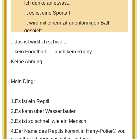
Ich denke an etwas...
... es ist eine Sportart
... wird mit einem zitronenförmigen Ball
gespielt
... kommt aus Amerika
...das ist wirklich schwer...
... zwei Manschaften
...kein Foootball... ...auch kein Rugby...
... es ist nicht Football
Keine Ahnung...
Mein Ding:
1.Es ist ein Reptil
2.Es kann über Wasser laufen
3.Es ist so schnell wie ein Mensch
4.Der Name des Reptils kommt in Harry-Potter® vor,
es selber ist aber was völlig anderes