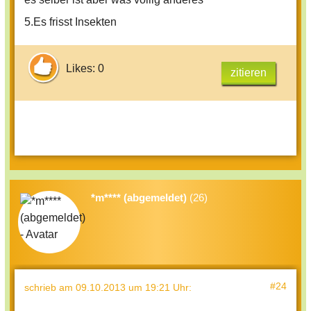
5.Es frisst Insekten
Likes: 0
zitieren
*m**** (abgemeldet)
(26)
#24
schrieb
am 09.10.2013 um 19:21 Uhr
: