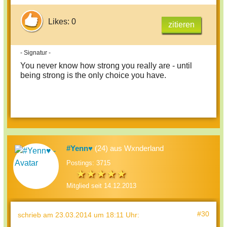
Likes: 0
zitieren
- Signatur -
You never know how strong you really are - until
being strong is the only choice you have.
#Yenn♥
(24) aus Wxnderland
Postings: 3715
Mitglied seit 14.12.2013
#30
schrieb
am 23.03.2014 um 18:11 Uhr
: