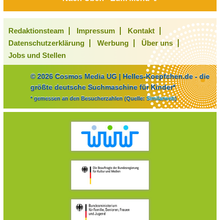
Redaktionsteam
Impressum
Kontakt
Datenschutzerklärung
Werbung
Über uns
Jobs und Stellen
© 2026 Cosmos Media UG | Helles-Koepfchen.de - die
größte deutsche Suchmaschine für Kinder*
* gemessen an den Besucherzahlen (Quelle:
Similarweb
)