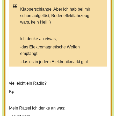
Klapperschlange. Aber ich hab bei mir
schon aufgelöst, Bodeneffektfahrzeug
wars, kein Heli ;)
Ich denke an etwas,
-das Elektromagnetische Wellen
empfängt
-das es in jedem Elektronikmarkt gibt
-das eines der ältesten elektronischen
Massenmedien ist
vielleicht ein Radio?
-das je nach Ausführung Frequenzen
im Langwellen-, Mittelwellen-,
Kp
Kurzwellen- und/oder
Ultrakurzwellenbereich empfängt
Mein Rätsel ich denke an was:
-das digitalisiert werden soll