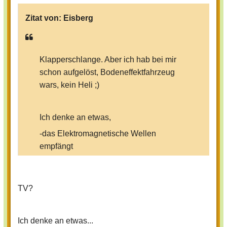
Zitat von:
Eisberg
Klapperschlange. Aber ich hab bei mir
schon aufgelöst, Bodeneffektfahrzeug
wars, kein Heli ;)
Ich denke an etwas,
-das Elektromagnetische Wellen
empfängt
-das es in jedem Elektronikmarkt gibt
-das eines der ältesten elektronischen
TV?
Massenmedien ist
-das je nach Ausführung Frequenzen
im Langwellen-, Mittelwellen-,
Ich denke an etwas...