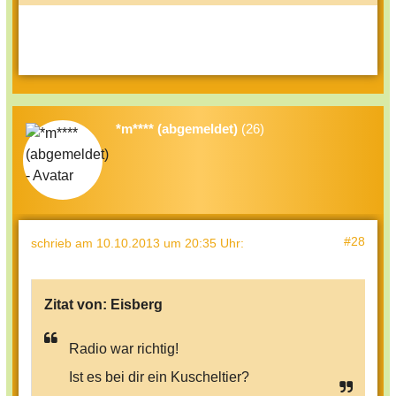
*m**** (abgemeldet)
(26)
#28
schrieb
am 10.10.2013 um 20:35 Uhr
:
Zitat von:
Eisberg
Radio war richtig!
Ist es bei dir ein Kuscheltier?