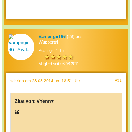
Vampirgirl 96
(29) aus
Wuppertal
Postings: 1115
Mitglied seit 06.08.2011
#31
schrieb
am 23.03.2014 um 18:51 Uhr
:
Zitat von:
#Yenn♥