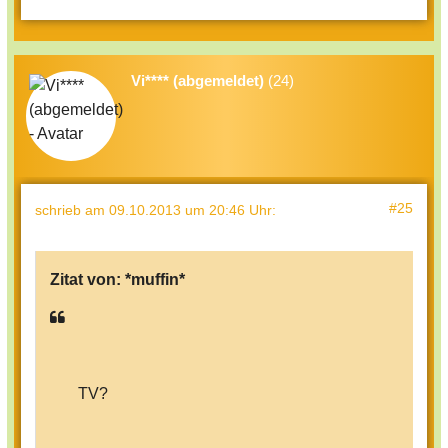
Vi**** (abgemeldet)
(24)
#25
schrieb
am 09.10.2013 um 20:46 Uhr
:
Zitat von:
*muffin*
TV?