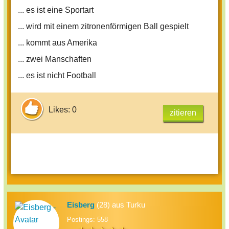
Kurzwellen- und/oder
... es ist eine Sportart
Ultrakurzwellenbereich empfängt
... wird mit einem zitronenförmigen Ball gespielt
-das digitalisiert werden soll
... kommt aus Amerika
... zwei Manschaften
Tipp: Die Lösung ist viel einfacher, als
... es ist nicht Football
man denkt, nix mit Bodeneffekt o.ä. ;)
Likes: 0
zitieren
Eisberg
(28) aus Turku
Postings: 558