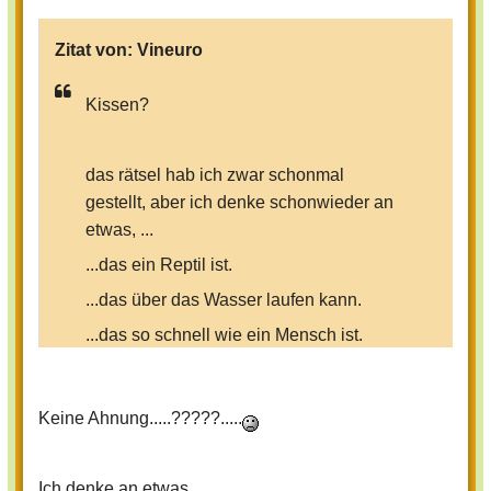
Zitat von:
Vineuro
Kissen?
das rätsel hab ich zwar schonmal
gestellt, aber ich denke schonwieder an
etwas, ...
...das ein Reptil ist.
...das über das Wasser laufen kann.
...das so schnell wie ein Mensch ist.
...dessen Name in Harry-Potter®
vorkommt, es selber aber was völlig
Keine Ahnung.....?????.....
anderes ist.
...Insekten frisst.
Ich denke an etwas....