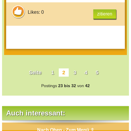
Likes: 0
zitieren
Seite
1
2
3
4
5
Postings
23 bis 32
von
42
Auch interessant:
Nach Oben - Zum Menü ⇧