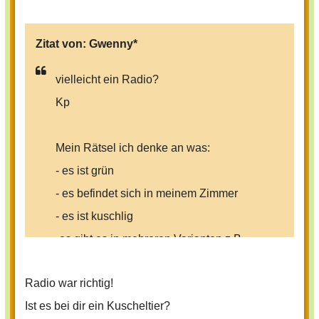
Zitat von:
Gwenny*
vielleicht ein Radio?
Kp
Mein Rätsel ich denke an was:
- es ist grün
- es befindet sich in meinem Zimmer
- es ist kuschlig
-es gibt es in mehreren Varianten z.B
rund oder 4-eckig
-es hat etwas weiches in sich
Radio war richtig!
-es liegt auf einem gegenstand in
Ist es bei dir ein Kuscheltier?