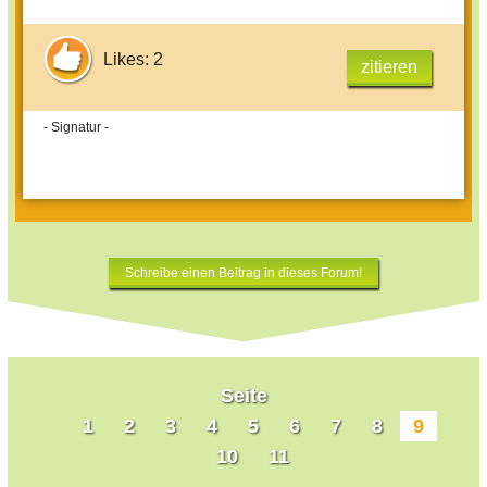
Likes: 2
zitieren
- Signatur -
Schreibe einen Beitrag in dieses Forum!
Seite
1
2
3
4
5
6
7
8
9
10
11