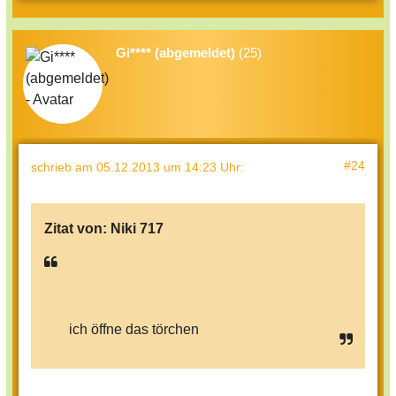
Gi**** (abgemeldet)
(25)
#24
schrieb
am 05.12.2013 um 14:23 Uhr
:
Zitat von:
Niki 717
ich öffne das törchen