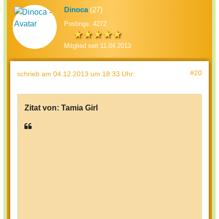
Dinoca
(27)
Postings: 4272
Mitglied seit 11.04.2013
#20
schrieb
am 04.12.2013 um 18:33 Uhr
:
Zitat von:
Tamia Girl