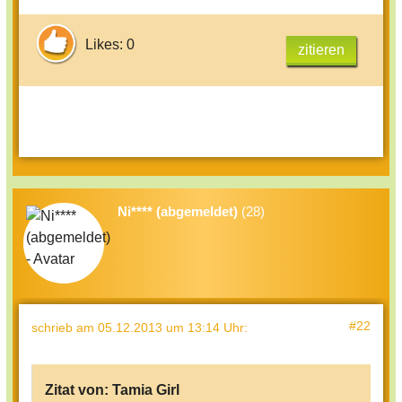
Likes: 0
zitieren
Ni**** (abgemeldet)
(28)
#22
schrieb
am 05.12.2013 um 13:14 Uhr
:
Zitat von:
Tamia Girl