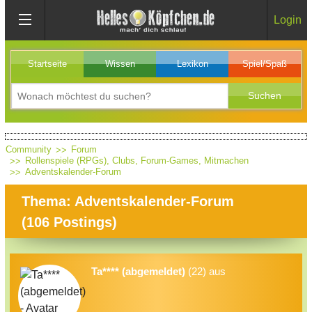
Login
Startseite
Wissen
Lexikon
Spiel/Spaß
Community
Forum
Rollenspiele (RPGs), Clubs, Forum-Games, Mitmachen
Adventskalender-Forum
Thema: Adventskalender-Forum
(
106
Postings)
Ta**** (abgemeldet)
(22) aus