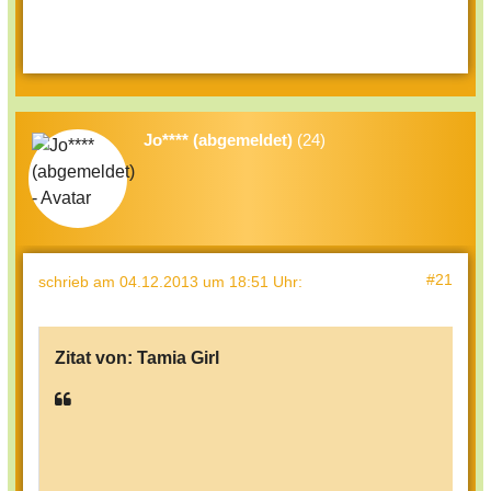
Jo**** (abgemeldet)
(24)
#21
schrieb
am 04.12.2013 um 18:51 Uhr
:
Zitat von:
Tamia Girl