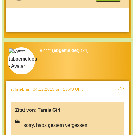
Vi**** (abgemeldet)
(24)
#17
schrieb
am 04.12.2013 um 15:49 Uhr
:
Zitat von:
Tamia Girl
sorry, habs gestern vergessen.