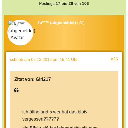
Postings
17 bis 26
von
106
Ta**** (abgemeldet)
(22)
#26
schrieb
am 05.12.2013 um 15:41 Uhr
:
Zitat von:
Girl217
ich öffne und 5 wer hat das bloß
vergessen??????