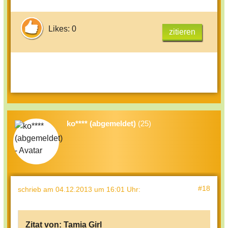
Likes: 0
zitieren
ko**** (abgemeldet)
(25)
#18
schrieb
am 04.12.2013 um 16:01 Uhr
:
Zitat von:
Tamia Girl