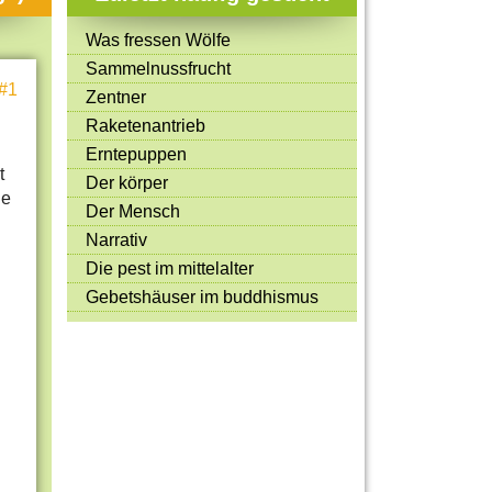
Mitmachen & Kreatives
Was fressen Wölfe
Bücher & Filme
Sammelnussfrucht
#1
Quiz-Spiele
Zentner
Raketenantrieb
Spiele & Ideen
Erntepuppen
Jugendreporter
t
Der körper
ne
Der Mensch
Rezeptideen
Narrativ
Game-Tests
Die pest im mittelalter
Reisen, Events & Sport
Gebetshäuser im buddhismus
E-Cards