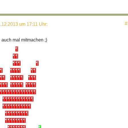
#
.12.2013 um 17:11 Uhr
:
h auch mal mitmachen ;)
______
¶
_____
¶¶
_____
¶¶¶
______
¶
¶
___
¶¶¶¶
____
¶¶
¶¶
__
¶¶¶¶¶
__
¶¶¶
¶¶¶
_
¶¶¶¶¶
_
¶¶¶¶
¶¶¶¶¶¶¶¶¶¶¶¶¶¶
_
¶¶¶¶¶¶¶¶¶¶¶¶
_
¶¶¶¶¶¶¶¶¶¶¶
__
¶¶¶¶¶¶¶¶¶
__
¶¶¶¶¶¶¶¶
___
¶¶¶¶¶¶¶
_____
¶