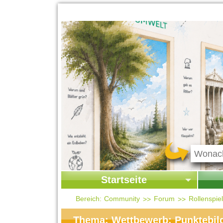
Startseite
Startseite
Start
Bereich:
Community
Forum
Rollenspi
Kontakt
Ges
Thema: Wettbewerb: Punktebil