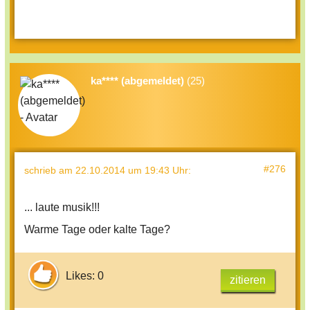
ka**** (abgemeldet)
(25)
#276
schrieb
am 22.10.2014 um 19:43 Uhr
:
... laute musik!!!
Warme Tage oder kalte Tage?
Likes: 0
zitieren