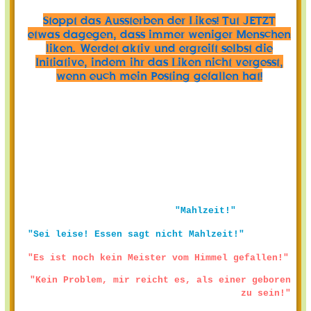
Stoppt das Aussterben der Likes! Tut JETZT
etwas dagegen, dass immer weniger Menschen
liken. Werdet aktiv und ergreift selbst die
Initiative, indem ihr das Liken nicht vergesst,
wenn euch mein Posting gefallen hat!
"Mahlzeit!"
"Sei leise! Essen sagt nicht Mahlzeit!"
"Es ist noch kein Meister vom Himmel gefallen!"
"Kein Problem, mir reicht es, als einer geboren
zu sein!"