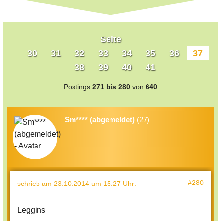
Seite
30
31
32
33
34
35
36
37
38
39
40
41
Postings
271 bis 280
von
640
Sm**** (abgemeldet)
(27)
#280
schrieb
am 23.10.2014 um 15:27 Uhr
:
Leggins