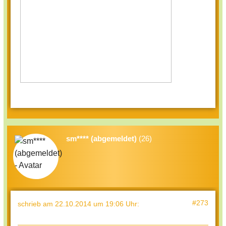
sm**** (abgemeldet)
(26)
#273
schrieb
am 22.10.2014 um 19:06 Uhr
: