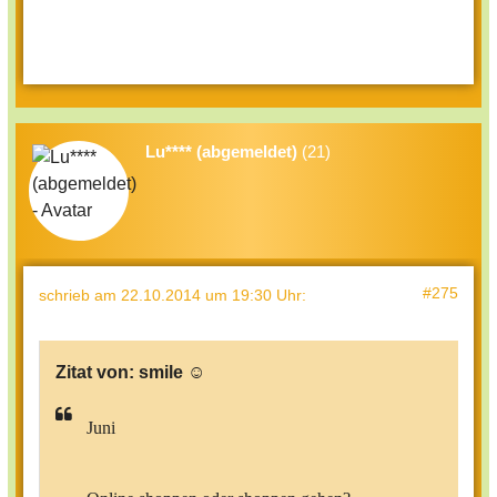
Lu**** (abgemeldet)
(21)
#275
schrieb
am 22.10.2014 um 19:30 Uhr
:
Zitat von:
smile ☺
Juni