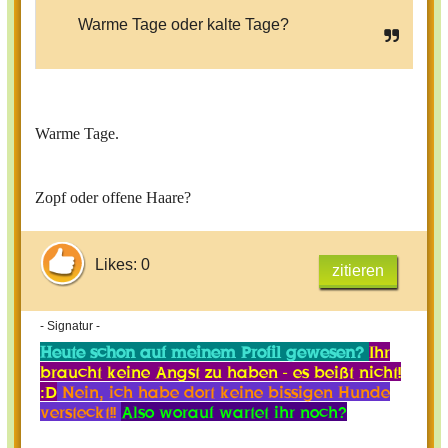
Warme Tage oder kalte Tage?
Warme Tage.
Zopf oder offene Haare?
Likes: 0
zitieren
- Signatur -
Heute schon auf meinem Profil gewesen?
Ihr
braucht keine Angst zu haben - es beißt nicht!
:D
Nein, ich habe dort keine bissigen Hunde
versteckt!!
Also worauf wartet ihr noch?