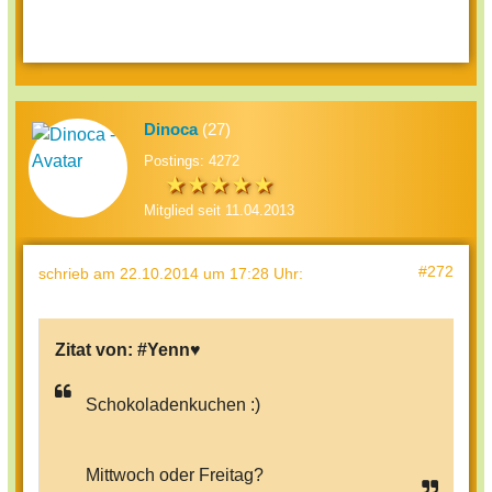
Dinoca
(27)
Postings: 4272
Mitglied seit 11.04.2013
#272
schrieb
am 22.10.2014 um 17:28 Uhr
:
Zitat von:
#Yenn♥
Schokoladenkuchen :)
Mittwoch oder Freitag?