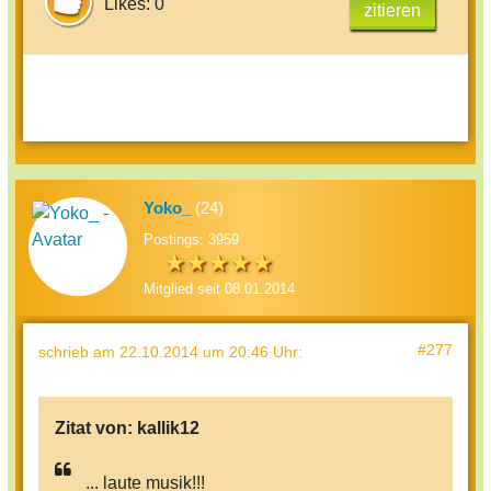
Likes: 0
zitieren
Yoko_
(24)
Postings: 3959
Mitglied seit 08.01.2014
#277
schrieb
am 22.10.2014 um 20:46 Uhr
:
Zitat von:
kallik12
... laute musik!!!