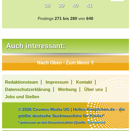
38
39
40
41
Postings
271 bis 280
von
640
Auch interessant:
Nach Oben - Zum Menü ⇧
Redaktionsteam
Impressum
Kontakt
Datenschutzerklärung
Werbung
Über uns
Jobs und Stellen
© 2026 Cosmos Media UG | Helles-Koepfchen.de - die
größte deutsche Suchmaschine für Kinder*
* gemessen an den Besucherzahlen (Quelle:
Similarweb
)