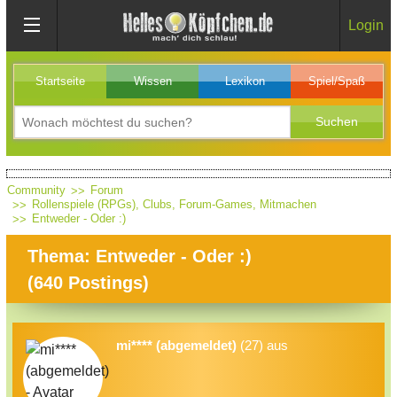
Login
Startseite
Wissen
Lexikon
Spiel/Spaß
Community
Forum
Rollenspiele (RPGs), Clubs, Forum-Games, Mitmachen
Entweder - Oder :)
Thema: Entweder - Oder :)
(
640
Postings)
mi**** (abgemeldet)
(27) aus