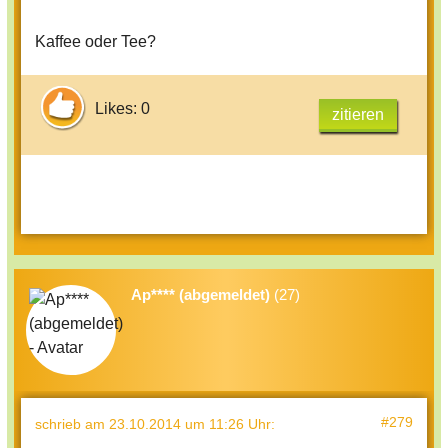
Kaffee oder Tee?
Likes: 0
zitieren
Ap**** (abgemeldet)
(27)
#279
schrieb
am 23.10.2014 um 11:26 Uhr
: