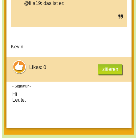
@lila19: das ist er:
Kevin
Likes: 0
zitieren
- Signatur -
Hi
Leute,