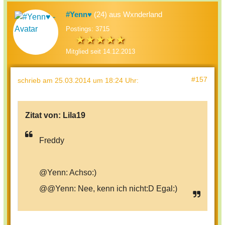
#Yenn♥
(24) aus Wxnderland
Postings: 3715
Mitglied seit 14.12.2013
#157
schrieb
am 25.03.2014 um 18:24 Uhr
:
Zitat von:
Lila19
Freddy
@Yenn: Achso:)
@@Yenn: Nee, kenn ich nicht:D Egal:)