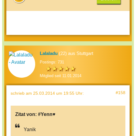
Lalaladu
(22) aus Stuttgart
Postings: 731
Mitglied seit 11.01.2014
#158
schrieb
am 25.03.2014 um 19:55 Uhr
:
Zitat von:
#Yenn♥
Yanik