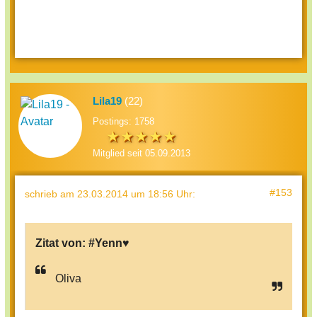
Lila19
(22)
Postings: 1758
Mitglied seit 05.09.2013
#153
schrieb
am 23.03.2014 um 18:56 Uhr
:
Zitat von:
#Yenn♥
Oliva