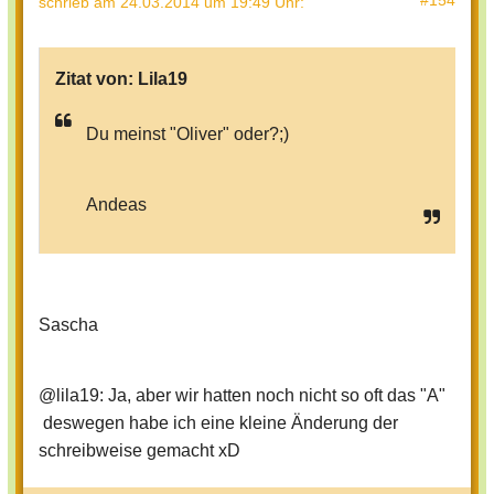
#154
schrieb
am 24.03.2014 um 19:49 Uhr
:
Zitat von:
Lila19
Du meinst "Oliver" oder?;)
Andeas
Sascha
@lila19: Ja, aber wir hatten noch nicht so oft das "A"
deswegen habe ich eine kleine Änderung der
schreibweise gemacht xD