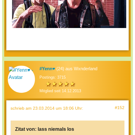
#Yenn♥
(24) aus Wxnderland
Postings: 3715
Mitglied seit 14.12.2013
#152
schrieb
am 23.03.2014 um 18:06 Uhr
:
Zitat von:
lass niemals los