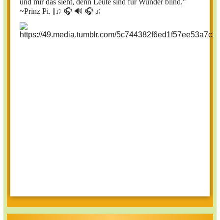
und mir das sieht, denn Leute sind für Wunder blind."
~Prinz Pi. ||
♫ 🎧 🔊 🎧 ♫