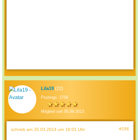
Lila19
(22)
Postings: 1758
Mitglied seit 05.09.2013
#156
schrieb
am 25.03.2014 um 18:01 Uhr
: