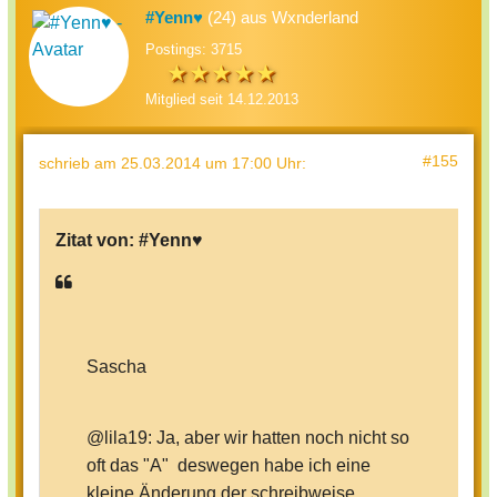
#Yenn♥
(24) aus Wxnderland
Postings: 3715
Mitglied seit 14.12.2013
#155
schrieb
am 25.03.2014 um 17:00 Uhr
:
Zitat von:
#Yenn♥
Sascha
@lila19: Ja, aber wir hatten noch nicht so
oft das "A" deswegen habe ich eine
kleine Änderung der schreibweise