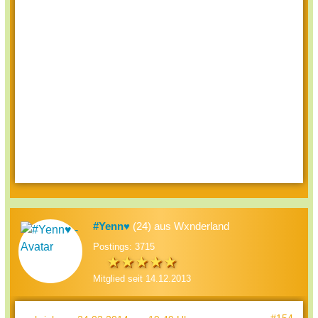
#Yenn♥
(24) aus Wxnderland
Postings: 3715
Mitglied seit 14.12.2013