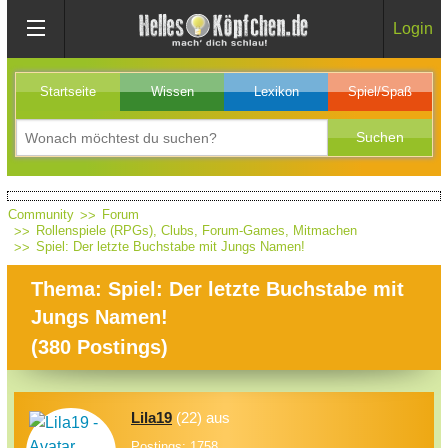
Login
Startseite
Wissen
Lexikon
Spiel/Spaß
Community
Forum
Rollenspiele (RPGs), Clubs, Forum-Games, Mitmachen
Spiel: Der letzte Buchstabe mit Jungs Namen!
Thema: Spiel: Der letzte Buchstabe mit
Jungs Namen!
(
380
Postings)
Lila19
(22) aus
Postings: 1758