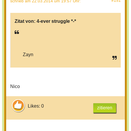
#151
schrieb
am 22.03.2014 um 19:57 Uhr
:
Zitat von:
4-ever struggle *-*
Zayn
Nico
Likes: 0
zitieren