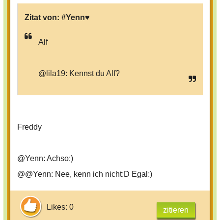
Zitat von:
#Yenn♥
Alf
@lila19: Kennst du Alf?
Freddy
@Yenn: Achso:)
@@Yenn: Nee, kenn ich nicht:D Egal:)
Likes: 0
zitieren