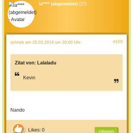
la**** (abgemeldet)
(27)
#159
schrieb
am 25.03.2014 um 20:00 Uhr
:
Zitat von:
Lalaladu
Kevin
Nando
Likes: 0
zitieren