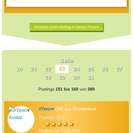
Schreibe einen Beitrag in dieses Forum!
Seite
20
21
22
23
24
25
26
27
28
29
30
31
Postings
151 bis 160
von
380
#Yenn♥
(24) aus Wxnderland
Postings: 3715
Mitglied seit 14.12.2013