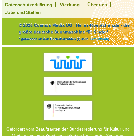
Datenschutzerklärung
Werbung
Über uns
Jobs und Stellen
© 2026 Cosmos Media UG | Helles-Koepfchen.de - die
größte deutsche Suchmaschine für Kinder*
* gemessen an den Besucherzahlen (Quelle:
Similarweb
)
Gefördert vom Beauftragten der Bundesregierung für Kultur und
Medien und vom Bundesministerium für Familie, Senioren,