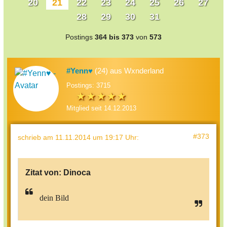
20
21
22
23
24
25
26
27
28
29
30
31
Postings
364 bis 373
von
573
#Yenn♥
(24) aus Wxnderland
Postings: 3715
Mitglied seit 14.12.2013
#373
schrieb
am 11.11.2014 um 19:17 Uhr
:
Zitat von:
Dinoca
dein Bild