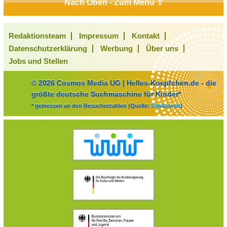
Nach Oben - Zum Menü ⇧
Redaktionsteam
Impressum
Kontakt
Datenschutzerklärung
Werbung
Über uns
Jobs und Stellen
© 2026 Cosmos Media UG | Helles-Koepfchen.de - die
größte deutsche Suchmaschine für Kinder*
* gemessen an den Besucherzahlen (Quelle:
Similarweb
)