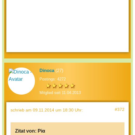
Dinoca
(27)
Postings: 4272
Mitglied seit 11.04.2013
#372
schrieb
am 09.11.2014 um 18:30 Uhr
:
Zitat von:
Piα