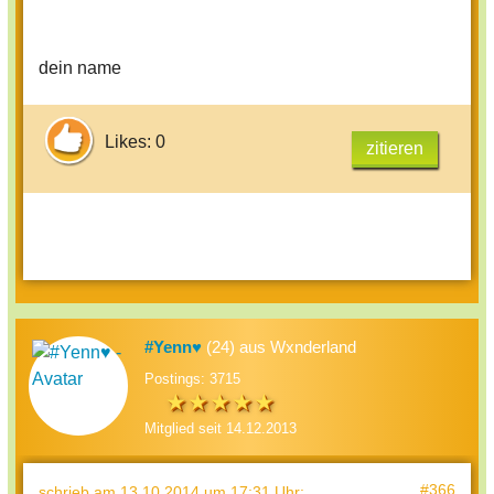
~Jessy
dein name
Likes: 0
zitieren
#Yenn♥
(24) aus Wxnderland
Postings: 3715
Mitglied seit 14.12.2013
#366
schrieb
am 13.10.2014 um 17:31 Uhr
: