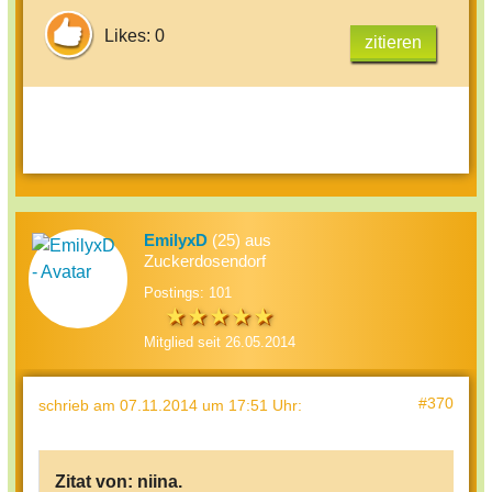
Likes: 0
zitieren
EmilyxD
(25) aus
Zuckerdosendorf
Postings: 101
Mitglied seit 26.05.2014
#370
schrieb
am 07.11.2014 um 17:51 Uhr
:
Zitat von:
niina.