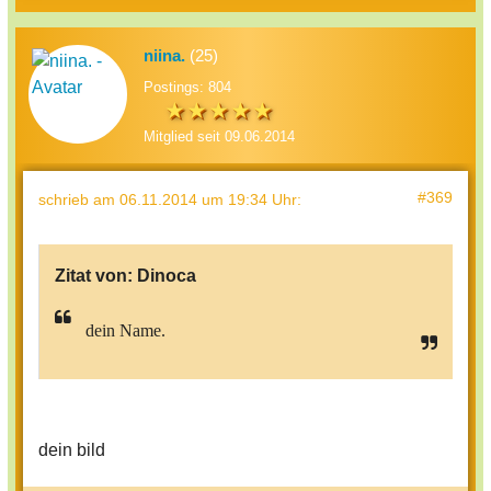
niina.
(25)
Postings: 804
Mitglied seit 09.06.2014
#369
schrieb
am 06.11.2014 um 19:34 Uhr
:
Zitat von:
Dinoca
dein Name.
dein bild