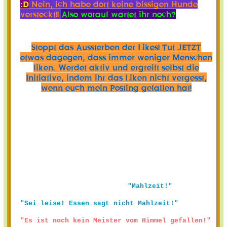
:D
Nein, ich habe dort keine bissigen Hunde
versteckt!!
Also worauf wartet ihr noch?
Stoppt das Aussterben der Likes! Tut JETZT
etwas dagegen, dass immer weniger Menschen
liken. Werdet aktiv und ergreift selbst die
Initiative, indem ihr das Liken nicht vergesst,
wenn euch mein Posting gefallen hat!
"Mahlzeit!"
"Sei leise! Essen sagt nicht Mahlzeit!"
"Es ist noch kein Meister vom Himmel gefallen!"