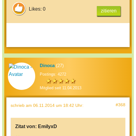
Likes: 0
zitieren
Dinoca
(27)
Postings: 4272
Mitglied seit 11.04.2013
#368
schrieb
am 06.11.2014 um 18:42 Uhr
:
Zitat von:
EmilyxD