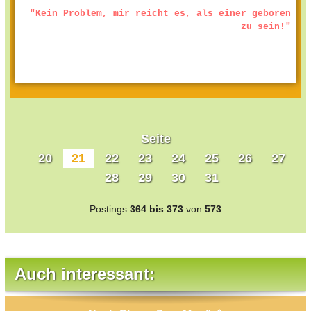
"Kein Problem, mir reicht es, als einer geboren
zu sein!"
Seite
20
21
22
23
24
25
26
27
28
29
30
31
Postings
364 bis 373
von
573
Auch interessant: