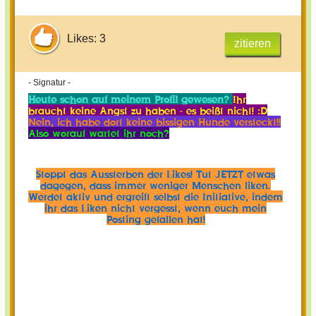
Likes: 3
zitieren
- Signatur -
Heute schon auf meinem Profil gewesen?
Ihr
braucht keine Angst zu haben - es beißt nicht! :D
Nein, ich habe dort keine bissigen Hunde versteckt!!
Also worauf wartet ihr noch?
Stoppt das Aussterben der Likes! Tut JETZT etwas
dagegen, dass immer weniger Menschen liken.
Werdet aktiv und ergreift selbst die Initiative, indem
ihr das Liken nicht vergesst, wenn euch mein
Posting gefallen hat!