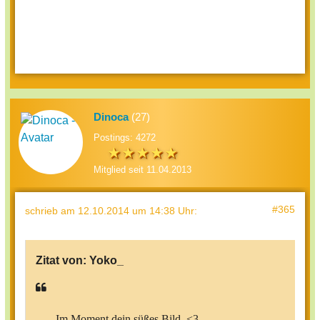
Dinoca
(27)
Postings: 4272
Mitglied seit 11.04.2013
#365
schrieb
am 12.10.2014 um 14:38 Uhr
:
Zitat von:
Yoko_
Im Moment dein süßes Bild. <3