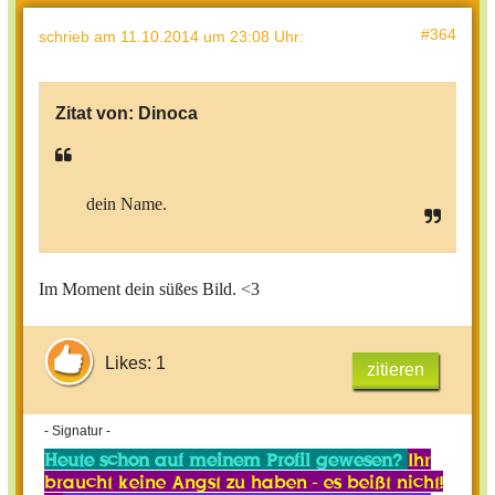
#364
schrieb
am 11.10.2014 um 23:08 Uhr
:
Zitat von:
Dinoca
dein Name.
Im Moment dein süßes Bild. <3
Likes: 1
zitieren
- Signatur -
Heute schon auf meinem Profil gewesen?
Ihr
braucht keine Angst zu haben - es beißt nicht!