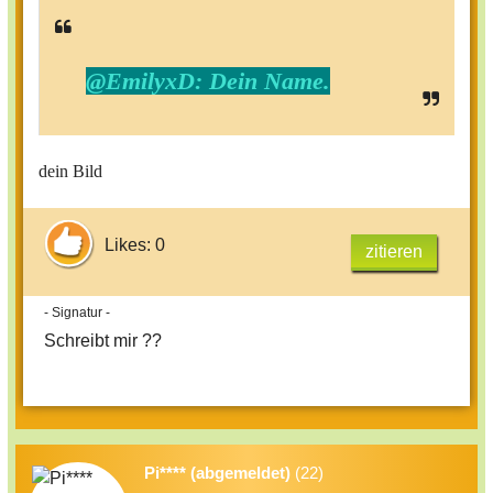
@EmilyxD: Dein Name.
dein Bild
Likes: 0
zitieren
- Signatur -
Schreibt mir ??
Pi**** (abgemeldet)
(22)