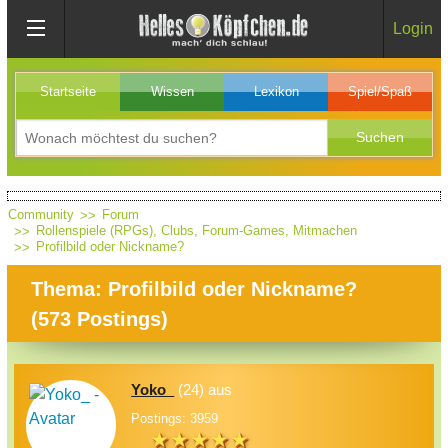
Login
Startseite
Wissen
Lexikon
Spiel/Spaß
Community
Forum
Rollenspiele (RPGs), Clubs, Forum-Games, Mitmachen
Profilbild oder Nickname?
Thema: Profilbild oder Nickname?
(
573
Postings)
Yoko_
(24) aus
Postings: 3959