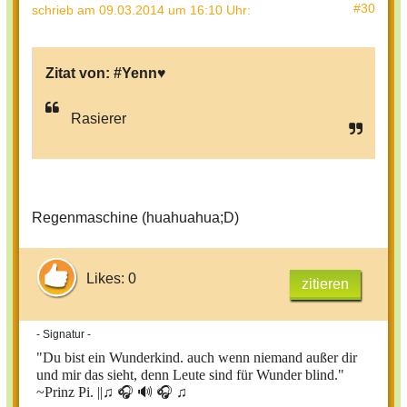
#30
schrieb
am 09.03.2014 um 16:10 Uhr
:
Zitat von:
#Yenn♥
Rasierer
Regenmaschine (huahuahua;D)
Likes: 0
zitieren
- Signatur -
"Du bist ein Wunderkind. auch wenn niemand außer dir
und mir das sieht, denn Leute sind für Wunder blind."
~Prinz Pi. ||
♫ 🎧 🔊 🎧 ♫