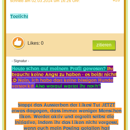
#26
schrieb
am 02.03.2014 um 16:26 Uhr
:
Teelicht
Likes: 0
zitieren
- Signatur -
Heute schon auf meinem Profil gewesen?
Ihr
braucht keine Angst zu haben - es beißt nicht!
:D
Nein, ich habe dort keine bissigen Hunde
versteckt!!
Also worauf wartet ihr noch?
Stoppt das Aussterben der Likes! Tut JETZT
etwas dagegen, dass immer weniger Menschen
liken. Werdet aktiv und ergreift selbst die
Initiative, indem ihr das Liken nicht vergesst,
wenn euch mein Posting gefallen hat!