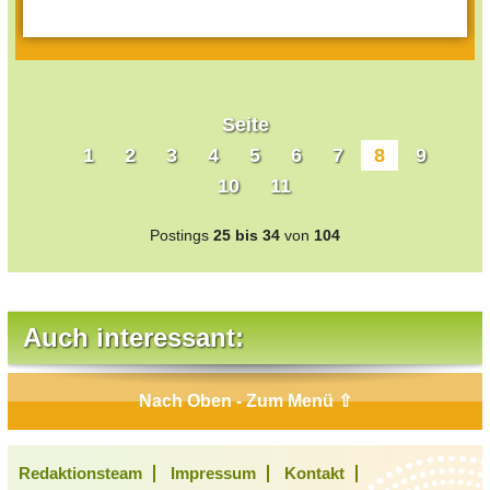
Seite
1
2
3
4
5
6
7
8
9
10
11
Postings
25 bis 34
von
104
Auch interessant:
Nach Oben - Zum Menü ⇧
Redaktionsteam
Impressum
Kontakt