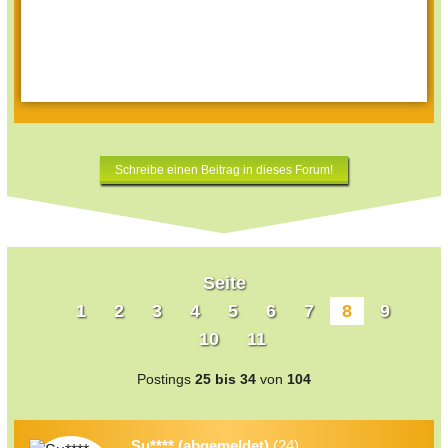
Schreibe einen Beitrag in dieses Forum!
Seite
1
2
3
4
5
6
7
8
9
10
11
Postings
25 bis 34
von
104
Su**** (abgemeldet)
(24)