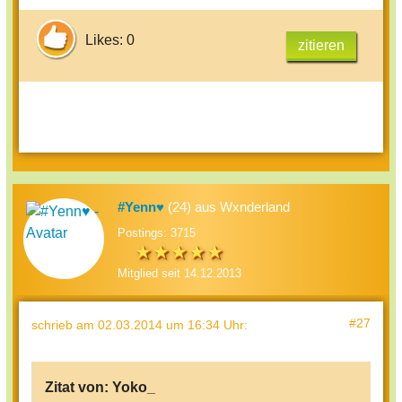
Likes: 0
zitieren
#Yenn♥
(24) aus Wxnderland
Postings: 3715
Mitglied seit 14.12.2013
#27
schrieb
am 02.03.2014 um 16:34 Uhr
:
Zitat von:
Yoko_