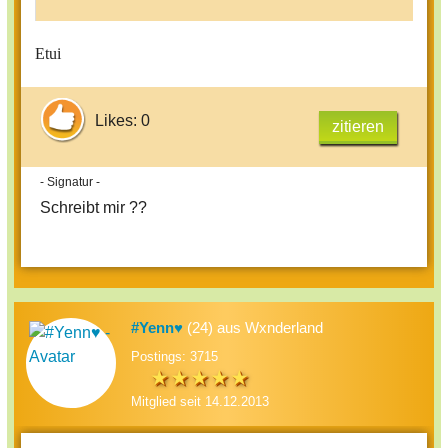
Etui
Likes: 0
zitieren
- Signatur -
Schreibt mir ??
#Yenn♥
(24) aus Wxnderland
Postings: 3715
Mitglied seit 14.12.2013