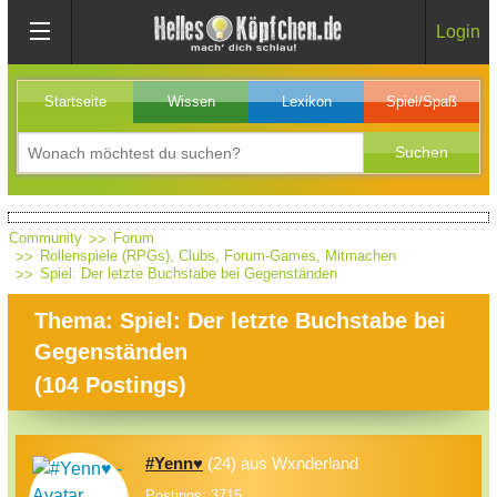
Login
Startseite
Wissen
Lexikon
Spiel/Spaß
Community
Forum
Rollenspiele (RPGs), Clubs, Forum-Games, Mitmachen
Spiel: Der letzte Buchstabe bei Gegenständen
Thema: Spiel: Der letzte Buchstabe bei
Gegenständen
(
104
Postings)
#Yenn♥
(24) aus Wxnderland
Postings: 3715