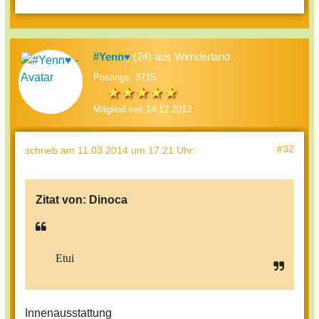
#Yenn♥
(24) aus Wxnderland
Postings: 3715
Mitglied seit 14.12.2013
#32
schrieb
am 11.03.2014 um 17:21 Uhr
:
Zitat von:
Dinoca
Etui
Innenausstattung