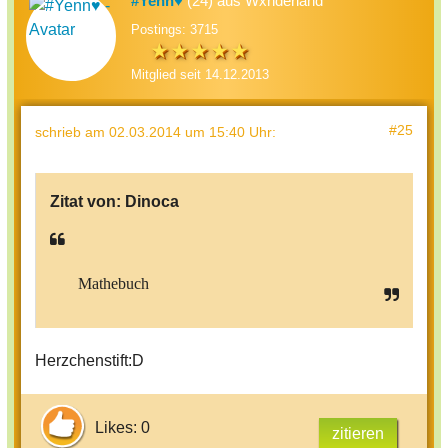
#Yenn♥
(24) aus Wxnderland
Postings: 3715
Mitglied seit 14.12.2013
#25
schrieb
am 02.03.2014 um 15:40 Uhr
:
Zitat von:
Dinoca
Mathebuch
Herzchenstift:D
Likes: 0
zitieren