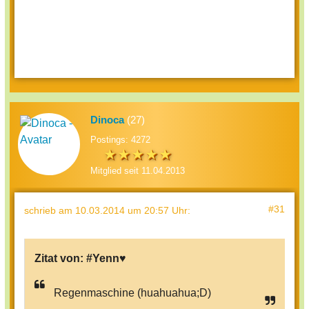
Dinoca
(27)
Postings: 4272
Mitglied seit 11.04.2013
#31
schrieb
am 10.03.2014 um 20:57 Uhr
:
Zitat von:
#Yenn♥
Regenmaschine (huahuahua;D)