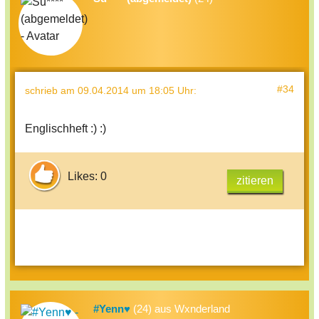
#34
schrieb
am 09.04.2014 um 18:05 Uhr
:
Englischheft :) :)
Likes: 0
zitieren
#Yenn♥
(24) aus Wxnderland