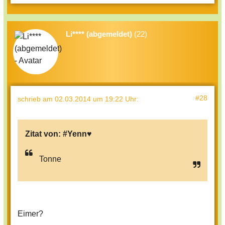
Li**** (abgemeldet)
(22)
#28
schrieb
am 02.03.2014 um 19:22 Uhr
:
Zitat von:
#Yenn♥
Tonne
Eimer?