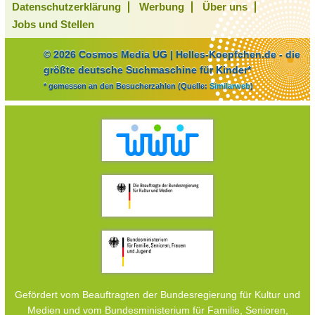
Datenschutzerklärung
Werbung
Über uns
Jobs und Stellen
© 2026 Cosmos Media UG | Helles-Koepfchen.de - die
größte deutsche Suchmaschine für Kinder*
* gemessen an den Besucherzahlen (Quelle:
Similarweb
)
Gefördert vom Beauftragten der Bundesregierung für Kultur und
Medien und vom Bundesministerium für Familie, Senioren,