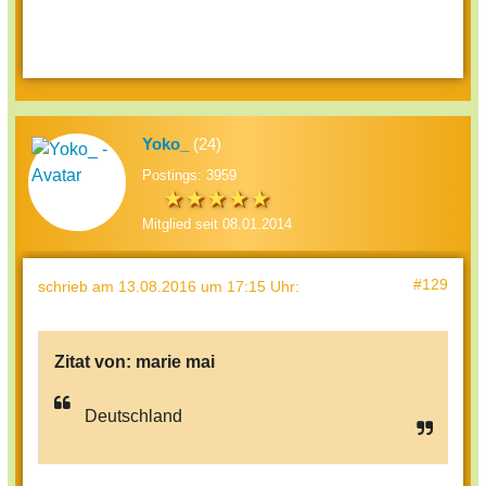
Yoko_
(24)
Postings: 3959
Mitglied seit 08.01.2014
#129
schrieb
am 13.08.2016 um 17:15 Uhr
:
Zitat von:
marie mai
Deutschland