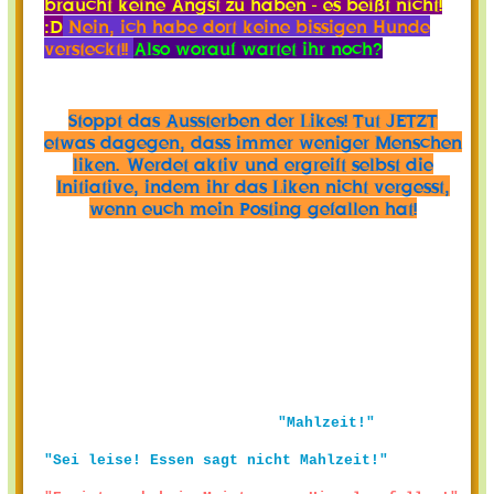
braucht keine Angst zu haben - es beißt nicht!
:D
Nein, ich habe dort keine bissigen Hunde
versteckt!!
Also worauf wartet ihr noch?
Stoppt das Aussterben der Likes! Tut JETZT
etwas dagegen, dass immer weniger Menschen
liken. Werdet aktiv und ergreift selbst die
Initiative, indem ihr das Liken nicht vergesst,
wenn euch mein Posting gefallen hat!
"Mahlzeit!"
"Sei leise! Essen sagt nicht Mahlzeit!"