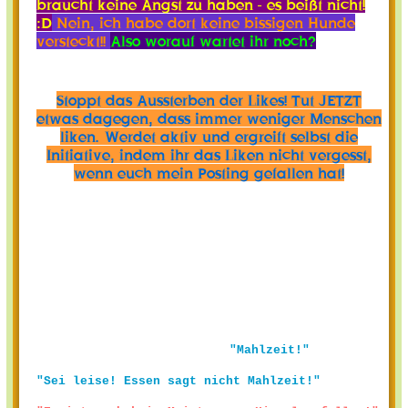
braucht keine Angst zu haben - es beißt nicht!
:D
Nein, ich habe dort keine bissigen Hunde
versteckt!!
Also worauf wartet ihr noch?
Stoppt das Aussterben der Likes! Tut JETZT
etwas dagegen, dass immer weniger Menschen
liken. Werdet aktiv und ergreift selbst die
Initiative, indem ihr das Liken nicht vergesst,
wenn euch mein Posting gefallen hat!
"Mahlzeit!"
"Sei leise! Essen sagt nicht Mahlzeit!"