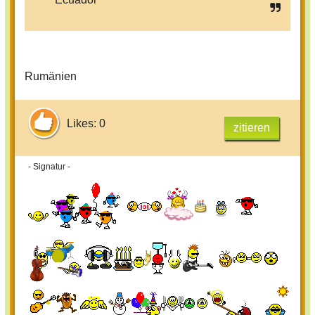
Rumänien
Likes: 0
zitieren
- Signatur -