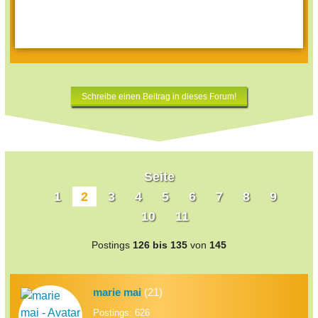
Schreibe einen Beitrag in dieses Forum!
Seite
1
2
3
4
5
6
7
8
9
10
11
Postings
126 bis 135
von
145
marie mai
(21)
Postings: 626