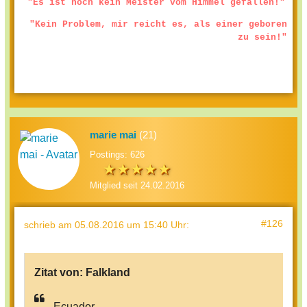
"Es ist noch kein Meister vom Himmel gefallen!"
"Kein Problem, mir reicht es, als einer geboren
zu sein!"
marie mai
(21)
Postings: 626
Mitglied seit 24.02.2016
#126
schrieb
am 05.08.2016 um 15:40 Uhr
:
Zitat von:
Falkland
Ecuador