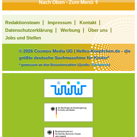
Nach Oben - Zum Menü ⇧
Redaktionsteam
Impressum
Kontakt
Datenschutzerklärung
Werbung
Über uns
Jobs und Stellen
© 2026 Cosmos Media UG | Helles-Koepfchen.de - die
größte deutsche Suchmaschine für Kinder*
* gemessen an den Besucherzahlen (Quelle:
Similarweb
)