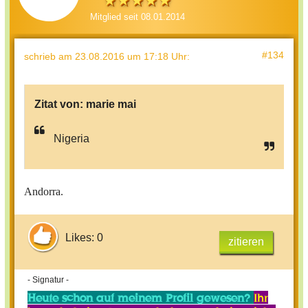
Mitglied seit 08.01.2014
#134
schrieb
am 23.08.2016 um 17:18 Uhr
:
Zitat von:
marie mai
Nigeria
Andorra.
Likes: 0
zitieren
- Signatur -
Heute schon auf meinem Profil gewesen?
Ihr