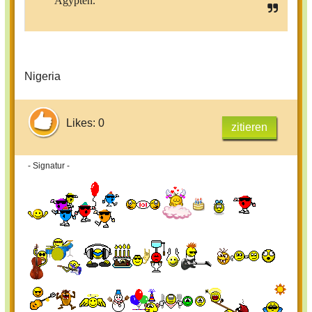
Ägypten.
Nigeria
Likes: 0
zitieren
- Signatur -