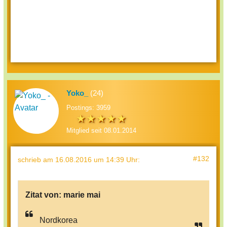
Yoko_
(24)
Postings: 3959
Mitglied seit 08.01.2014
#132
schrieb
am 16.08.2016 um 14:39 Uhr
:
Zitat von:
marie mai
Nordkorea