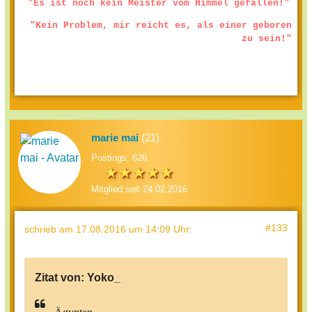
"Es ist noch kein Meister vom Himmel gefallen!"
"Kein Problem, mir reicht es, als einer geboren
zu sein!"
marie mai
(21)
Postings: 626
Mitglied seit 24.02.2016
#133
schrieb
am 17.08.2016 um 14:09 Uhr
:
Zitat von:
Yoko_