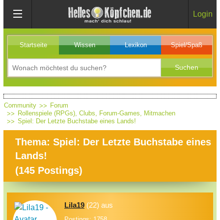
Login
Startseite
Wissen
Lexikon
Spiel/Spaß
Community
Forum
Rollenspiele (RPGs), Clubs, Forum-Games, Mitmachen
Spiel: Der Letzte Buchstabe eines Lands!
Thema: Spiel: Der Letzte Buchstabe eines
Lands!
(
145
Postings)
Lila19
(22) aus
Postings: 1758