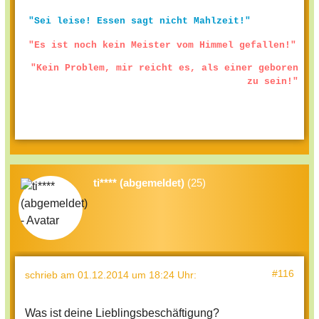
"Sei leise! Essen sagt nicht Mahlzeit!"
"Es ist noch kein Meister vom Himmel gefallen!"
"Kein Problem, mir reicht es, als einer geboren
zu sein!"
ti**** (abgemeldet)
(25)
#116
schrieb
am 01.12.2014 um 18:24 Uhr
:
Was ist deine Lieblingsbeschäftigung?