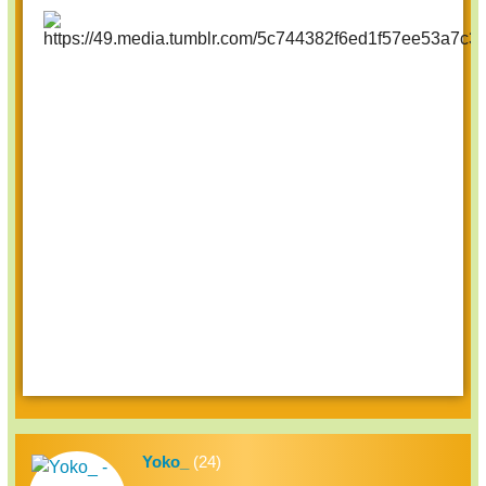
Yoko_
(24)