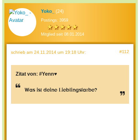
Yoko_
(24)
Postings: 3959
Mitglied seit 08.01.2014
#112
schrieb
am 24.11.2014 um 19:18 Uhr
:
Zitat von:
#Yenn♥
Was ist deine Lieblingsfarbe?