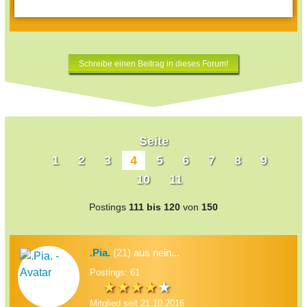
Schreibe einen Beitrag in dieses Forum!
Seite
1
2
3
4
5
6
7
8
9
10
11
Postings
111 bis 120
von
150
.Pia.
(21) aus nein...
Postings: 61
Mitglied seit 21.10.2016