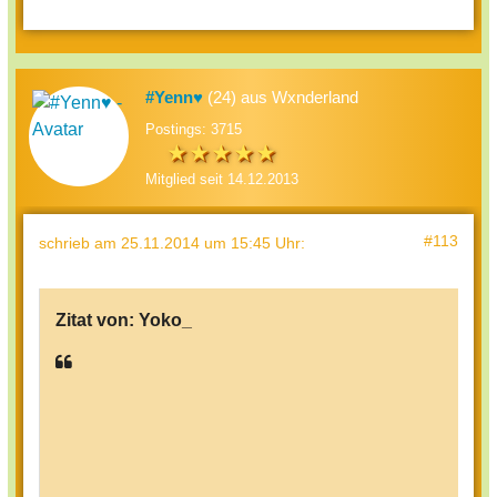
#Yenn♥
(24) aus Wxnderland
Postings: 3715
Mitglied seit 14.12.2013
#113
schrieb
am 25.11.2014 um 15:45 Uhr
:
Zitat von:
Yoko_