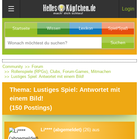
Login
Startseite
Wissen
Lexikon
Spiel/Spaß
Community
Forum
Rollenspiele (RPGs), Clubs, Forum-Games, Mitmachen
Lustiges Spiel: Antwortet mit einem Bild!
Thema: Lustiges Spiel: Antwortet mit
einem Bild!
(
150
Postings)
Li**** (abgemeldet)
(26) aus