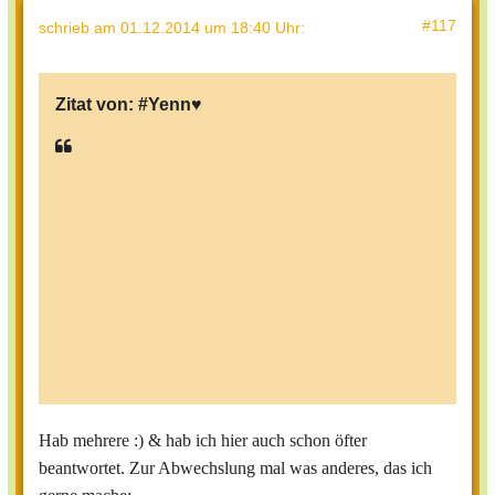
#117
schrieb
am 01.12.2014 um 18:40 Uhr
:
Zitat von:
#Yenn♥
Was ist deine Lieblingsbeschäftigung?
Hab mehrere :) & hab ich hier auch schon öfter
beantwortet. Zur Abwechslung mal was anderes, das ich