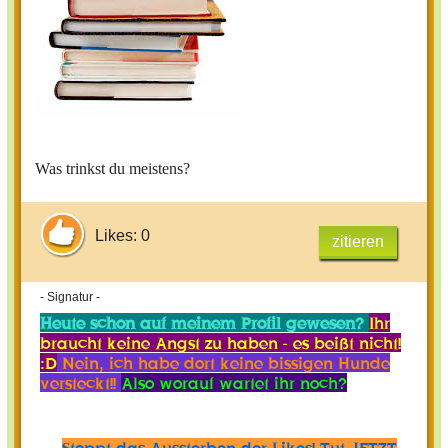
Was trinkst du meistens?
Likes: 0
zitieren
- Signatur -
Heute schon auf meinem Profil gewesen?
Ihr
braucht keine Angst zu haben - es beißt nicht!
:D
Nein, ich habe dort keine bissigen Hunde
versteckt!!
Also worauf wartet ihr noch?
Stoppt das Aussterben der Likes! Tut JETZT