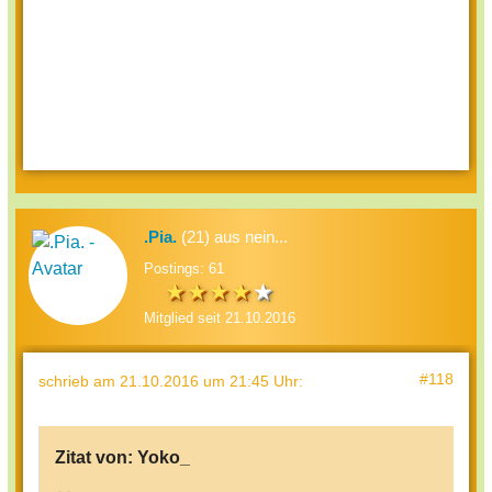
.Pia.
(21) aus nein...
Postings: 61
Mitglied seit 21.10.2016
#118
schrieb
am 21.10.2016 um 21:45 Uhr
:
Zitat von:
Yoko_