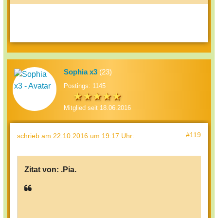
Sophia x3
(23)
Postings: 1145
Mitglied seit 18.06.2016
#119
schrieb
am 22.10.2016 um 19:17 Uhr
:
Zitat von:
.Pia.