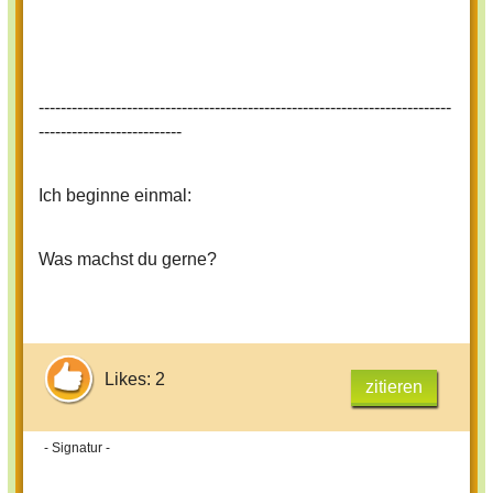
---------------------------------------------------------------------------
--------------------------
Ich beginne einmal:
Was machst du gerne?
Likes: 2
zitieren
- Signatur -