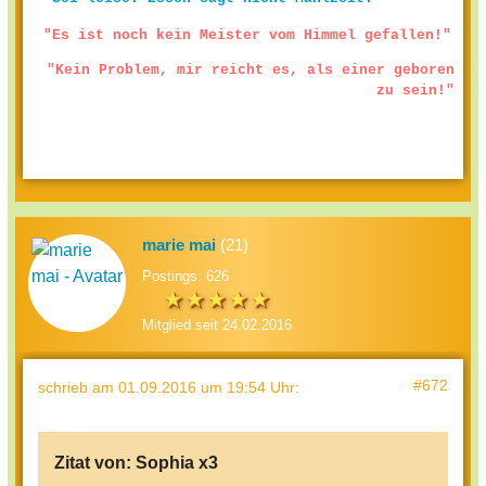
"Es ist noch kein Meister vom Himmel gefallen!"
"Kein Problem, mir reicht es, als einer geboren
zu sein!"
marie mai
(21)
Postings: 626
Mitglied seit 24.02.2016
#672
schrieb
am 01.09.2016 um 19:54 Uhr
:
Zitat von:
Sophia x3