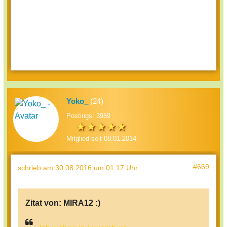
Yoko_
(24)
Postings: 3959
Mitglied seit 08.01.2014
#669
schrieb
am 30.08.2016 um 01:17 Uhr
:
Zitat von:
MIRA12 :)