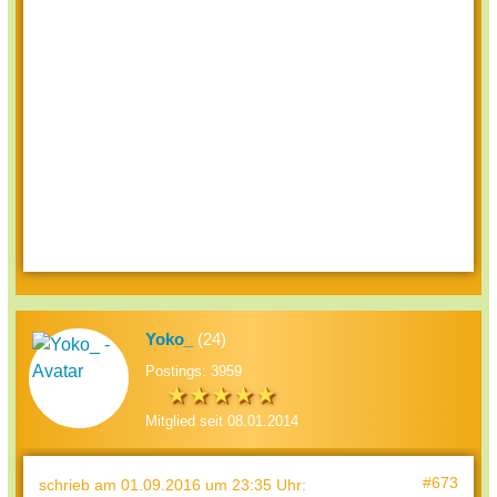
Yoko_
(24)
Postings: 3959
Mitglied seit 08.01.2014
#673
schrieb
am 01.09.2016 um 23:35 Uhr
: