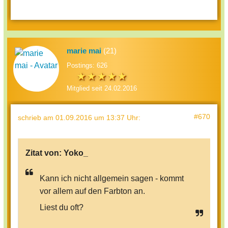
marie mai
(21)
Postings: 626
Mitglied seit 24.02.2016
#670
schrieb
am 01.09.2016 um 13:37 Uhr
:
Zitat von:
Yoko_
Kann ich nicht allgemein sagen - kommt
vor allem auf den Farbton an.
Liest du oft?