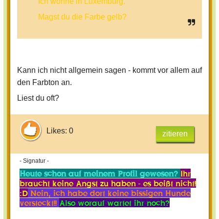
Ich wohne in Luxemburg.
Magst du die Farbe gelb?
Kann ich nicht allgemein sagen - kommt vor allem auf
den Farbton an.
Liest du oft?
Likes: 0
zitieren
- Signatur -
Heute schon auf meinem Profil gewesen?
Ihr
braucht keine Angst zu haben - es beißt nicht!
:D
Nein, ich habe dort keine bissigen Hunde
versteckt!!
Also worauf wartet ihr noch?