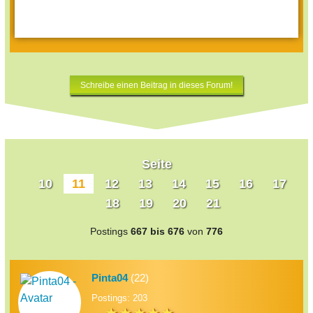
Schreibe einen Beitrag in dieses Forum!
Seite
10
11
12
13
14
15
16
17
18
19
20
21
Postings
667 bis 676
von
776
Pinta04
(22)
Postings: 203