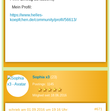
Mein Profil:
https://www.helles-
koepfchen.de/community/profil/56613/
Sophia x3
(23)
Postings: 1145
Mitglied seit 18.06.2016
#671
schrieb
am 01.09.2016 um 19:16 Uhr
: