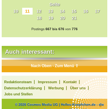
Seite
10
11
12
13
14
15
16
17
18
19
20
21
Postings
667 bis 676
von
776
Auch interessant:
Nach Oben - Zum Menü ⇧
Redaktionsteam
Impressum
Kontakt
Datenschutzerklärung
Werbung
Über uns
Jobs und Stellen
© 2026 Cosmos Media UG | Helles-Koepfchen.de - die