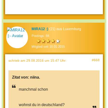
MIRA12 :)
(21) aus Luxemburg
Postings: 84
Mitglied seit 10.01.2015
#668
schrieb
am 29.08.2016 um 15:47 Uhr
:
Zitat von:
niina.
manchmal schon
wohnst du in deutschland?