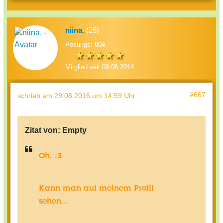
niina.
(25)
Postings: 804
Mitglied seit 09.06.2014
#667
schrieb
am 29.08.2016 um 14:59 Uhr
:
Zitat von:
Empty
Oh. :3
Kann man auf meinem Profil
sehen...