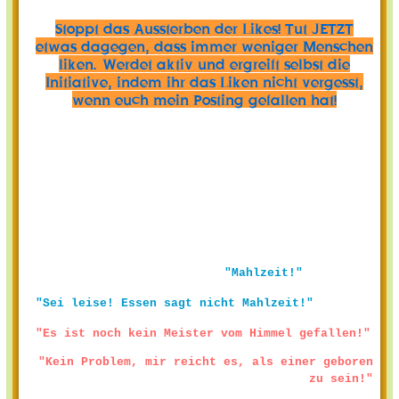
Stoppt das Aussterben der Likes! Tut JETZT
etwas dagegen, dass immer weniger Menschen
liken. Werdet aktiv und ergreift selbst die
Initiative, indem ihr das Liken nicht vergesst,
wenn euch mein Posting gefallen hat!
"Mahlzeit!"
"Sei leise! Essen sagt nicht Mahlzeit!"
"Es ist noch kein Meister vom Himmel gefallen!"
"Kein Problem, mir reicht es, als einer geboren
zu sein!"