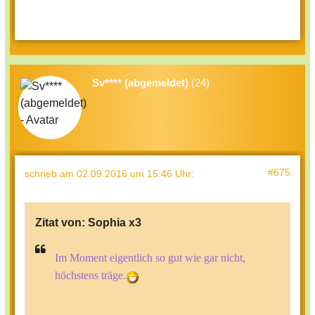
Sv**** (abgemeldet)
(24)
#675
schrieb
am 02.09.2016 um 15:46 Uhr
:
Zitat von:
Sophia x3
Im Moment eigentlich so gut wie gar nicht,
höchstens träge.