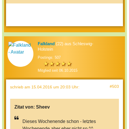
Falkland
(22) aus Schleswig-
Holstein
Postings: 507
Mitglied seit 06.10.2015
#503
schrieb
am 15.04.2016 um 20:03 Uhr
:
Zitat von:
Sheev
Dieses Wochenende schon - letztes
Wochenende aber eher nicht so.^^