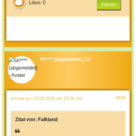
Likes: 0
zitieren
Sh**** (abgemeldet)
(22)
#504
schrieb
am 16.04.2016 um 19:26 Uhr
:
Zitat von:
Falkland