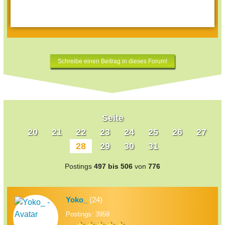
Schreibe einen Beitrag in dieses Forum!
Seite
20
21
22
23
24
25
26
27
28
29
30
31
Postings
497 bis 506
von
776
Yoko_
(24)
Postings: 3959