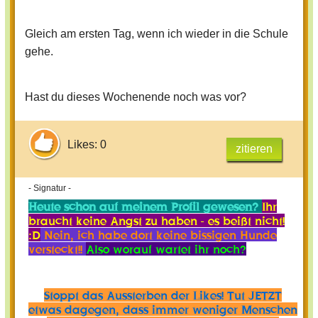
Gleich am ersten Tag, wenn ich wieder in die Schule
gehe.
Hast du dieses Wochenende noch was vor?
Likes: 0
zitieren
- Signatur -
Heute schon auf meinem Profil gewesen?
Ihr
braucht keine Angst zu haben - es beißt nicht!
:D
Nein, ich habe dort keine bissigen Hunde
versteckt!!
Also worauf wartet ihr noch?
Stoppt das Aussterben der Likes! Tut JETZT
etwas dagegen, dass immer weniger Menschen