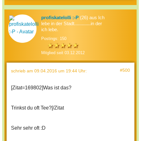
profiskatelolli :-P
(26) aus Ich
lebe in der Stadt.............in der
ich lebe.
Postings: 150
Mitglied seit 03.12.2012
#500
schrieb
am 09.04.2016 um 19:44 Uhr
:
[Zitat=169802]
Was ist das?
Trinkst du oft Tee?
[/Zitat
Sehr sehr oft :D