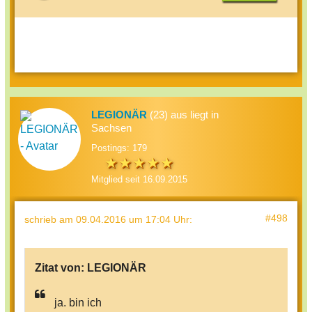
LEGIONÄR
(23) aus liegt in
Sachsen
Postings: 179
Mitglied seit 16.09.2015
#498
schrieb
am 09.04.2016 um 17:04 Uhr
:
Zitat von:
LEGIONÄR
ja. bin ich