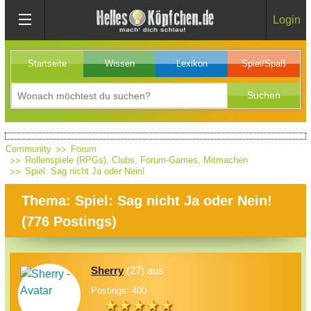
Login
Startseite
Wissen
Lexikon
Spiel/Spaß
Community
Forum
Rollenspiele (RPGs), Clubs, Forum-Games, Mitmachen
Spiel: Sag nicht Ja oder Nein!
Thema: Spiel: Sag nicht Ja oder Nein!
(
776
Postings)
Sherry
(27) aus
Postings: 400