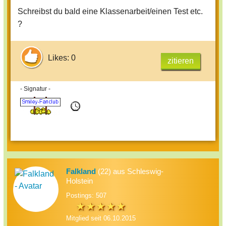
Schreibst du bald eine Klassenarbeit/einen Test etc.
?
Likes: 0
zitieren
- Signatur -
Falkland
(22) aus Schleswig-
Holstein
Postings: 507
Mitglied seit 06.10.2015