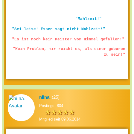
"Mahlzeit!"
"Sei leise! Essen sagt nicht Mahlzeit!"
"Es ist noch kein Meister vom Himmel gefallen!"
"Kein Problem, mir reicht es, als einer geboren
zu sein!"
niina.
(25)
Postings: 804
Mitglied seit 09.06.2014