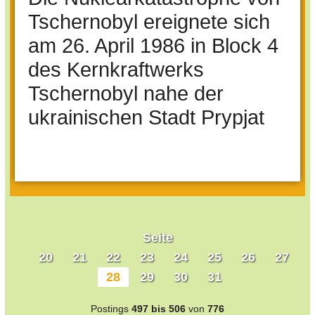
Tschernobyl ereignete sich
am 26. April 1986 in Block 4
des Kernkraftwerks
Tschernobyl nahe der
ukrainischen Stadt Prypjat
Seite
20
21
22
23
24
25
26
27
28
29
30
31
Postings
497 bis 506
von
776