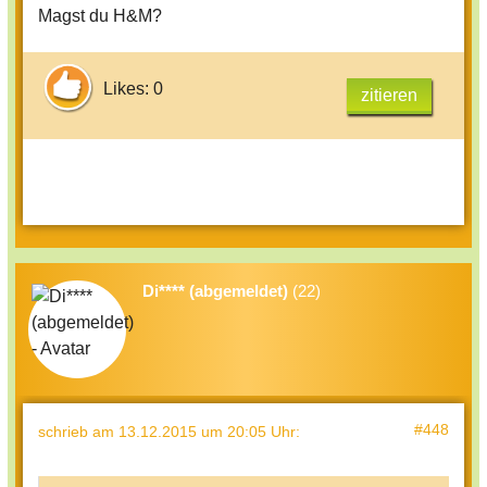
Magst du H&M?
Likes: 0
zitieren
Di**** (abgemeldet)
(22)
#448
schrieb
am 13.12.2015 um 20:05 Uhr
: