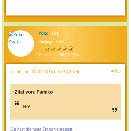
Yoko_
(24)
Postings: 3959
Mitglied seit 08.01.2014
#455
schrieb
am 24.01.2016 um 16:01 Uhr
:
Zitat von:
Famiko
No!
Du hast die neue Frage vergessen..