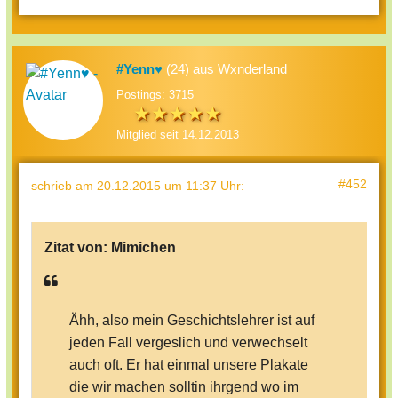
#Yenn♥
(24) aus Wxnderland
Postings: 3715
Mitglied seit 14.12.2013
#452
schrieb
am 20.12.2015 um 11:37 Uhr
:
Zitat von:
Mimichen
Ähh, also mein Geschichtslehrer ist auf
jeden Fall vergeslich und verwechselt
auch oft. Er hat einmal unsere Plakate
die wir machen solltin ihrgend wo im