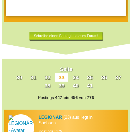
Schreibe einen Beitrag in dieses Forum!
Seite
30
31
32
33
34
35
36
37
38
39
40
41
Postings
447 bis 456
von
776
LEGIONÄR
(23) aus liegt in
Sachsen
Postings: 179