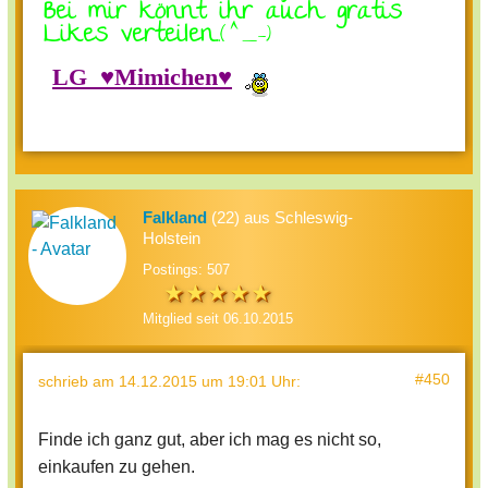
Bei mir könnt ihr auch gratis
Likes verteilen..
(^_-)
LG
♥Mimich
en♥
Falkland
(22) aus Schleswig-
Holstein
Postings: 507
Mitglied seit 06.10.2015
#450
schrieb
am 14.12.2015 um 19:01 Uhr
:
Finde ich ganz gut, aber ich mag es nicht so,
einkaufen zu gehen.