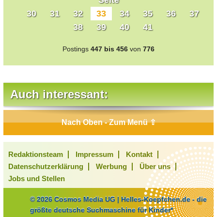
30
31
32
33
34
35
36
37
38
39
40
41
Postings
447 bis 456
von
776
Auch interessant:
Nach Oben - Zum Menü ⇧
Redaktionsteam
Impressum
Kontakt
Datenschutzerklärung
Werbung
Über uns
Jobs und Stellen
© 2026 Cosmos Media UG | Helles-Koepfchen.de - die
größte deutsche Suchmaschine für Kinder*