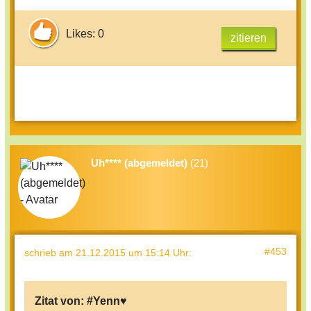
Likes: 0
zitieren
Uh**** (abgemeldet)
(21)
#453
schrieb
am 21.12.2015 um 15:14 Uhr
:
Zitat von:
#Yenn♥