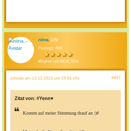
niina.
(25)
Postings: 804
Mitglied seit 09.06.2014
#447
schrieb
am 13.12.2015 um 19:56 Uhr
:
Zitat von:
#Yenn♥
Kommt auf meine Stimmung drauf an :)#