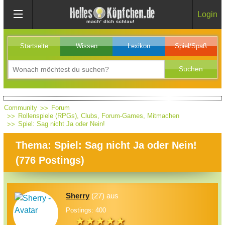
Login
Startseite
Wissen
Lexikon
Spiel/Spaß
Community
Forum
Rollenspiele (RPGs), Clubs, Forum-Games, Mitmachen
Spiel: Sag nicht Ja oder Nein!
Thema: Spiel: Sag nicht Ja oder Nein!
(
776
Postings)
Sherry
(27) aus
Postings: 400