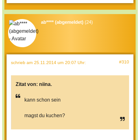
ab**** (abgemeldet)
(24)
#310
schrieb
am 25.11.2014 um 20:07 Uhr
:
Zitat von:
niina.
kann schon sein
magst du kuchen?