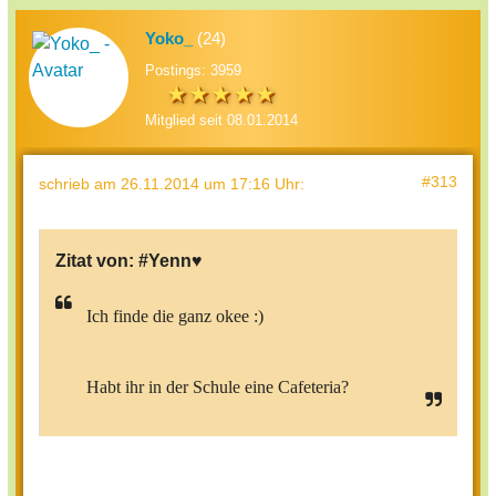
Yoko_
(24)
Postings: 3959
Mitglied seit 08.01.2014
#313
schrieb
am 26.11.2014 um 17:16 Uhr
:
Zitat von:
#Yenn♥
Ich finde die ganz okee :)
Habt ihr in der Schule eine Cafeteria?