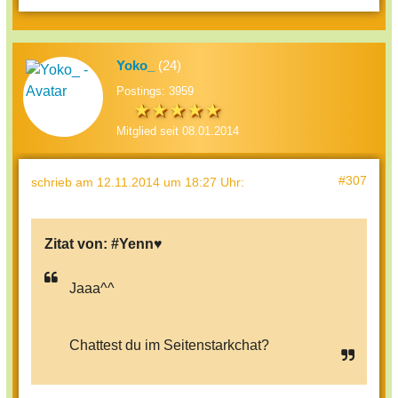
Yoko_
(24)
Postings: 3959
Mitglied seit 08.01.2014
#307
schrieb
am 12.11.2014 um 18:27 Uhr
:
Zitat von:
#Yenn♥
Jaaa^^
Chattest du im Seitenstarkchat?