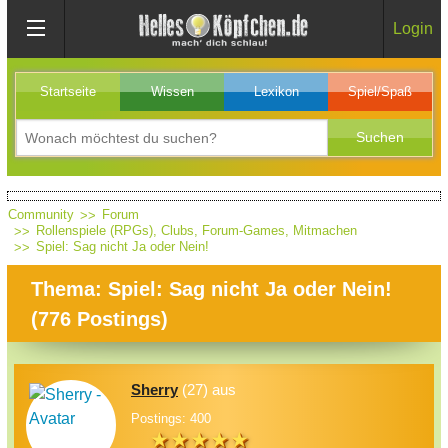
Login
Startseite
Wissen
Lexikon
Spiel/Spaß
Community
Forum
Rollenspiele (RPGs), Clubs, Forum-Games, Mitmachen
Spiel: Sag nicht Ja oder Nein!
Thema: Spiel: Sag nicht Ja oder Nein!
(
776
Postings)
Sherry
(27) aus
Postings: 400