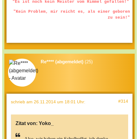
"Es ist noch kein Meister vom Himmel gefallen!"
"Kein Problem, mir reicht es, als einer geboren
zu sein!"
Re**** (abgemeldet)
(25)
#314
schrieb
am 26.11.2014 um 18:01 Uhr
:
Zitat von:
Yoko_
Also, wir haben ein Schulbuffet, ich denke,