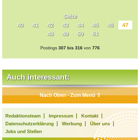
Seite
40
41
42
43
44
45
46
47
48
49
50
51
Postings
307 bis 316
von
776
Auch interessant:
Nach Oben - Zum Menü ⇧
Redaktionsteam
Impressum
Kontakt
Datenschutzerklärung
Werbung
Über uns
Jobs und Stellen