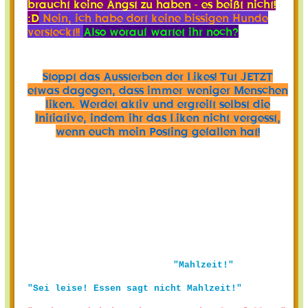
braucht keine Angst zu haben - es beißt nicht!
:D
Nein, ich habe dort keine bissigen Hunde
versteckt!!
Also worauf wartet ihr noch?
Stoppt das Aussterben der Likes! Tut JETZT
etwas dagegen, dass immer weniger Menschen
liken. Werdet aktiv und ergreift selbst die
Initiative, indem ihr das Liken nicht vergesst,
wenn euch mein Posting gefallen hat!
"Mahlzeit!"
"Sei leise! Essen sagt nicht Mahlzeit!"