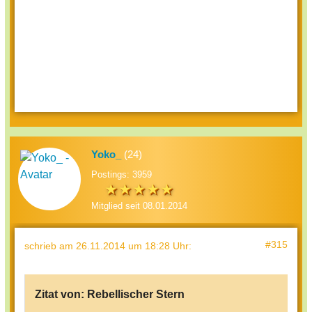
Yoko_
(24)
Postings: 3959
Mitglied seit 08.01.2014
#315
schrieb
am 26.11.2014 um 18:28 Uhr
:
Zitat von:
Rebellischer Stern