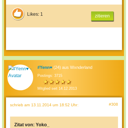
Likes: 1
zitieren
#Yenn♥
(24) aus Wxnderland
Postings: 3715
Mitglied seit 14.12.2013
#308
schrieb
am 13.11.2014 um 18:52 Uhr
:
Zitat von:
Yoko_