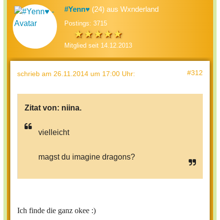
#Yenn♥
(24) aus Wxnderland
Postings: 3715
Mitglied seit 14.12.2013
#312
schrieb
am 26.11.2014 um 17:00 Uhr
:
Zitat von:
niina.
vielleicht
magst du imagine dragons?
Ich finde die ganz okee :)