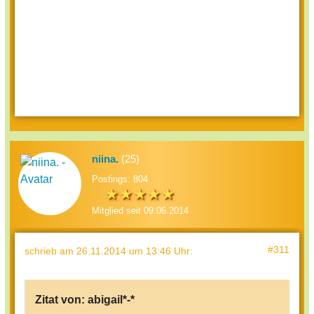
niina.
(25)
Postings: 804
Mitglied seit 09.06.2014
#311
schrieb
am 26.11.2014 um 13:46 Uhr
:
Zitat von:
abigail*-*