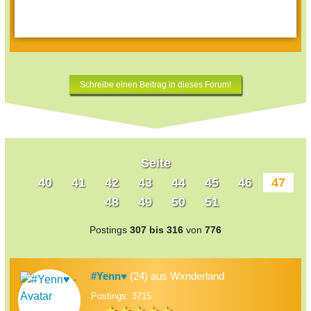
Schreibe einen Beitrag in dieses Forum!
Seite
40
41
42
43
44
45
46
47
48
49
50
51
Postings
307 bis 316
von
776
#Yenn♥
(24) aus Wxnderland
Postings: 3715