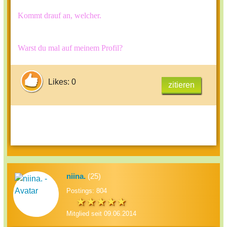
Kommt drauf an, welcher.
Warst du mal auf meinem Profil?
Likes: 0
zitieren
niina.
(25)
Postings: 804
Mitglied seit 09.06.2014