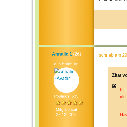
Annalie.1
(26)
schrieb
am 29
aus Hamburg
Zitat v
Ich 
Postings: 639
nich
Mitglied seit
25.12.2012
Has