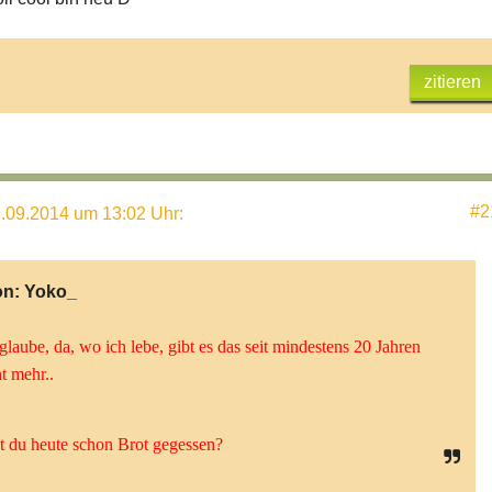
zitieren
#2
.09.2014 um 13:02 Uhr
:
on:
Yoko_
glaube, da, wo ich lebe, gibt es das seit mindestens 20 Jahren
t mehr..
t du heute schon Brot gegessen?