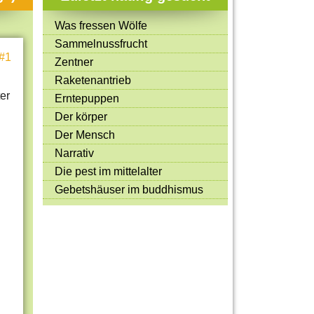
Mitmachen & Kreatives
Was fressen Wölfe
Bücher & Filme
Sammelnussfrucht
#1
Quiz-Spiele
Zentner
Raketenantrieb
Spiele & Ideen
er
Erntepuppen
Jugendreporter
Der körper
Der Mensch
Rezeptideen
Narrativ
Game-Tests
Die pest im mittelalter
Reisen, Events & Sport
Gebetshäuser im buddhismus
E-Cards