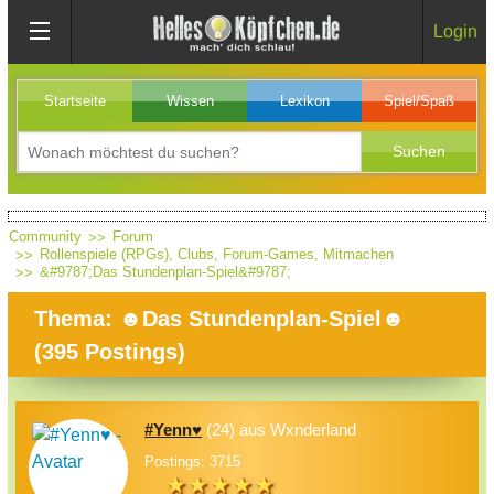
Login
Startseite
Wissen
Lexikon
Spiel/Spaß
Community
Forum
Rollenspiele (RPGs), Clubs, Forum-Games, Mitmachen
&#9787;Das Stundenplan-Spiel&#9787;
Thema: ☻Das Stundenplan-Spiel☻
(
395
Postings)
#Yenn♥
(24) aus Wxnderland
Postings: 3715