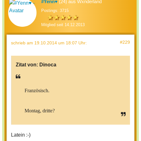
#Yenn♥
(24) aus Wxnderland
Postings: 3715
Mitglied seit 14.12.2013
#229
schrieb
am 19.10.2014 um 18:07 Uhr
:
Zitat von:
Dinoca
Französisch.
Montag, dritte?
Latein :-)