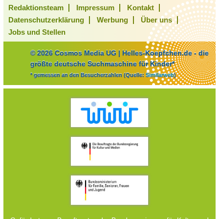
Redaktionsteam
Impressum
Kontakt
Datenschutzerklärung
Werbung
Über uns
Jobs und Stellen
© 2026 Cosmos Media UG | Helles-Koepfchen.de - die
größte deutsche Suchmaschine für Kinder*
* gemessen an den Besucherzahlen (Quelle:
Similarweb
)