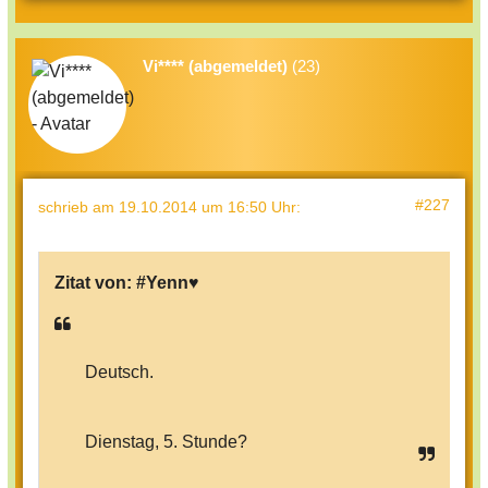
Vi**** (abgemeldet)
(23)
#227
schrieb
am 19.10.2014 um 16:50 Uhr
:
Zitat von:
#Yenn♥
Deutsch.
Dienstag, 5. Stunde?