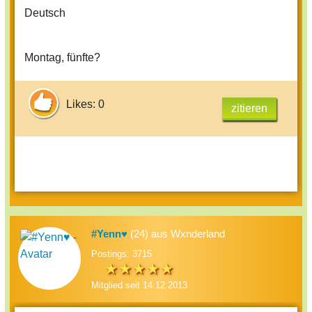
Deutsch
Montag, fünfte?
Likes: 0
zitieren
#Yenn♥
(24) aus Wxnderland
Postings: 3715
Mitglied seit 14.12.2013