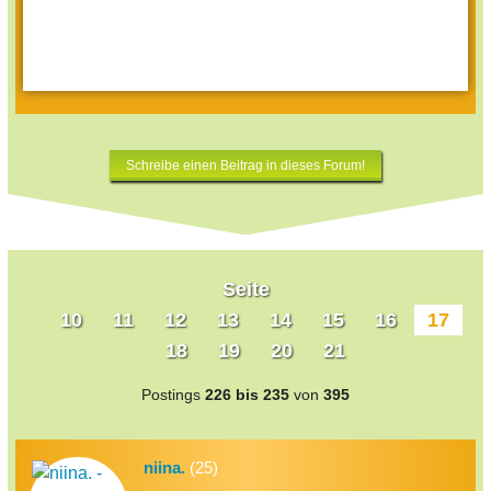
Schreibe einen Beitrag in dieses Forum!
Seite
10
11
12
13
14
15
16
17
18
19
20
21
Postings
226 bis 235
von
395
niina.
(25)