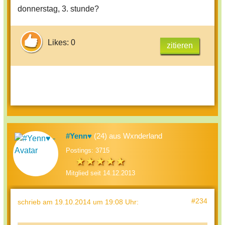
donnerstag, 3. stunde?
Likes: 0
zitieren
#Yenn♥
(24) aus Wxnderland
Postings: 3715
Mitglied seit 14.12.2013
#234
schrieb
am 19.10.2014 um 19:08 Uhr
: