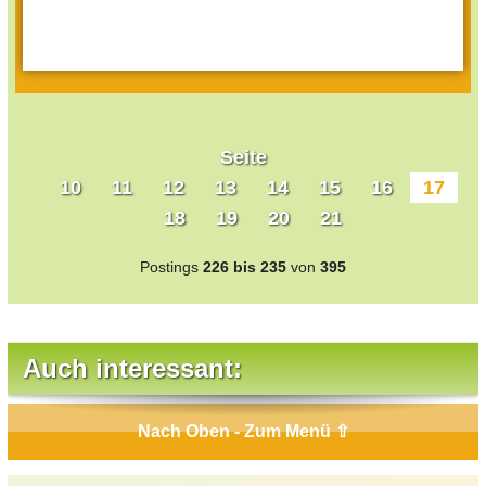
Seite
10
11
12
13
14
15
16
17
18
19
20
21
Postings
226 bis 235
von
395
Auch interessant:
Nach Oben - Zum Menü ⇧