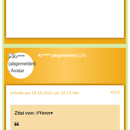
Kr**** (abgemeldet)
(26)
#231
schrieb
am 19.10.2014 um 18:13 Uhr
:
Zitat von:
#Yenn♥