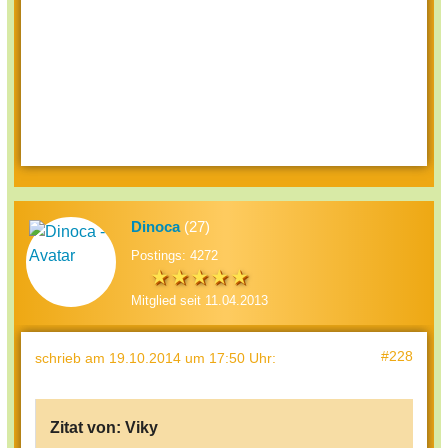
Dinoca
(27)
Postings: 4272
Mitglied seit 11.04.2013
#228
schrieb
am 19.10.2014 um 17:50 Uhr
:
Zitat von:
Viky