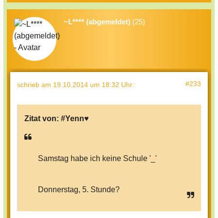
~L**** (abgemeldet)
(25)
#233
schrieb
am 19.10.2014 um 18:32 Uhr
:
Zitat von:
#Yenn♥
Samstag habe ich keine Schule '_'
Donnerstag, 5. Stunde?