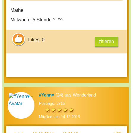
Mathe
Mittwoch , 5 Stunde ? ^^
Likes: 0
zitieren
#Yenn♥
(24) aus Wxnderland
Postings: 3715
Mitglied seit 14.12.2013