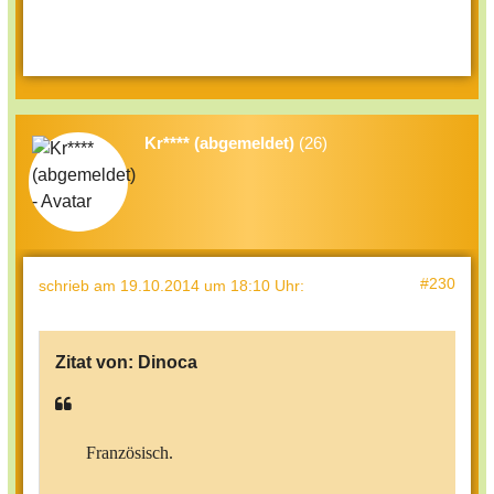
Kr**** (abgemeldet)
(26)
#230
schrieb
am 19.10.2014 um 18:10 Uhr
:
Zitat von:
Dinoca
Französisch.