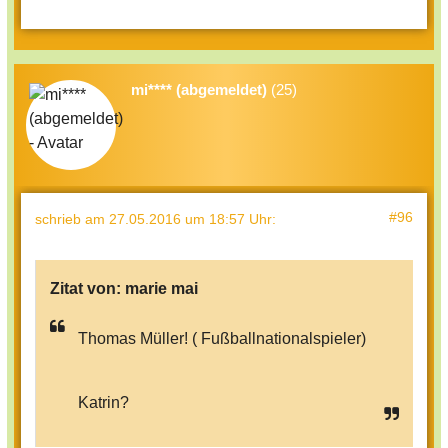
mi**** (abgemeldet)
(25)
#96
schrieb
am 27.05.2016 um 18:57 Uhr
:
Zitat von:
marie mai
Thomas Müller! ( Fußballnationalspieler)
Katrin?