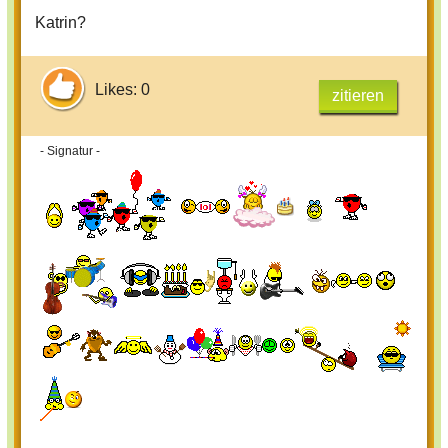
Katrin?
Likes: 0
zitieren
- Signatur -