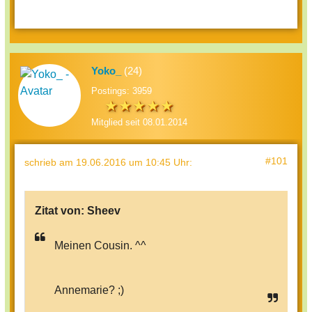
Yoko_
(24)
Postings: 3959
Mitglied seit 08.01.2014
#101
schrieb
am 19.06.2016 um 10:45 Uhr
:
Zitat von:
Sheev
Meinen Cousin. ^^
Annemarie? ;)