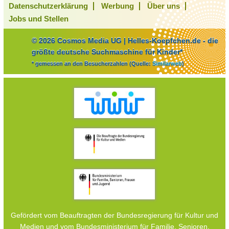
Datenschutzerklärung
Werbung
Über uns
Jobs und Stellen
© 2026 Cosmos Media UG | Helles-Koepfchen.de - die
größte deutsche Suchmaschine für Kinder*
* gemessen an den Besucherzahlen (Quelle:
Similarweb
)
Gefördert vom Beauftragten der Bundesregierung für Kultur und
Medien und vom Bundesministerium für Familie, Senioren,