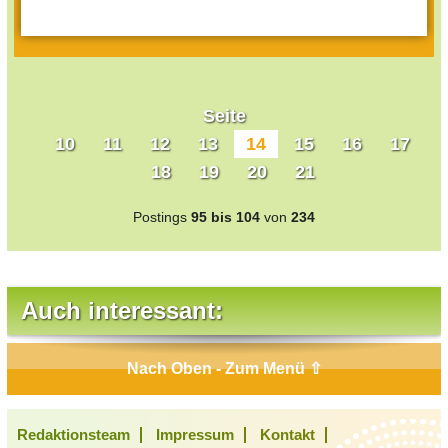
Seite
10
11
12
13
14
15
16
17
18
19
20
21
Postings
95 bis 104
von
234
Auch interessant:
Nach Oben - Zum Menü ⇧
Redaktionsteam
Impressum
Kontakt