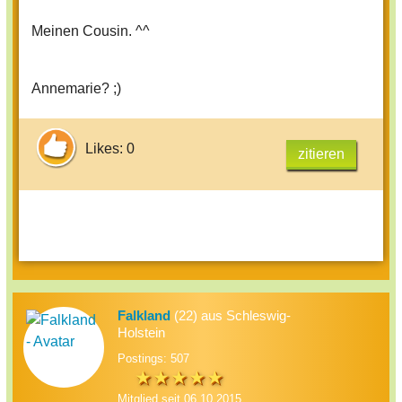
Meinen Cousin. ^^
Annemarie? ;)
Likes: 0
zitieren
Falkland
(22) aus Schleswig-
Holstein
Postings: 507
Mitglied seit 06.10.2015