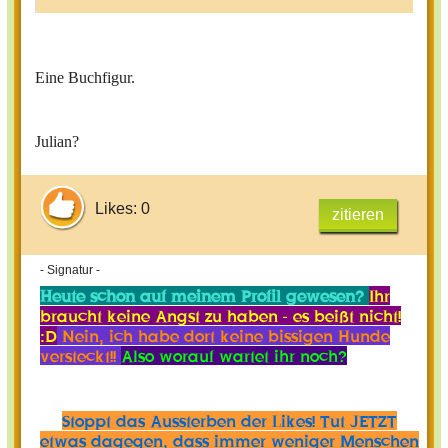
Eine Buchfigur.
Julian?
Likes: 0
zitieren
- Signatur -
Heute schon auf meinem Profil gewesen?
Ihr
braucht keine Angst zu haben - es beißt nicht!
:D
Nein, ich habe dort keine bissigen Hunde
versteckt!!
Also worauf wartet ihr noch?
Stoppt das Aussterben der Likes! Tut JETZT
etwas dagegen, dass immer weniger Menschen