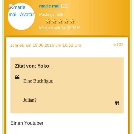
marie mai
(21)
Postings: 626
Mitglied seit 24.02.2016
#102
schrieb
am 19.06.2016 um 16:52 Uhr
:
Zitat von:
Yoko_
Eine Buchfigur.
Julian?
Einen Youtuber