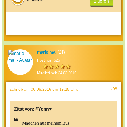
zitieren
marie mai
(21)
Postings: 626
Mitglied seit 24.02.2016
#98
schrieb
am 06.06.2016 um 19:25 Uhr
:
Zitat von:
#Yenn♥
Mädchen aus meinem Bus.