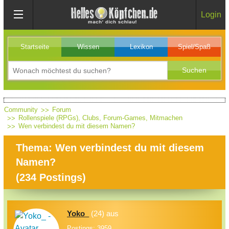
Login
Startseite
Wissen
Lexikon
Spiel/Spaß
Community
Forum
Rollenspiele (RPGs), Clubs, Forum-Games, Mitmachen
Wen verbindest du mit diesem Namen?
Thema: Wen verbindest du mit diesem
Namen?
(
234
Postings)
Yoko_
(24) aus
Postings: 3959