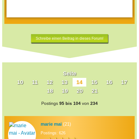
Schreibe einen Beitrag in dieses Forum!
Seite
10
11
12
13
14
15
16
17
18
19
20
21
Postings
95 bis 104
von
234
marie mai
(21)
Postings: 626