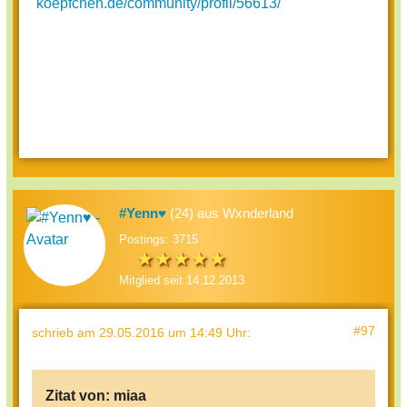
koepfchen.de/community/profil/56613/
#Yenn♥
(24) aus Wxnderland
Postings: 3715
Mitglied seit 14.12.2013
#97
schrieb
am 29.05.2016 um 14:49 Uhr
:
Zitat von:
miaa