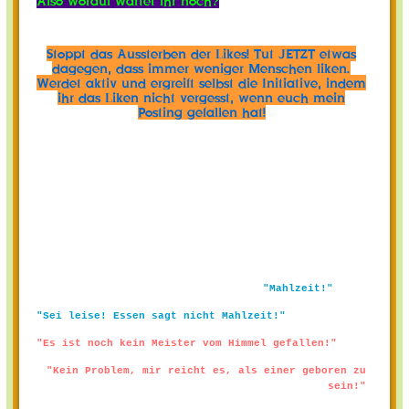
Also worauf wartet ihr noch?
Stoppt das Aussterben der Likes! Tut JETZT etwas
dagegen, dass immer weniger Menschen liken.
Werdet aktiv und ergreift selbst die Initiative, indem
ihr das Liken nicht vergesst, wenn euch mein
Posting gefallen hat!
"Mahlzeit!"
"Sei leise! Essen sagt nicht Mahlzeit!"
"Es ist noch kein Meister vom Himmel gefallen!"
"Kein Problem, mir reicht es, als einer geboren zu
sein!"