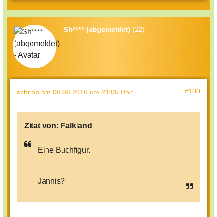
Sh**** (abgemeldet)
(22)
#100
schrieb
am 06.06.2016 um 21:05 Uhr
:
Zitat von:
Falkland
Eine Buchfigur.
Jannis?