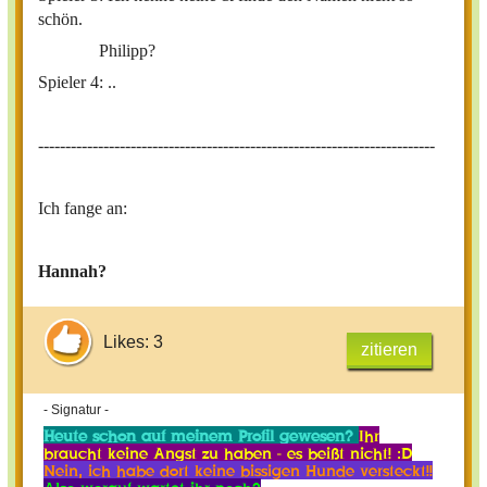
schön.
Philipp?
Spieler 4: ..
-------------------------------------------------------------------------
Ich fange an:
Hannah?
Likes: 3
zitieren
- Signatur -
Heute schon auf meinem Profil gewesen?
Ihr
braucht keine Angst zu haben - es beißt nicht! :D
Nein, ich habe dort keine bissigen Hunde versteckt!!