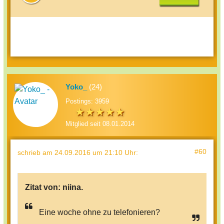
Yoko_
(24)
Postings: 3959
Mitglied seit 08.01.2014
#60
schrieb
am 24.09.2016 um 21:10 Uhr
:
Zitat von:
niina.
Eine woche ohne zu telefonieren?