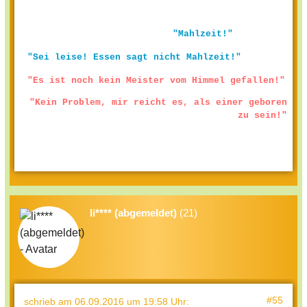
"Mahlzeit!"
"Sei leise! Essen sagt nicht Mahlzeit!"
"Es ist noch kein Meister vom Himmel gefallen!"
"Kein Problem, mir reicht es, als einer geboren
zu sein!"
li**** (abgemeldet)
(21)
#55
schrieb
am 06.09.2016 um 19:58 Uhr
: