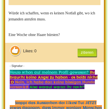
Würde ich schaffen, wenn es keinen Notfall gibt, wo ich
jemanden anrufen muss.
Eine Woche ohne Haare bürsten?
Likes: 0
zitieren
- Signatur -
Heute schon auf meinem Profil gewesen?
Ihr
braucht keine Angst zu haben - es beißt nicht!
:D
Nein, ich habe dort keine bissigen Hunde
versteckt!!
Also worauf wartet ihr noch?
Stoppt das Aussterben der Likes! Tut JETZT
etwas dagegen, dass immer weniger Menschen