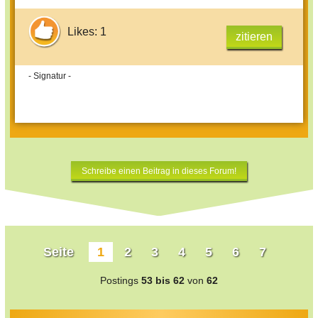
Likes: 1
zitieren
- Signatur -
Schreibe einen Beitrag in dieses Forum!
Seite
1
2
3
4
5
6
7
Postings
53 bis 62
von
62