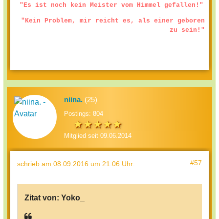
"Es ist noch kein Meister vom Himmel gefallen!"
"Kein Problem, mir reicht es, als einer geboren
zu sein!"
niina.
(25)
Postings: 804
Mitglied seit 09.06.2014
#57
schrieb
am 08.09.2016 um 21:06 Uhr
:
Zitat von:
Yoko_