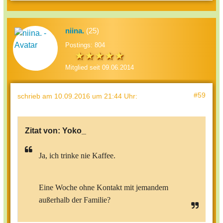
niina.
(25)
Postings: 804
Mitglied seit 09.06.2014
#59
schrieb
am 10.09.2016 um 21:44 Uhr
:
Zitat von:
Yoko_
Ja, ich trinke nie Kaffee.
Eine Woche ohne Kontakt mit jemandem
außerhalb der Familie?