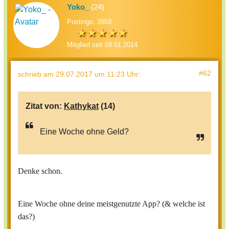
Yoko_
(24)
Postings: 3959
Mitglied seit 08.01.2014
#62
schrieb
am 29.07.2017 um 11:23 Uhr
:
Zitat von:
Kathykat
(14)
Eine Woche ohne Geld?
Denke schon.
Eine Woche ohne deine meistgenutzte App? (& welche ist
das?)