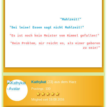
"Mahlzeit!"
"Sei leise! Essen sagt nicht Mahlzeit!"
"Es ist noch kein Meister vom Himmel gefallen!"
"Kein Problem, mir reicht es, als einer geboren
zu sein!"
Kathykat
(23) aus dem Harz
Postings: 100
Mitglied seit 19.08.2016