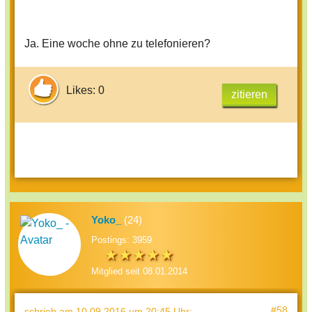
Ja. Eine woche ohne zu telefonieren?
Likes: 0
zitieren
Yoko_
(24)
Postings: 3959
Mitglied seit 08.01.2014
#58
schrieb
am 10.09.2016 um 20:45 Uhr
: