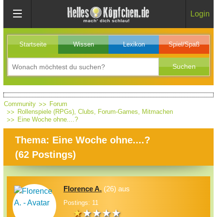
Login
Startseite
Wissen
Lexikon
Spiel/Spaß
Community
Forum
Rollenspiele (RPGs), Clubs, Forum-Games, Mitmachen
Eine Woche ohne....?
Thema: Eine Woche ohne....?
(
62
Postings)
Florence A.
(26) aus
Postings: 11