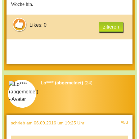
Woche hin.
Likes: 0
zitieren
Lo**** (abgemeldet)
(24)
#53
schrieb
am 06.09.2016 um 19:25 Uhr
: