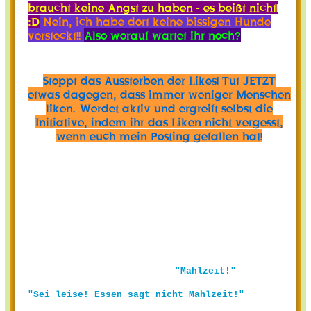
braucht keine Angst zu haben - es beißt nicht!
:D
Nein, ich habe dort keine bissigen Hunde
versteckt!!
Also worauf wartet ihr noch?
Stoppt das Aussterben der Likes! Tut JETZT
etwas dagegen, dass immer weniger Menschen
liken. Werdet aktiv und ergreift selbst die
Initiative, indem ihr das Liken nicht vergesst,
wenn euch mein Posting gefallen hat!
"Mahlzeit!"
"Sei leise! Essen sagt nicht Mahlzeit!"