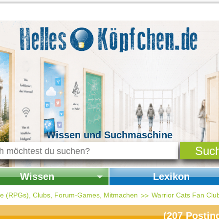
Wissen und Suchmaschine
Wissen
Lexikon
seite Wissen
Startseite Lexikon
ele (RPGs), Clubs, Forum-Games, Mitmachen
Warrior Cats Fan Clu
chichte & Kultur
(
207
Postin