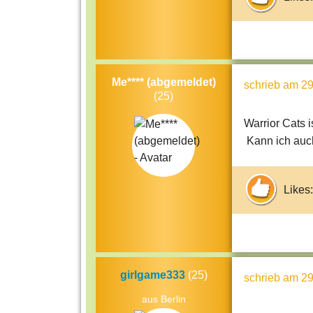
Me**** (abgemeldet)
schrieb
am 29
(25)
Warrior Cats ist 
Kann ich auc
Likes:
girlgame333
(25)
schrieb
am 29
aus Berlin