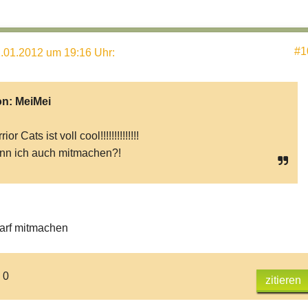
#1
.01.2012 um 19:16 Uhr
:
on:
MeiMei
ior Cats ist voll cool!!!!!!!!!!!!!!
n ich auch mitmachen?!
darf mitmachen
 0
zitieren