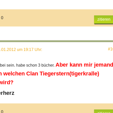
 0
zitieren
#1
.01.2012 um 19:17 Uhr
:
Aber kann mir jeman
bei sein. habe schon 3 bücher.
 welchen Clan Tiegerstern(tigerkralle)
wird?
erherz
 0