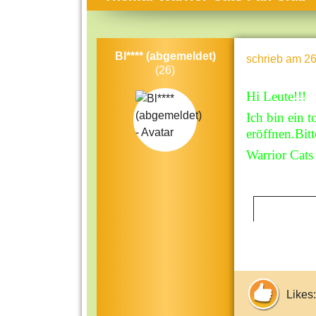
Themen-Specials
Kol
Häufig gesucht
Men
Bl**** (abgemeldet)
schrieb
am 26
Beliebte Artikel
Gese
(26)
Rat
Hi Leute!!!
Uni
Ich bin ein t
eröffnen.Bit
Kun
Warrior Cats
Tec
Kin
Län
Fra
Likes: