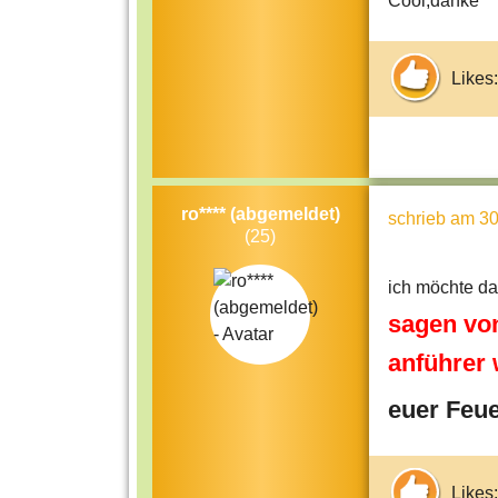
Cool,danke
Likes:
ro**** (abgemeldet)
schrieb
am 30
(25)
ich möchte da
sagen von
anführer 
euer Feu
Likes: