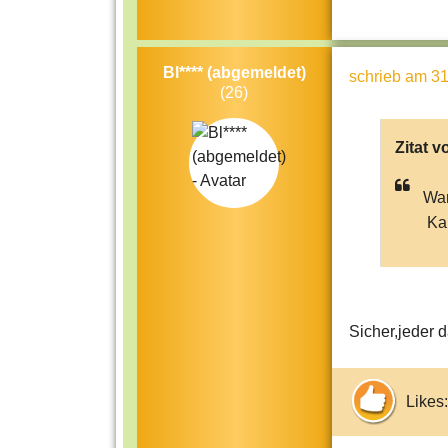
Bl**** (abgemeldet)
schrieb
am 31
(26)
Zitat v
Warr
Kan
Sicher,jeder 
Likes: