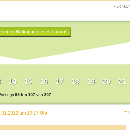
- Signatur
e einen Beitrag in dieses Forum!
3
14
15
16
17
18
19
20
21
Postings
98 bis 107
von
207
#1
.01.2012 um 19:17 Uhr
: