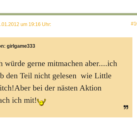
#1
.01.2012 um 19:16 Uhr
:
on:
girlgame333
h würde gerne mitmachen aber....ich
b den Teil nicht gelesen wie Little
tch!Aber bei der nästen Aktion
ch ich mit!