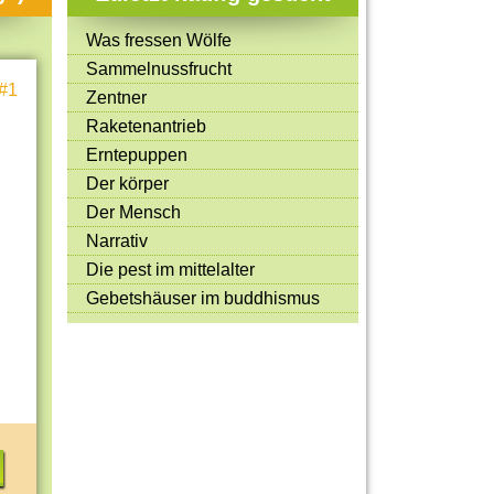
Mitmachen & Kreatives
Was fressen Wölfe
Bücher & Filme
Sammelnussfrucht
#1
Quiz-Spiele
Zentner
Raketenantrieb
Spiele & Ideen
Erntepuppen
Jugendreporter
Der körper
Der Mensch
Rezeptideen
Narrativ
Game-Tests
Die pest im mittelalter
Reisen, Events & Sport
Gebetshäuser im buddhismus
E-Cards