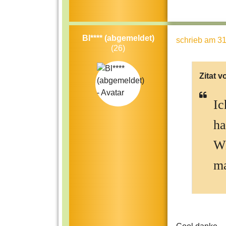
Bl**** (abgemeldet)
schrieb
am 31
(26)
Zitat v
Ic
ha
Wi
ma