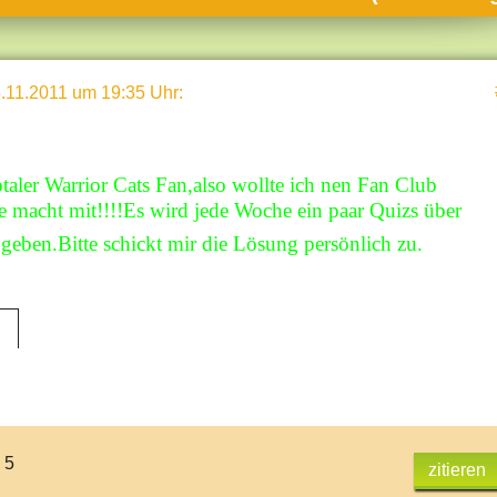
umne
sch & Natur
.11.2011 um 19:35 Uhr
:
llschaft & Politik
geber & Tipps
versum
otaler Warrior Cats Fan,also wollte ich nen Fan Club
te macht mit!!!!Es wird jede Woche ein paar Quizs über
st
 geben.Bitte schickt mir die Lösung persönlich zu.
hnik
deruni
derlexikon
gen und Antworten
 5
zitieren