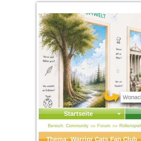
Startseite
Startseite
Start
Bereich:
Community
Forum
Rollenspi
Kontakt
Ges
Thema: Warrior Cats Fan Club