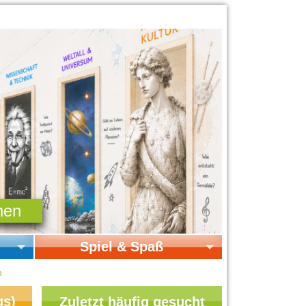
Spiel & Spaß
Startseite Spiel & Spaß
b
Online-Spiele
gs)
Zuletzt häufig gesucht