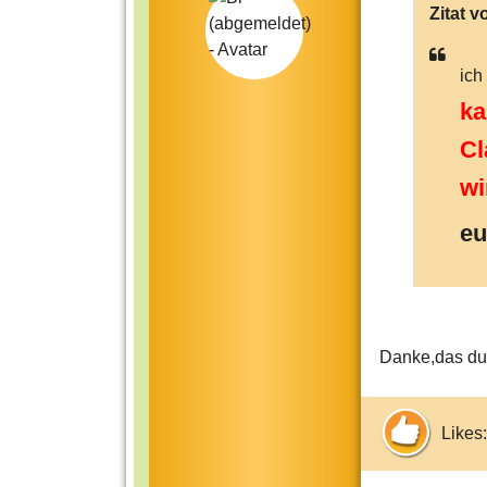
Zitat v
ich
ka
Cl
wi
eu
Danke,das du 
Likes: