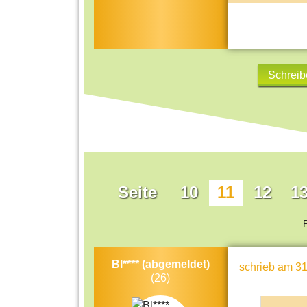
Schreib
Seite
10
11
12
1
Bl**** (abgemeldet)
schrieb
am 31
(26)