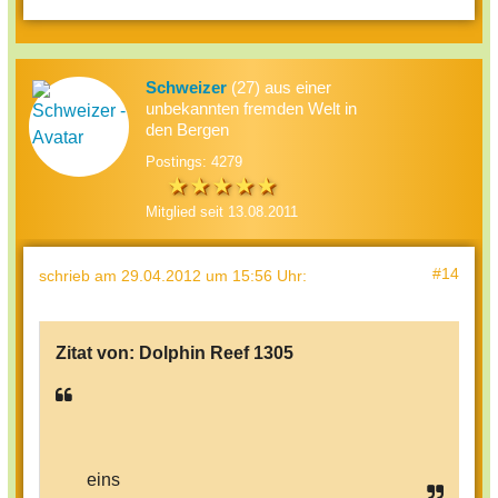
Schweizer
(27) aus einer
unbekannten fremden Welt in
den Bergen
Postings: 4279
Mitglied seit 13.08.2011
#14
schrieb
am 29.04.2012 um 15:56 Uhr
:
Zitat von:
Dolphin Reef 1305
eins