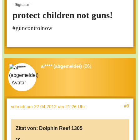
- Signatur -
protect children not guns!
#guncontrolnow
al**** (abgemeldet)
(26)
#8
schrieb
am 22.04.2012 um 21:26 Uhr
:
Zitat von:
Dolphin Reef 1305