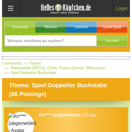
Login
Startseite
Wissen
Lexikon
Spiel/Spaß
Community
Forum
Rollenspiele (RPGs), Clubs, Forum-Games, Mitmachen
Spiel:Doppelter Buchstabe
Thema: Spiel:Doppelter Buchstabe
(
86
Postings)
An**** (abgemeldet)
(29) aus