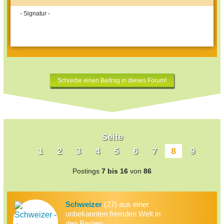
- Signatur -
Schreibe einen Beitrag in dieses Forum!
Seite
1
2
3
4
5
6
7
8
9
Postings
7 bis 16
von
86
Schweizer
(27) aus einer
unbekannten fremden Welt in
den Bergen