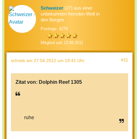
Schweizer
(27) aus einer
unbekannten fremden Welt in
den Bergen
Postings: 4279
Mitglied seit 13.08.2011
#11
schrieb
am 27.04.2012 um 19:41 Uhr
:
Zitat von:
Dolphin Reef 1305
ruhe