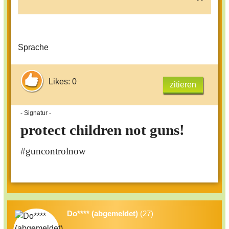
Sprache
Likes: 0
zitieren
- Signatur -
protect children not guns!
#guncontrolnow
Do**** (abgemeldet)
(27)