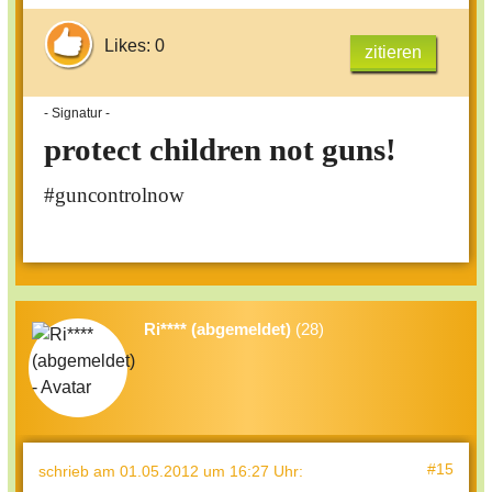
Likes: 0
zitieren
- Signatur -
protect children not guns!
#guncontrolnow
Ri**** (abgemeldet)
(28)
#15
schrieb
am 01.05.2012 um 16:27 Uhr
: