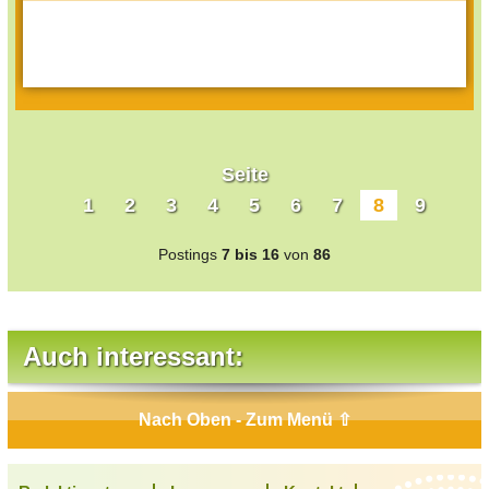
Seite
1
2
3
4
5
6
7
8
9
Postings
7 bis 16
von
86
Auch interessant:
Nach Oben - Zum Menü ⇧