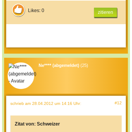
Likes: 0
zitieren
Ne**** (abgemeldet)
(25)
#12
schrieb
am 28.04.2012 um 14:16 Uhr
:
Zitat von:
Schweizer