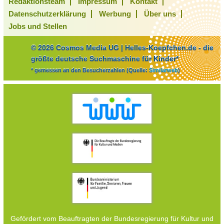
Redaktionsteam
Impressum
Kontakt
Datenschutzerklärung
Werbung
Über uns
Jobs und Stellen
© 2026 Cosmos Media UG | Helles-Koepfchen.de - die
größte deutsche Suchmaschine für Kinder*
* gemessen an den Besucherzahlen (Quelle:
Similarweb
)
Gefördert vom Beauftragten der Bundesregierung für Kultur und