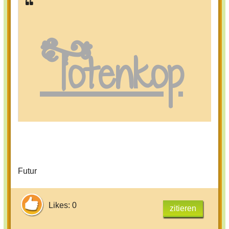
Totenkop
f
Futur
Likes: 0
zitieren