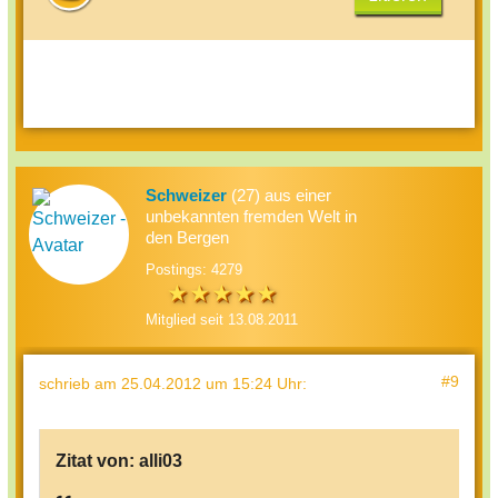
Schweizer
(27) aus einer
unbekannten fremden Welt in
den Bergen
Postings: 4279
Mitglied seit 13.08.2011
#9
schrieb
am 25.04.2012 um 15:24 Uhr
:
Zitat von:
alli03