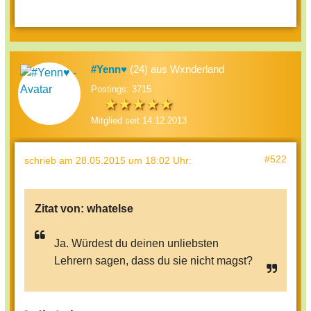
#Yenn♥
(24) aus Wxnderland
Postings: 3715
Mitglied seit 14.12.2013
#522
schrieb
am 28.05.2015 um 18:02 Uhr
:
Zitat von:
whatelse
Ja. Würdest du deinen unliebsten
Lehrern sagen, dass du sie nicht magst?