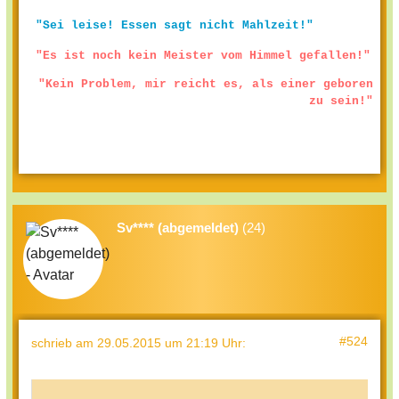
"Sei leise! Essen sagt nicht Mahlzeit!"
"Es ist noch kein Meister vom Himmel gefallen!"
"Kein Problem, mir reicht es, als einer geboren
zu sein!"
Sv**** (abgemeldet)
(24)
#524
schrieb
am 29.05.2015 um 21:19 Uhr
: