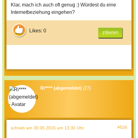
Klar, mach ich auch oft genug :) Würdest du eine
Internetbeziehung eingehen?
Likes: 0
zitieren
Ri**** (abgemeldet)
(27)
#526
schrieb
am 30.05.2015 um 13:30 Uhr
: