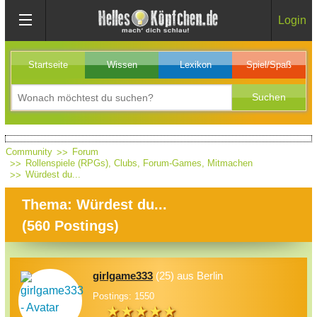
Login
Startseite
Wissen
Lexikon
Spiel/Spaß
Community
Forum
Rollenspiele (RPGs), Clubs, Forum-Games, Mitmachen
Würdest du...
Thema: Würdest du...
(
560
Postings)
girlgame333
(25) aus Berlin
Postings: 1550