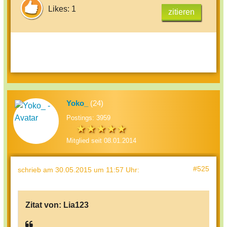
Likes: 1
zitieren
Yoko_
(24)
Postings: 3959
Mitglied seit 08.01.2014
#525
schrieb
am 30.05.2015 um 11:57 Uhr
:
Zitat von:
Lia123