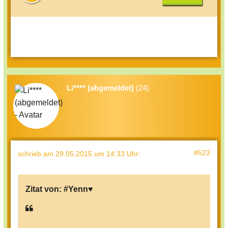
Li**** (abgemeldet)
(24)
#523
schrieb
am 29.05.2015 um 14:33 Uhr
:
Zitat von:
#Yenn♥