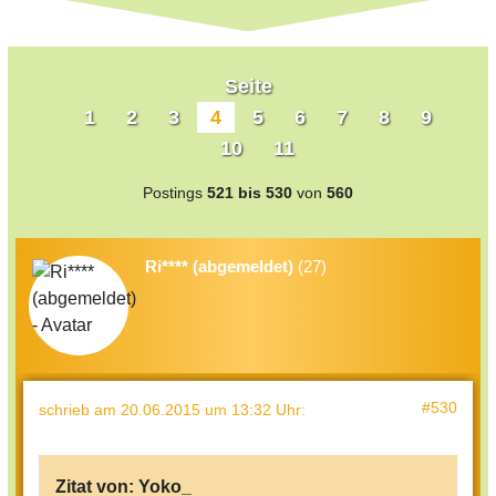
Seite
1
2
3
4
5
6
7
8
9
10
11
Postings
521 bis 530
von
560
Ri**** (abgemeldet)
(27)
#530
schrieb
am 20.06.2015 um 13:32 Uhr
:
Zitat von:
Yoko_