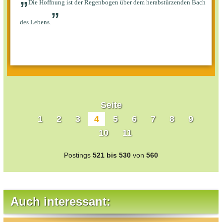
Die Hoffnung ist der Regenbogen über dem herabstürzenden Bach
”
des Lebens.
Seite
1
2
3
4
5
6
7
8
9
10
11
Postings
521 bis 530
von
560
Auch interessant: