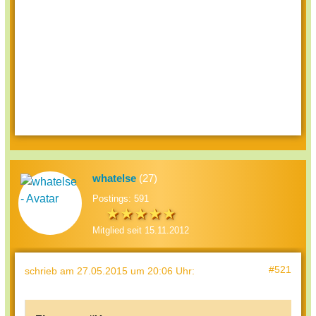
whatelse
(27)
Postings: 591
Mitglied seit 15.11.2012
#521
schrieb
am 27.05.2015 um 20:06 Uhr
: