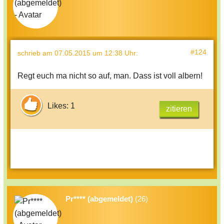
#124
schrieb
am 07.05.2015 um 12:38 Uhr
:
Regt euch ma nicht so auf, man. Dass ist voll albern!
Likes: 1
zitieren
Pr**** (abgemeldet)
(26)