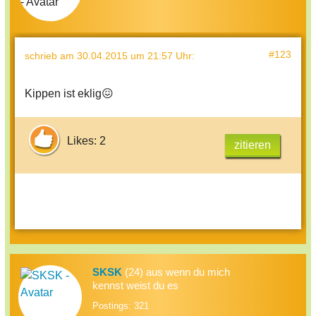
#123
schrieb
am 30.04.2015 um 21:57 Uhr
:
Kippen ist eklig😖
Likes: 2
zitieren
SKSK
(24) aus wenn du mich
kennst weist du es
Postings: 321