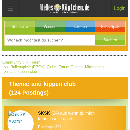
Login
Startseite
Wissen
Lexikon
Spiel/Spaß
Community
Forum
Rollenspiele (RPGs), Clubs, Forum-Games, Mitmachen
anti kippen club
Thema: anti kippen club
(
124
Postings)
SKSK
(24) aus wenn du mich
kennst weist du es
Postings: 321