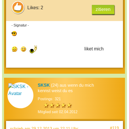
Likes: 2
zitieren
- Signatur -
liket mich
SKSK
(24) aus wenn du mich
kennst weist du es
Postings: 321
Mitglied seit 02.04.2012
#119
schrieb
am 29.12.2013 um 22:11 Uhr
: