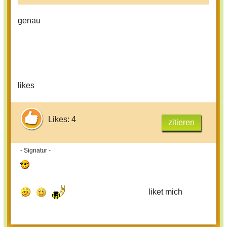
genau
likes
Likes: 4
zitieren
- Signatur -
liket mich