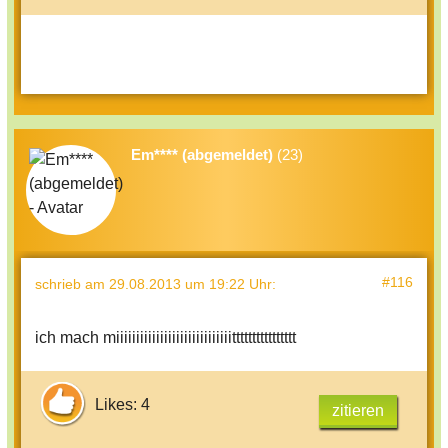
Em**** (abgemeldet)
(23)
#116
schrieb
am 29.08.2013 um 19:22 Uhr
:
ich mach miiiiiiiiiiiiiiiiiiiiiiiiiiiiitttttttttttttttt
Likes: 4
zitieren