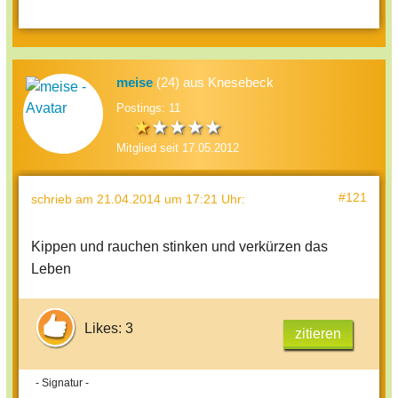
meise
(24) aus Knesebeck
Postings: 11
Mitglied seit 17.05.2012
#121
schrieb
am 21.04.2014 um 17:21 Uhr
:
Kippen und rauchen stinken und verkürzen das
Leben
Likes: 3
zitieren
- Signatur -