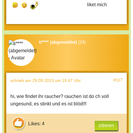
liket mich
ti**** (abgemeldet)
(24)
#117
schrieb
am 29.09.2013 um 15:47 Uhr
:
hi, wie findet ihr raucher? rauchen ist do ch voll
ungesund, es stinkt und es ist blöd!!!
Likes: 4
zitieren