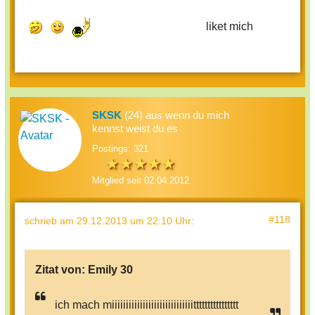
liket mich
SKSK
(24) aus wenn du mich
kennst weist du es
Postings: 321
Mitglied seit 02.04.2012
#118
schrieb
am 29.12.2013 um 22:10 Uhr
:
Zitat von:
Emily 30
ich mach miiiiiiiiiiiiiiiiiiiiiiiiiiiiitttttttttttttttt