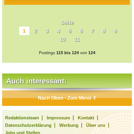
Seite
1
2
3
4
5
6
7
8
9
10
11
Postings
115 bis 124
von
124
Auch interessant:
Nach Oben - Zum Menü ⇧
Redaktionsteam
Impressum
Kontakt
Datenschutzerklärung
Werbung
Über uns
Jobs und Stellen