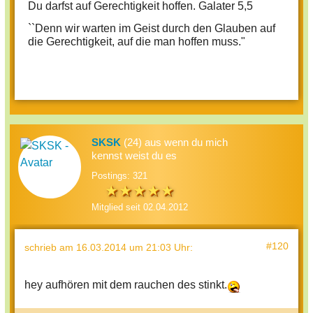
Du darfst auf Gerechtigkeit hoffen.
Galater 5,5
``Denn wir warten im Geist durch den Glauben auf
die Gerechtigkeit, auf die man hoffen muss."
SKSK
(24) aus wenn du mich
kennst weist du es
Postings: 321
Mitglied seit 02.04.2012
#120
schrieb
am 16.03.2014 um 21:03 Uhr
:
hey aufhören mit dem rauchen des stinkt.