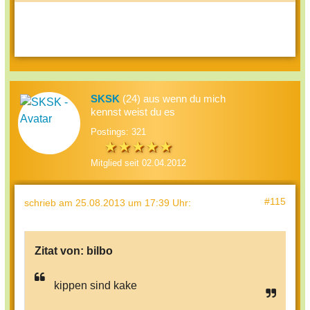
SKSK
(24) aus wenn du mich
kennst weist du es
Postings: 321
Mitglied seit 02.04.2012
#115
schrieb
am 25.08.2013 um 17:39 Uhr
:
Zitat von:
bilbo
kippen sind kake