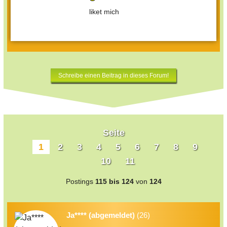
liket mich
Schreibe einen Beitrag in dieses Forum!
Seite
1
2
3
4
5
6
7
8
9
10
11
Postings
115 bis 124
von
124
Ja**** (abgemeldet)
(26)