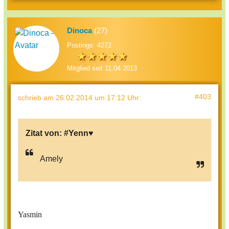
Dinoca
(27)
Postings: 4272
Mitglied seit 11.04.2013
#403
schrieb
am 26.02.2014 um 17:12 Uhr
:
Zitat von:
#Yenn♥
Amely
Yasmin