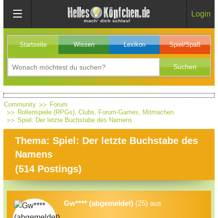
Login
Startseite
Wissen
Lexikon
Spiel/Spaß
Community
Forum
Rollenspiele (RPGs), Clubs, Forum-Games, Mitmachen
Spiel: Der letzte Buchstabe des Namens
Thema: Spiel: Der letzte Buchstabe des
Namens
(
514
Postings)
Gw**** (abgemeldet)
(25) aus