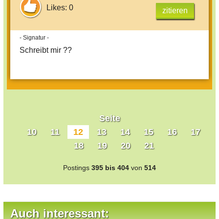
Likes: 0
zitieren
- Signatur -
Schreibt mir ??
Seite
10
11
12
13
14
15
16
17
18
19
20
21
Postings
395 bis 404
von
514
Auch interessant: