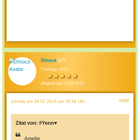
Dinoca
(27)
Postings: 4272
Mitglied seit 11.04.2013
#398
schrieb
am 24.02.2014 um 20:56 Uhr
:
Zitat von:
#Yenn♥
Amelie