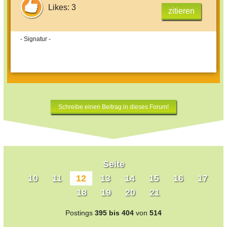
Likes: 3
zitieren
- Signatur -
Schreibe einen Beitrag in dieses Forum!
Seite
10
11
12
13
14
15
16
17
18
19
20
21
Postings
395 bis 404
von
514