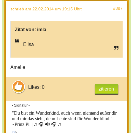
#397
schrieb
am 22.02.2014 um 19:15 Uhr
:
Zitat von:
imla
Elisa
Amelie
Likes: 0
zitieren
- Signatur -
"Du bist ein Wunderkind. auch wenn niemand außer dir
und mir das sieht, denn Leute sind für Wunder blind."
~Prinz Pi. ||
♫ 🎧 🔊 🎧 ♫