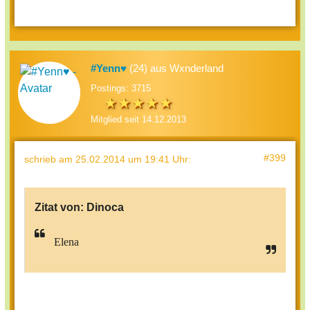
#Yenn♥
(24) aus Wxnderland
Postings: 3715
Mitglied seit 14.12.2013
#399
schrieb
am 25.02.2014 um 19:41 Uhr
:
Zitat von:
Dinoca
Elena