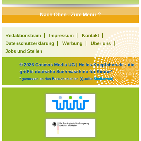
Nach Oben - Zum Menü ⇧
Redaktionsteam
Impressum
Kontakt
Datenschutzerklärung
Werbung
Über uns
Jobs und Stellen
© 2026 Cosmos Media UG | Helles-Koepfchen.de - die
größte deutsche Suchmaschine für Kinder*
* gemessen an den Besucherzahlen (Quelle:
Similarweb
)