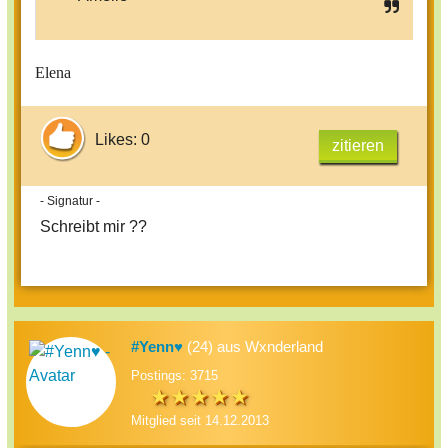
Elena
Likes: 0
zitieren
- Signatur -
Schreibt mir ??
#Yenn♥
(24) aus Wxnderland
Postings: 3715
Mitglied seit 14.12.2013