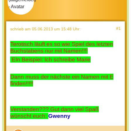
#1
schrieb
am 05.06.2013 um 15:48 Uhr
:
Terotisch läuft es so wie Spiel des letzten
Buchstabens nur mit Namen!!!!
EIn Beispiel: Ich schreibe Marie
Dann muss der nächste ein Namen mit E
finden!!!!!
Verstanden??? Gut dann viel Spaß
wünscht euch:
Gwenny