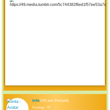
imla
(24) aus Pompeiij
Postings: 78