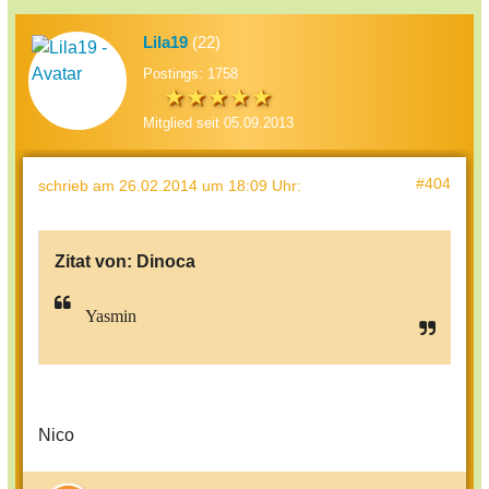
Lila19
(22)
Postings: 1758
Mitglied seit 05.09.2013
#404
schrieb
am 26.02.2014 um 18:09 Uhr
:
Zitat von:
Dinoca
Yasmin
Nico