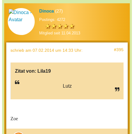
Dinoca
(27)
Postings: 4272
Mitglied seit 11.04.2013
#395
schrieb
am 07.02.2014 um 14:33 Uhr
:
Zitat von:
Lila19
Lutz
Zoe