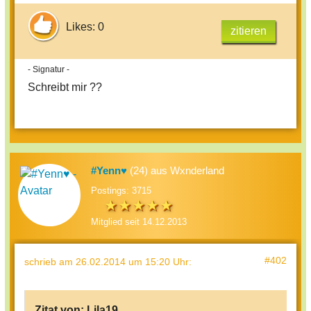
Likes: 0
zitieren
- Signatur -
Schreibt mir ??
#Yenn♥
(24) aus Wxnderland
Postings: 3715
Mitglied seit 14.12.2013
#402
schrieb
am 26.02.2014 um 15:20 Uhr
:
Zitat von:
Lila19