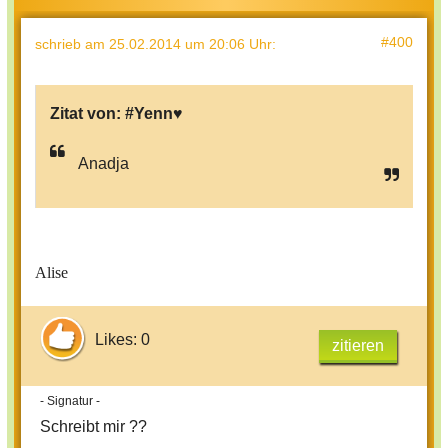
#400
schrieb
am 25.02.2014 um 20:06 Uhr
:
Zitat von:
#Yenn♥
Anadja
Alise
Likes: 0
zitieren
- Signatur -
Schreibt mir ??