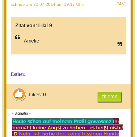
#451
schrieb
am 22.07.2014 um 19:17 Uhr
:
Zitat von:
Lila19
Amelie
Esther..
Likes: 0
zitieren
- Signatur -
Heute schon auf meinem Profil gewesen?
Ihr
braucht keine Angst zu haben - es beißt nicht!
:D
Nein, ich habe dort keine bissigen Hunde