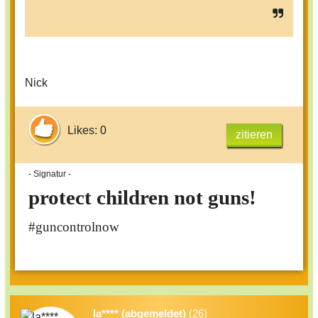
Nick
Likes: 0
zitieren
- Signatur -
protect children not guns!
#guncontrolnow
la**** (abgemeldet)
(26)