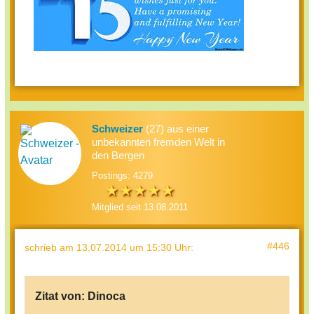
Schweizer
(27) aus einer
unbekannten fremden Welt in
den Bergen
Postings: 4279
Mitglied seit 13.08.2011
#446
schrieb
am 13.07.2014 um 15:30 Uhr
:
Zitat von:
Dinoca