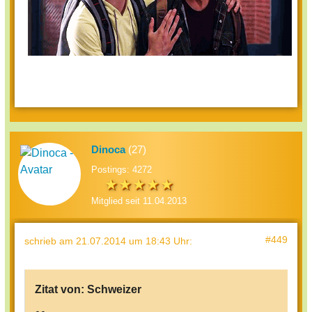
Dinoca
(27)
Postings: 4272
Mitglied seit 11.04.2013
#449
schrieb
am 21.07.2014 um 18:43 Uhr
:
Zitat von:
Schweizer