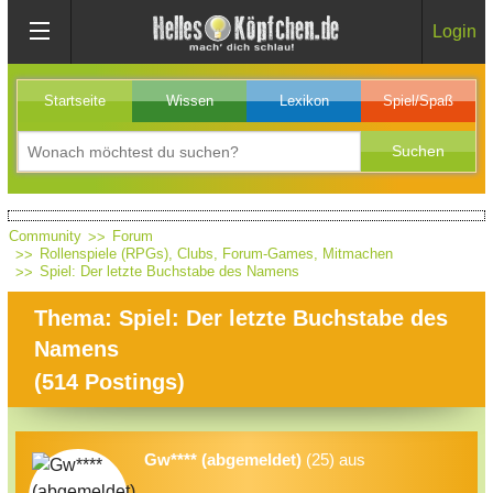
Login
Startseite
Wissen
Lexikon
Spiel/Spaß
Community
Forum
Rollenspiele (RPGs), Clubs, Forum-Games, Mitmachen
Spiel: Der letzte Buchstabe des Namens
Thema: Spiel: Der letzte Buchstabe des
Namens
(
514
Postings)
Gw**** (abgemeldet)
(25) aus