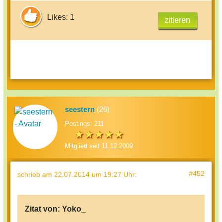
Likes: 1
zitieren
seestern
(26)
Postings: 211
Mitglied seit 11.12.2009
#452
schrieb
am 22.07.2014 um 19:27 Uhr
:
Zitat von:
Yoko_