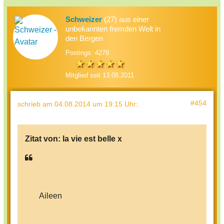
Schweizer
(27) aus einer
unbekannten fremden Welt in
den Bergen
Postings: 4279
Mitglied seit 13.08.2011
#454
schrieb
am 04.08.2014 um 19:15 Uhr
:
Zitat von:
la vie est belle x
Aileen