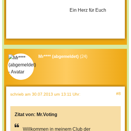
Ein Herz für Euch
Mr**** (abgemeldet)
(24)
#8
schrieb
am 30.07.2013 um 13:11 Uhr
:
Zitat von:
Mr.Voting
Willkommen in meinem Club der