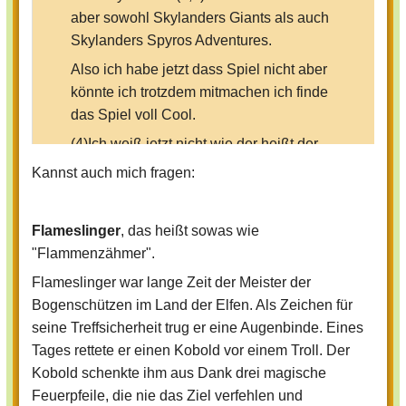
aber sowohl Skylanders Giants als auch
Skylanders Spyros Adventures.
Also ich habe jetzt dass Spiel nicht aber
könnte ich trotzdem mitmachen ich finde
das Spiel voll Cool.
(4)Ich weiß jetzt nicht wie der heißt der
der Feuerpfeile schießt und ne
Kannst auch mich fragen:
Augenbinde hat.
5Ja fände ich cool müsste aber erst
Flameslinger
, das heißt sowas wie
meinen Freund fragen wie der heißt (-;.
"Flammenzähmer".
Flameslinger war lange Zeit der Meister der
Bogenschützen im Land der Elfen. Als Zeichen für
seine Treffsicherheit trug er eine Augenbinde. Eines
Tages rettete er einen Kobold vor einem Troll. Der
Kobold schenkte ihm aus Dank drei magische
Feuerpfeile, die nie das Ziel verfehlen und