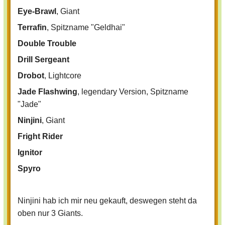
Terrafin, Fright Rider und Eye-Brawl.
Eye-Brawl
, Giant
5: Was würdest du davon halten, wenn
Terrafin
, Spitzname "Geldhai"
jedes Mitglied sich einen namen eines
Double Trouble
Charakters (Gegner, Skylander, andere
Drill Sergeant
Charaktere wie T-Bone) aussuchen
würde? Dann könnten wir auch en
Drobot
, Lightcore
RPG mit denen machen.
Jade Flashwing
, legendary Version, Spitzname
Ich fänds nicht schlecht.
"Jade"
Ninjini
, Giant
Fright Rider
Ignitor
Spyro
Ninjini hab ich mir neu gekauft, deswegen steht da
oben nur 3 Giants.