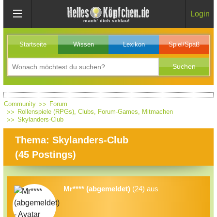
Login
Startseite
Wissen
Lexikon
Spiel/Spaß
Community
Forum
Rollenspiele (RPGs), Clubs, Forum-Games, Mitmachen
Skylanders-Club
Thema: Skylanders-Club
(
45
Postings)
Mr**** (abgemeldet)
(24) aus