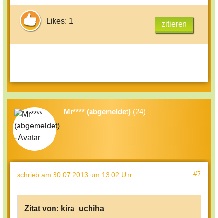
Likes: 1
zitieren
Mr**** (abgemeldet)
(24)
#7
schrieb
am 30.07.2013 um 13:02 Uhr
:
Zitat von:
kira_uchiha