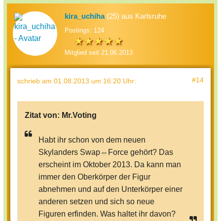
kira_uchiha
(25) aus Karlsruhe
Postings: 124
Mitglied seit 21.06.2013
#14
schrieb
am 01.08.2013 um 16:20 Uhr
:
Zitat von:
Mr.Voting
Habt ihr schon von dem neuen
Skylanders Swap⇔Force gehört? Das
erscheint im Oktober 2013. Da kann man
immer den Oberkörper der Figur
abnehmen und auf den Unterkörper einer
anderen setzen und sich so neue
Figuren erfinden. Was haltet ihr davon?