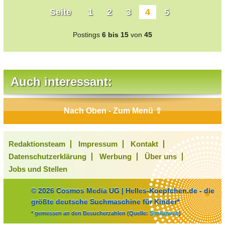
Seite
1
2
3
4
5
Postings
6 bis 15
von
45
Auch interessant:
Nach Oben - Zum Menü ⇧
Redaktionsteam
Impressum
Kontakt
Datenschutzerklärung
Werbung
Über uns
Jobs und Stellen
© 2026 Cosmos Media UG | Helles-Koepfchen.de - die
größte deutsche Suchmaschine für Kinder*
* gemessen an den Besucherzahlen (Quelle:
Similarweb
)