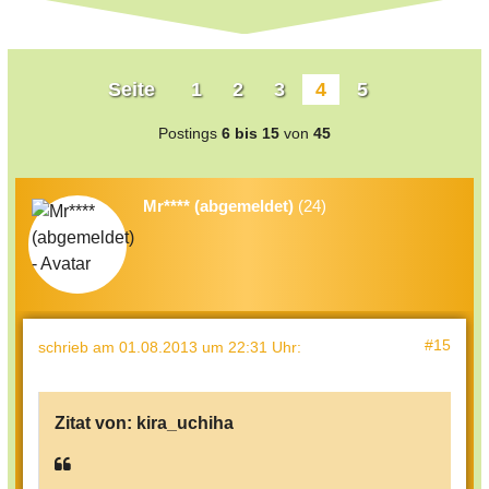
Seite
1
2
3
4
5
Postings
6 bis 15
von
45
Mr**** (abgemeldet)
(24)
#15
schrieb
am 01.08.2013 um 22:31 Uhr
:
Zitat von:
kira_uchiha