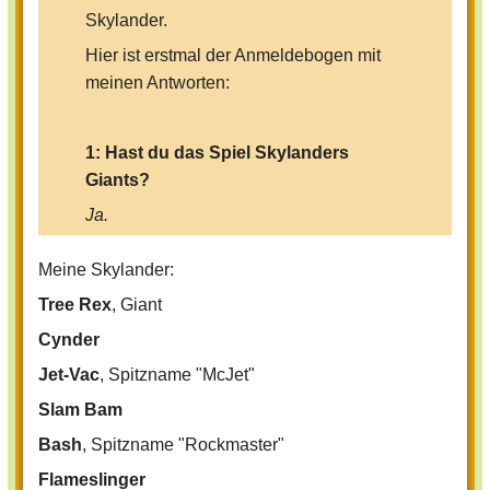
Skylander.
Hier ist erstmal der Anmeldebogen mit
meinen Antworten:
1: Hast du das Spiel Skylanders
Giants?
Ja.
2: Hast du das Spiel Skylanders
Meine Skylander:
Spyros Adventure?
Tree Rex
, Giant
Nein.
Cynder
3: Wie viele Skylanders/Giants hast
Jet-Vac
du?
, Spitzname "McJet"
Slam Bam
13 Skylander, 3 Giants
Bash
, Spitzname "Rockmaster"
4: Was sind deine Lieblings-
Skylander?
Flameslinger