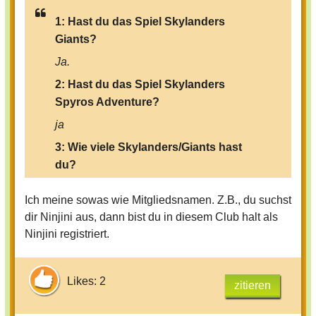
1: Hast du das Spiel Skylanders
Giants?
Ja.
2: Hast du das Spiel Skylanders
Spyros Adventure?
ja
3: Wie viele Skylanders/Giants hast
du?
13 Skylander, 3 Giants
Ich meine sowas wie Mitgliedsnamen. Z.B., du suchst
4: Was sind deine Lieblings-
dir Ninjini aus, dann bist du in diesem Club halt als
Skylander?
Ninjini registriert.
ninjini,spyro
,whirlwind,drobot
5: Was würdest du davon halten, wenn
Likes: 2
zitieren
jedes Mitglied sich einen namen eines
Charakters (Gegner, Skylander, andere