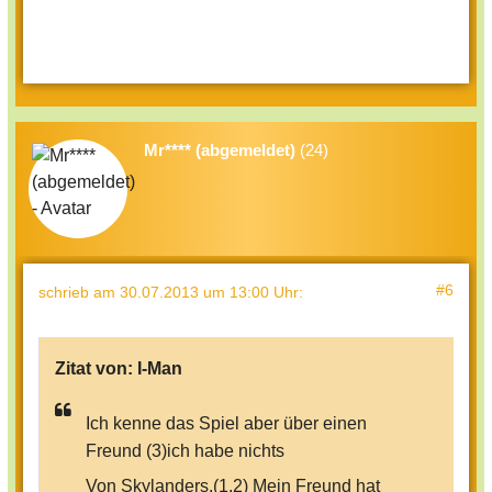
Charaktere wie T-Bone) aussuchen
würde? Dann könnten wir auch en
RPG mit denen machen.
wie das ?????????
Mr**** (abgemeldet)
(24)
#6
schrieb
am 30.07.2013 um 13:00 Uhr
:
Zitat von:
I-Man
Ich kenne das Spiel aber über einen
Freund (3)ich habe nichts
Von Skylanders.(1,2) Mein Freund hat