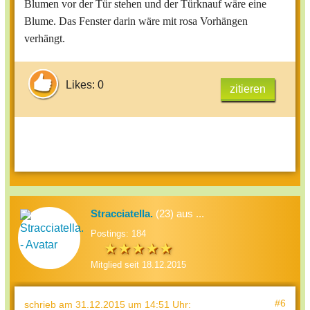
Blumen vor der Tür stehen und der Türknauf wäre eine
Blume. Das Fenster darin wäre mit rosa Vorhängen
verhängt.
Likes: 0
zitieren
Stracciatella.
(23) aus ...
Postings: 184
Mitglied seit 18.12.2015
#6
schrieb
am 31.12.2015 um 14:51 Uhr
: