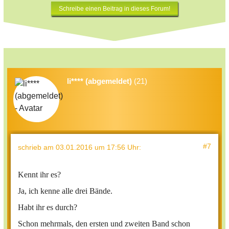
Schreibe einen Beitrag in dieses Forum!
li**** (abgemeldet)
(21)
#7
schrieb
am 03.01.2016 um 17:56 Uhr
:
Kennt ihr es?
Ja, ich kenne alle drei Bände.
Habt ihr es durch?
Schon mehrmals, den ersten und zweiten Band schon