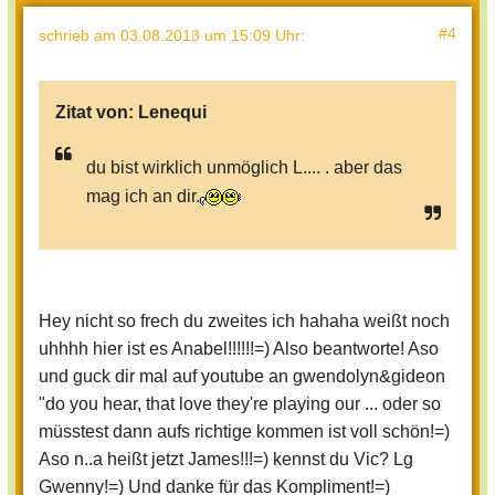
#4
schrieb
am 03.08.2013 um 15:09 Uhr
:
Zitat von:
Lenequi
du bist wirklich unmöglich L.... . aber das
mag ich an dir.
Hey nicht so frech du zweites ich hahaha weißt noch
uhhhh hier ist es Anabel!!!!!!=) Also beantworte! Aso
und guck dir mal auf youtube an gwendolyn&gideon
"do you hear, that love they're playing our ... oder so
müsstest dann aufs richtige kommen ist voll schön!=)
Aso n..a heißt jetzt James!!!=) kennst du Vic? Lg
Gwenny!=) Und danke für das Kompliment!=)