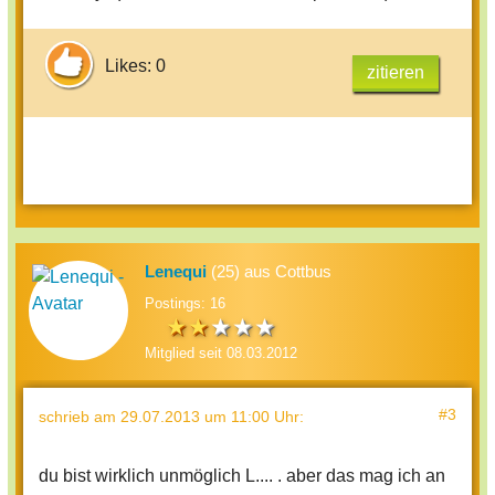
Likes: 0
zitieren
Lenequi
(25) aus Cottbus
Postings: 16
Mitglied seit 08.03.2012
#3
schrieb
am 29.07.2013 um 11:00 Uhr
:
du bist wirklich unmöglich L.... . aber das mag ich an