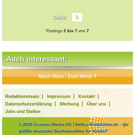
Seite
1
Postings
2 bis 7
von
7
Auch interessant:
Nach Oben - Zum Menü ⇧
Redaktionsteam
Impressum
Kontakt
Datenschutzerklärung
Werbung
Über uns
Jobs und Stellen
© 2026 Cosmos Media UG | Helles-Koepfchen.de - die
größte deutsche Suchmaschine für Kinder*