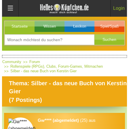
Login
Startseite
Wissen
Lexikon
Spiel/Spaß
Community
Forum
Rollenspiele (RPGs), Clubs, Forum-Games, Mitmachen
Silber - das neue Buch von Kerstin Gier
Thema: Silber - das neue Buch von Kerstin
Gier
(
7
Postings)
Gw**** (abgemeldet)
(25) aus