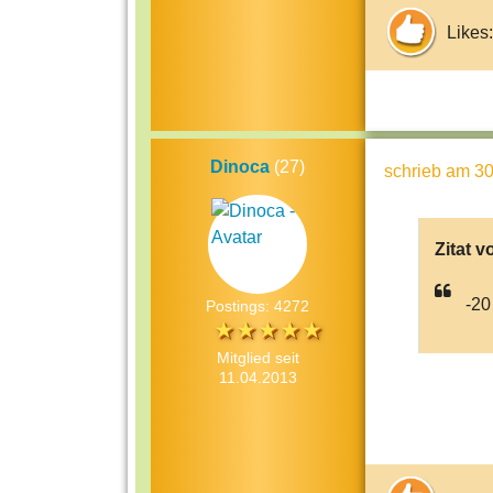
Likes:
Dinoca
(27)
schrieb
am 30
Zitat v
-20
Postings: 4272
Mitglied seit
11.04.2013