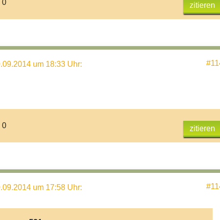
 0
zitieren
#11
.09.2014 um 18:33 Uhr
:
 0
zitieren
#11
.09.2014 um 17:58 Uhr
: