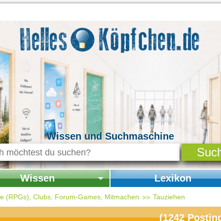
Wissen und Suchmaschine
Wissen
Lexikon
seite Wissen
Startseite Lexikon
ele (RPGs), Clubs, Forum-Games, Mitmachen
Tauziehen
chichte & Kultur
(
1242
Postin