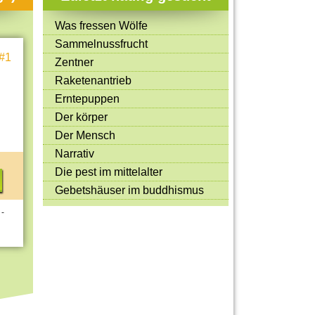
Mitmachen & Kreatives
Was fressen Wölfe
Bücher & Filme
Sammelnussfrucht
#1
Quiz-Spiele
Zentner
Raketenantrieb
Spiele & Ideen
Erntepuppen
Jugendreporter
Der körper
Der Mensch
Rezeptideen
Narrativ
Game-Tests
Die pest im mittelalter
Reisen, Events & Sport
Gebetshäuser im buddhismus
E-Cards
 -