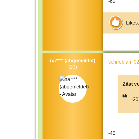
-60
Likes:
na**** (abgemeldet)
schrieb
am 02
(20)
Zitat v
-20
-40