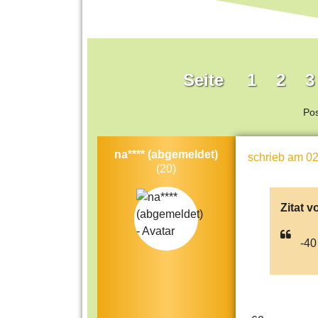
Seite
1
2
3
Po
na**** (abgemeldet)
schrieb
am 02
(20)
Zitat v
-40