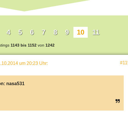
4
5
6
7
8
9
10
11
stings
1143 bis 1152
von
1242
#11
.10.2014 um 20:23 Uhr
:
on:
nasa531