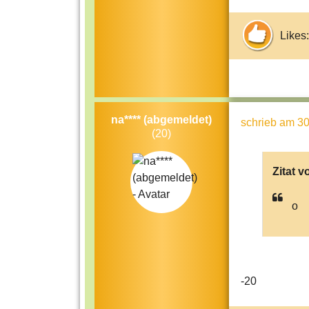
Likes:
na**** (abgemeldet)
schrieb
am 30
(20)
Zitat v
o
-20