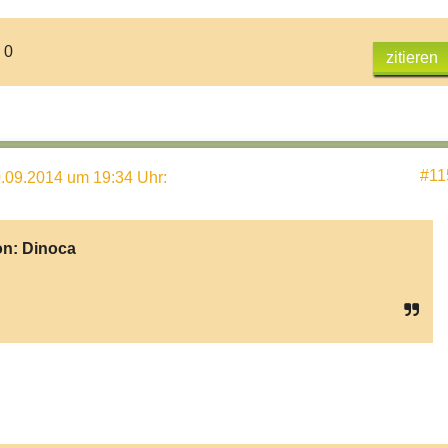
 0
zitieren
#11
.09.2014 um 19:34 Uhr
:
on:
Dinoca