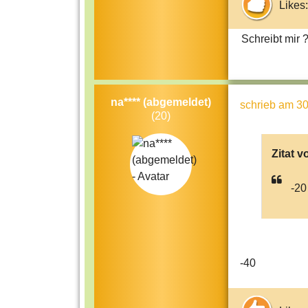
Likes:
Schreibt mir 
na**** (abgemeldet)
schrieb
am 30
(20)
Zitat v
-20
-40