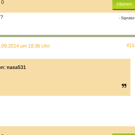
 0
zitieren
??
- Signatur
#11
.09.2014 um 18:36 Uhr
:
on:
nasa531