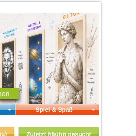
Spiel & Spaß
Startseite Spiel & Spaß
Online-Spiele
gs)
Zuletzt häufig gesucht