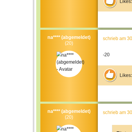
Likes:
na**** (abgemeldet)
schrieb
am 30
(20)
-20
Likes:
na**** (abgemeldet)
schrieb
am 30
(20)