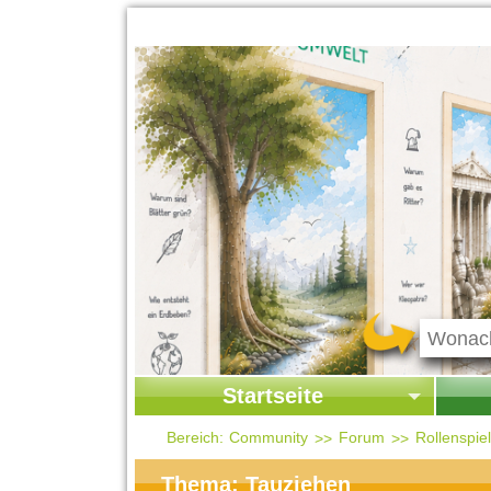
Startseite
Startseite
Start
Bereich:
Community
Forum
Rollenspi
Kontakt
Ges
Thema: Tauziehen