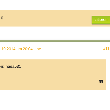
 0
zitieren
#11
.10.2014 um 20:04 Uhr
:
on:
nasa531