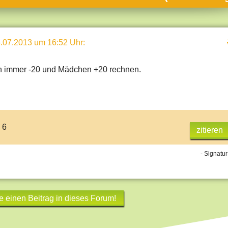
umne
sch & Natur
.07.2013 um 16:52 Uhr
:
llschaft & Politik
geber & Tipps
 immer -20 und Mädchen +20 rechnen.
versum
st
hnik
 6
zitieren
deruni
derlexikon
- Signatur
gen und Antworten
e einen Beitrag in dieses Forum!