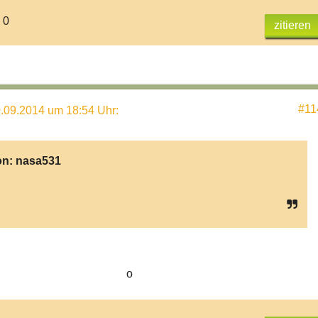
 0
zitieren
#11
.09.2014 um 18:54 Uhr
:
on:
nasa531
o