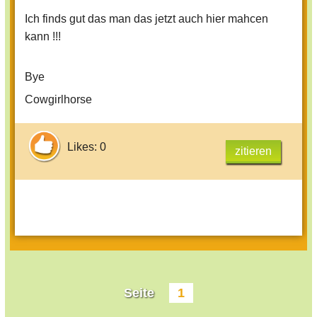
Aber nicht wie wenn sie z.B. in die
Wohnung kacken, überall hinkotzen
Ich finds gut das man das jetzt auch hier mahcen
u.s.w.
kann !!!
sondern dass das Herrchen/Frauchen
nicht mehr für das Tier sorgen kann.
Bye
Cowgirlhorse
Normalerweise hängt man dann diese
Zettel aus die auch benutzt werden um
Likes: 0
zitieren
verlorene Tiere wieder zu finden (schaut
doch mal bei " TIER VERLOREN
!!!!!!!!!!!!!!!!!!!! "nach).
Aber ich hab mir gedacht wenn so was in
eurer Familie passiert oder bei Freunden
könnt ihr solche Beiträge absofort hier
einschreiben.
Seite
1