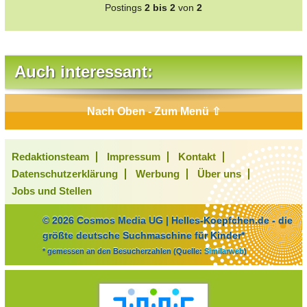
Postings
2 bis 2
von
2
Fragen zu allem sind erwünscht !
Bye, bye
Auch interessant:
Nach Oben - Zum Menü ⇧
Redaktionsteam
Impressum
Kontakt
Datenschutzerklärung
Werbung
Über uns
Jobs und Stellen
© 2026 Cosmos Media UG | Helles-Koepfchen.de - die
größte deutsche Suchmaschine für Kinder*
* gemessen an den Besucherzahlen (Quelle:
Similarweb
)