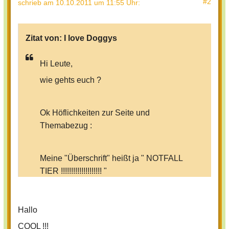
#2
schrieb
am 10.10.2011 um 11:55 Uhr
:
Zitat von:
I love Doggys
Hi Leute,
wie gehts euch ?
Ok Höflichkeiten zur Seite und
Themabezug :
Meine "Überschrift" heißt ja " NOTFALL
TIER !!!!!!!!!!!!!!!!!!!! "
Natürlich meine ich nicht das Tiere
Notfälle
haben
, sondern das sie
Hallo
manchmal zu welchen
werden
.
COOL !!!