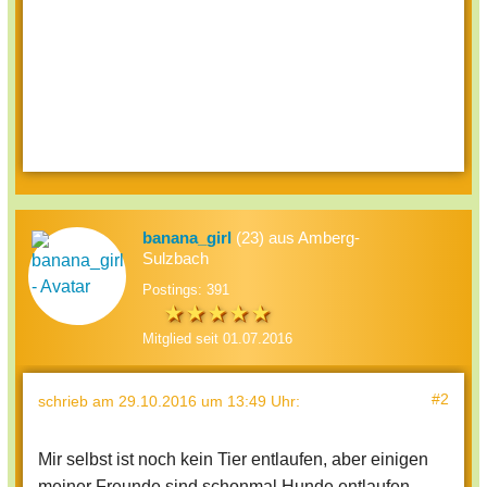
banana_girl
(23) aus Amberg-
Sulzbach
Postings: 391
Mitglied seit 01.07.2016
#2
schrieb
am 29.10.2016 um 13:49 Uhr
:
Mir selbst ist noch kein Tier entlaufen, aber einigen
meiner Freunde sind schonmal Hunde entlaufen,