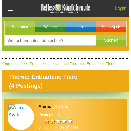
Login
Startseite
Wissen
Lexikon
Spiel/Spaß
Community
Forum
Umwelt und Tiere
Entlaufene Tiere
Thema: Entlaufene Tiere
(
4
Postings)
Alena.
(23) aus
Postings: 26
Mitglied seit 29.10.2016