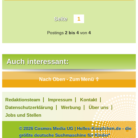
Seite
1
Postings
2 bis 4
von
4
Auch interessant:
Nach Oben - Zum Menü ⇧
Redaktionsteam
Impressum
Kontakt
Datenschutzerklärung
Werbung
Über uns
Jobs und Stellen
© 2026 Cosmos Media UG | Helles-Koepfchen.de - die
größte deutsche Suchmaschine für Kinder*