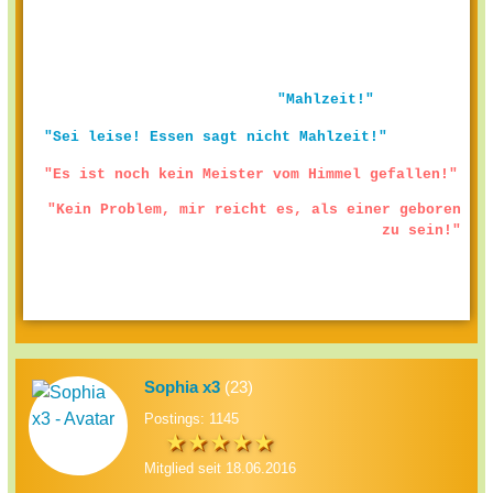
"Mahlzeit!"
"Sei leise! Essen sagt nicht Mahlzeit!"
"Es ist noch kein Meister vom Himmel gefallen!"
"Kein Problem, mir reicht es, als einer geboren
zu sein!"
Sophia x3
(23)
Postings: 1145
Mitglied seit 18.06.2016