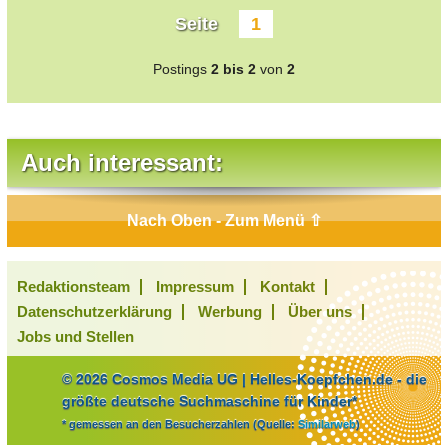
Seite
1
Postings
2 bis 2
von
2
Auch interessant:
Nach Oben - Zum Menü ⇧
Redaktionsteam
Impressum
Kontakt
Datenschutzerklärung
Werbung
Über uns
Jobs und Stellen
© 2026 Cosmos Media UG | Helles-Koepfchen.de - die
größte deutsche Suchmaschine für Kinder*
* gemessen an den Besucherzahlen (Quelle:
Similarweb
)