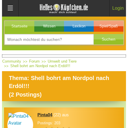
Login
Startseite
Wissen
Lexikon
Spiel/Spaß
Community
Forum
Umwelt und Tiere
Shell bohrt am Nordpol nach Erdöl!!!
Thema: Shell bohrt am Nordpol nach
Erdöl!!!
(
2
Postings)
Pinta04
(22) aus
Postings: 203