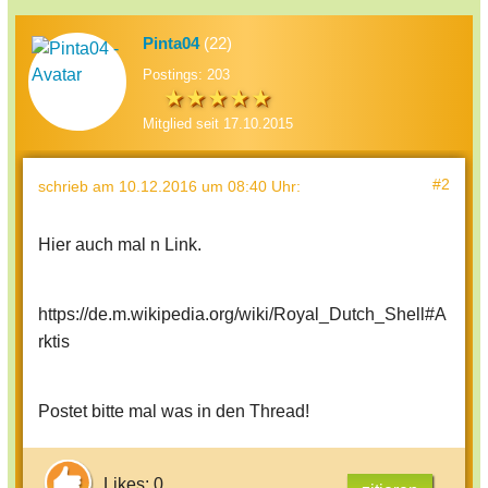
Pinta04
(22)
Postings: 203
Mitglied seit 17.10.2015
#2
schrieb
am 10.12.2016 um 08:40 Uhr
:
Hier auch mal n Link.
https://de.m.wikipedia.org/wiki/Royal_Dutch_Shell#A
rktis
Postet bitte mal was in den Thread!
Likes: 0