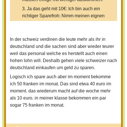
3. Ja das geht mit 10€: Ich bin auch ein
richtiger Sparefroh: Nimm meinen eignen
Verdünnungssaft mit, kaufe in Aktionen,
kaufe große Packungen
(Mengenrabbat) usw.
In der schweiz verdinen die leute mehr als ihr in
4. Ist in der Schweiz auch eine höhere
deutschland und die sachen sind aber wieder teurer
Inflation, da kriegt man (manchmal) mehr
weil das personal welche es herstellt auch einen
Lohn und die Preise steigen.
hohen lohn will. Deshalb gehen viele schweizer nach
deutschland einkaufen um geld zu sparen.
Logisch ich spare auch aber im moment bekomme
ich 50 franken im monat. Das sind etwa 40 euro im
moment. das wiederum macht auf die woche mehr
als 10 euro. in meiner klasse bekommen ein par
sogar 75 franken im monat.