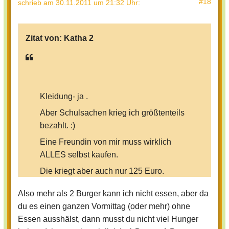
#18
schrieb
am 30.11.2011 um 21:32 Uhr
:
Zitat von:
Katha 2
Kleidung- ja .
Aber Schulsachen krieg ich größtenteils
bezahlt. :)
Eine Freundin von mir muss wirklich
ALLES selbst kaufen.
Die kriegt aber auch nur 125 Euro.
Also mehr als 2 Burger kann ich nicht essen, aber da
Zurück zum Thema
du es einen ganzen Vormittag (oder mehr) ohne
Essen ausshälst, dann musst du nicht viel Hunger
Wie geht es euch danach, wenn ihr