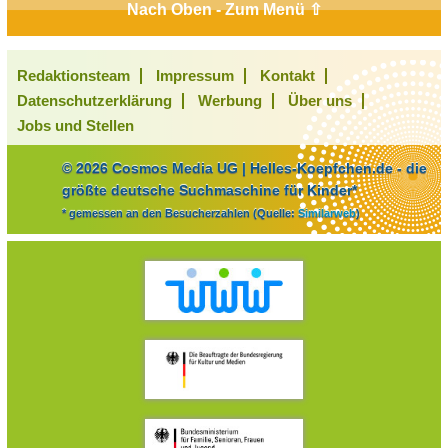
Nach Oben - Zum Menü ⇧
Redaktionsteam
Impressum
Kontakt
Datenschutzerklärung
Werbung
Über uns
Jobs und Stellen
© 2026 Cosmos Media UG | Helles-Koepfchen.de - die
größte deutsche Suchmaschine für Kinder*
* gemessen an den Besucherzahlen (Quelle:
Similarweb
)