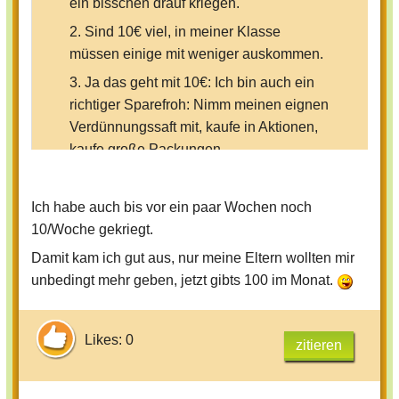
ein bisschen drauf kriegen.
2. Sind 10€ viel, in meiner Klasse
müssen einige mit weniger auskommen.
3. Ja das geht mit 10€: Ich bin auch ein
richtiger Sparefroh: Nimm meinen eignen
Verdünnungssaft mit, kaufe in Aktionen,
kaufe große Packungen
(Mengenrabbat) usw.
4. Ist in der Schweiz auch eine höhere
Ich habe auch bis vor ein paar Wochen noch
Inflation, da kriegt man (manchmal) mehr
10/Woche gekriegt.
Lohn und die Preise steigen.
Damit kam ich gut aus, nur meine Eltern wollten mir
unbedingt mehr geben, jetzt gibts 100 im Monat.
Likes: 0
zitieren