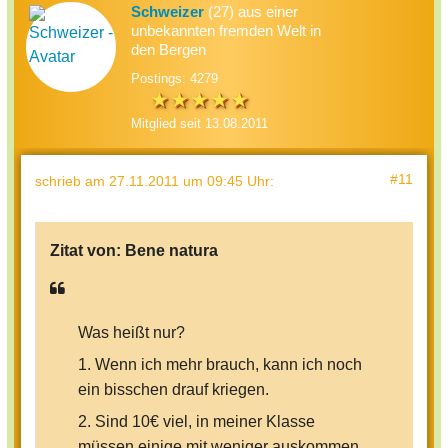
Schweizer
(27) aus einer
unbekannten fremden Welt in
den Bergen
Postings: 4279
Mitglied seit 13.08.2011
#11
schrieb
am 27.11.2011 um 09:45 Uhr
:
Zitat von:
Bene natura
Was heißt nur?
1. Wenn ich mehr brauch, kann ich noch
ein bisschen drauf kriegen.
2. Sind 10€ viel, in meiner Klasse
müssen einige mit weniger auskommen.