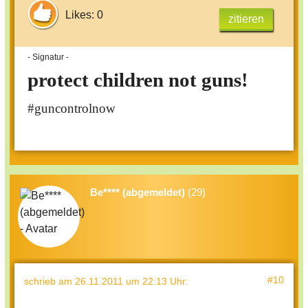
Likes: 0
zitieren
- Signatur -
protect children not guns!
#guncontrolnow
Be**** (abgemeldet)
(29)
#10
schrieb
am 26.11.2011 um 22:13 Uhr
: