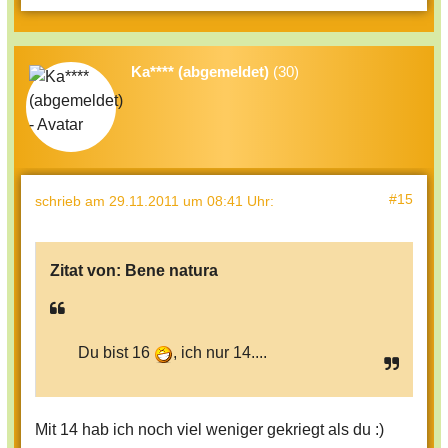
Ka**** (abgemeldet)
(30)
#15
schrieb
am 29.11.2011 um 08:41 Uhr
:
Zitat von:
Bene natura
Du bist 16
, ich nur 14....
Mit 14 hab ich noch viel weniger gekriegt als du :)