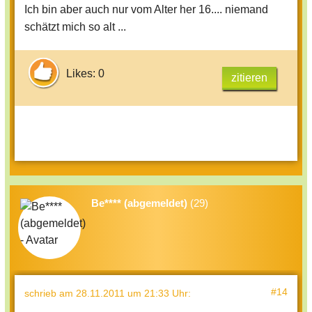
Ich bin aber auch nur vom Alter her 16.... niemand
schätzt mich so alt ...
Likes: 0
zitieren
Be**** (abgemeldet)
(29)
#14
schrieb
am 28.11.2011 um 21:33 Uhr
: