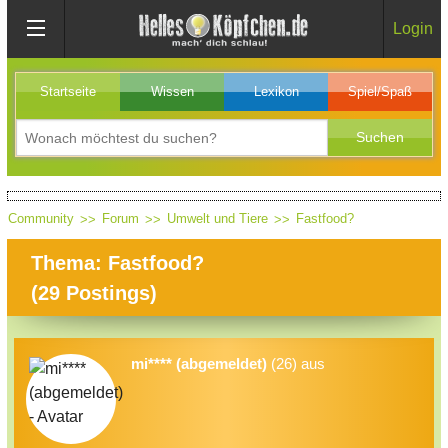
Login
Startseite
Wissen
Lexikon
Spiel/Spaß
Community
Forum
Umwelt und Tiere
Fastfood?
Thema: Fastfood?
(
29
Postings)
mi**** (abgemeldet)
(26) aus