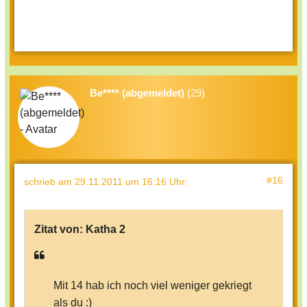
Be**** (abgemeldet)
(29)
#16
schrieb
am 29.11.2011 um 16:16 Uhr
:
Zitat von:
Katha 2
Mit 14 hab ich noch viel weniger gekriegt
als du :)