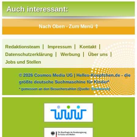
Auch interessant:
Nach Oben - Zum Menü ⇧
Redaktionsteam
Impressum
Kontakt
Datenschutzerklärung
Werbung
Über uns
Jobs und Stellen
© 2026 Cosmos Media UG | Helles-Koepfchen.de - die
größte deutsche Suchmaschine für Kinder*
* gemessen an den Besucherzahlen (Quelle:
Similarweb
)