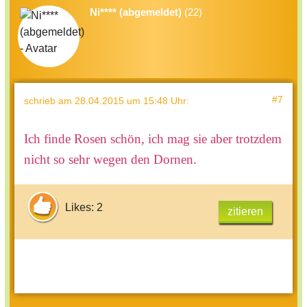
Ni**** (abgemeldet)
(22)
#7
schrieb
am 28.04.2015 um 15:48 Uhr
:
Ich finde Rosen schön, ich mag sie aber trotzdem
nicht so sehr wegen den Dornen.
Likes: 2
zitieren