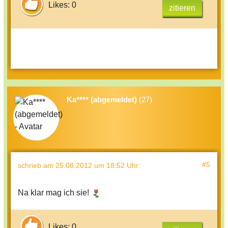
Likes: 0
zitieren
Ka**** (abgemeldet)
(27)
#5
schrieb
am 25.08.2012 um 18:52 Uhr
:
Na klar mag ich sie!
Likes: 0