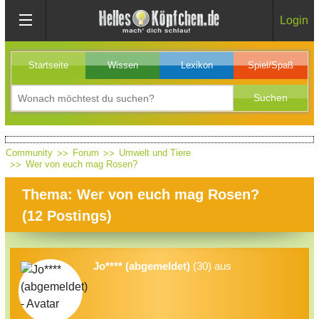
Login
Startseite
Wissen
Lexikon
Spiel/Spaß
Community
Forum
Umwelt und Tiere
Wer von euch mag Rosen?
Thema: Wer von euch mag Rosen?
(
12
Postings)
Jo**** (abgemeldet)
(30) aus