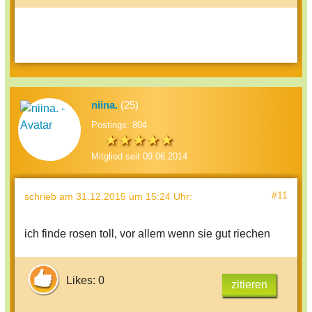
niina.
(25)
Postings: 804
Mitglied seit 09.06.2014
#11
schrieb
am 31.12.2015 um 15:24 Uhr
:
ich finde rosen toll, vor allem wenn sie gut riechen
Likes: 0
zitieren