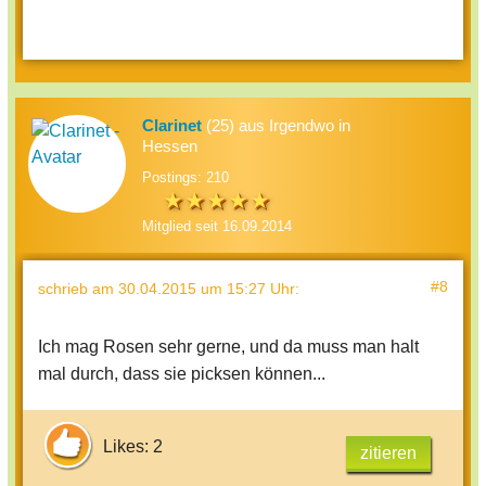
Clarinet
(25) aus Irgendwo in
Hessen
Postings: 210
Mitglied seit 16.09.2014
#8
schrieb
am 30.04.2015 um 15:27 Uhr
:
Ich mag Rosen sehr gerne, und da muss man halt
mal durch, dass sie picksen können...
Likes: 2
zitieren