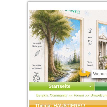
Startseite
Startseite
Start
Bereich:
Community
Forum
Umwelt un
Kontakt
Ges
Thema: HAUSTIERE!!!