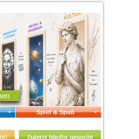
Spiel & Spaß
Startseite Spiel & Spaß
Online-Spiele
gs)
Zuletzt häufig gesucht