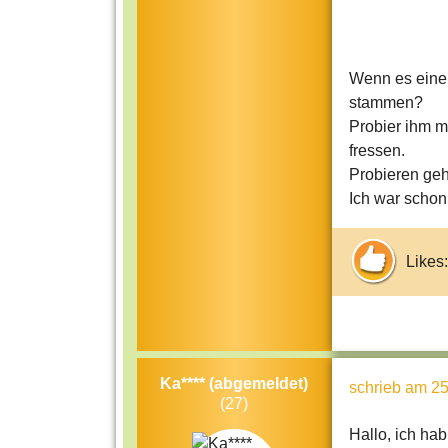
2. 
Cav
dac
Wenn es einen
stammen?
von
Probier ihm m
Mee
fressen.
auf
Probieren geh
Jak
Ich war schon
Sie
Gla
bol
Likes:
Ka**** (abgemeldet)
schrieb
am 25
(27)
Hallo, ich hab