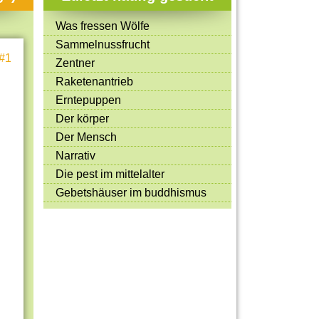
Mitmachen & Kreatives
Was fressen Wölfe
Bücher & Filme
Sammelnussfrucht
#1
Quiz-Spiele
Zentner
Raketenantrieb
Spiele & Ideen
Erntepuppen
Jugendreporter
Der körper
Der Mensch
Rezeptideen
Narrativ
Game-Tests
Die pest im mittelalter
Reisen, Events & Sport
Gebetshäuser im buddhismus
E-Cards