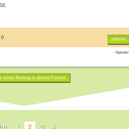
SE
 0
zitieren
- Signatur
e einen Beitrag in dieses Forum!
te
1
2
3
4