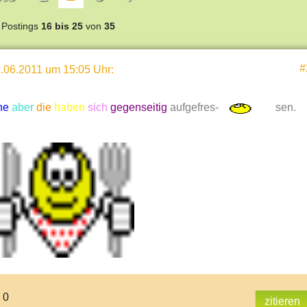
Postings
16 bis 25
von
35
#
.06.2011 um 15:05 Uhr
:
he
aber
die
haben
sich
gegenseitig
aufgefres-
sen.
 0
zitieren