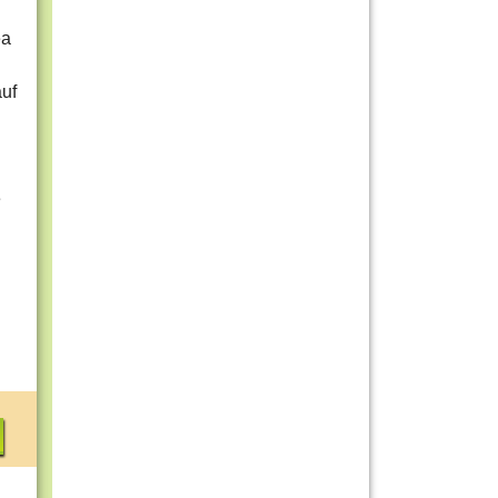
ea
uf
e