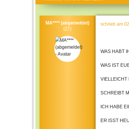
Themen-Specials
Kol
Häufig gesucht
Men
MA**** (abgemeldet)
schrieb
am 02
Beliebte Artikel
Gese
(27)
Rat
Uni
WAS HABT I
Kun
WAS IST EU
Tec
Kin
VIELLEICHT
Län
SCHREIBT MI
Fra
ICH HABE E
ER ISST HE