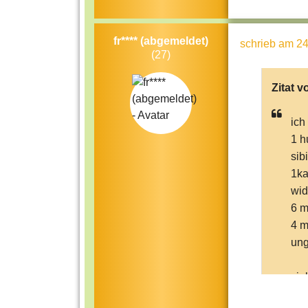
fr**** (abgemeldet)
schrieb
am 24
(27)
Zitat v
ich
1 h
sib
1ka
wid
6 m
4 m
ung
vie
gew