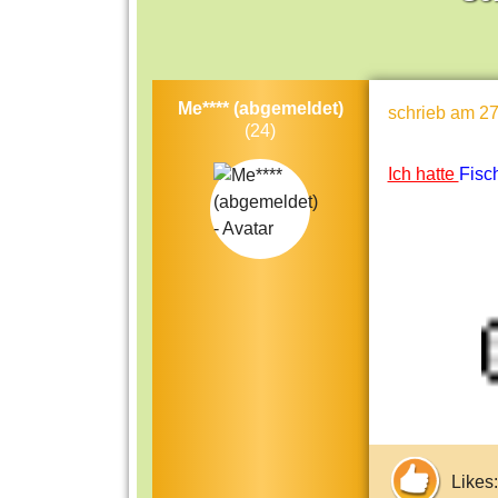
Me**** (abgemeldet)
schrieb
am 27
(24)
Ich hatte
Fisc
Likes: