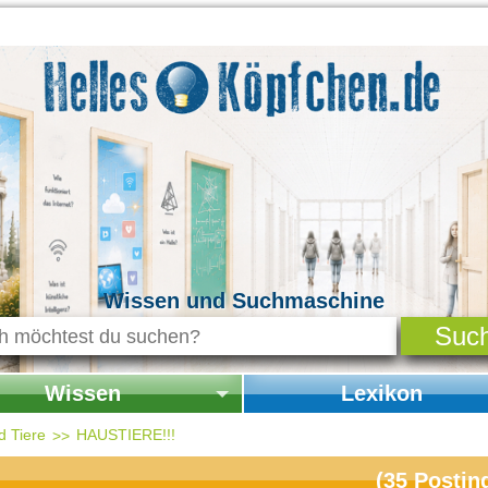
Wissen und Suchmaschine
Wissen
Lexikon
seite Wissen
Startseite Lexikon
d Tiere
HAUSTIERE!!!
chichte & Kultur
(
35
Postin