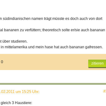
Zwei weibliche Glatthaarmeerschweinchen
(lateinisch
ia porcellus)
Sie stammen nicht -wie man bis 2004
hte-
 südindianischen namen trägt müsste es doch auch von dort
 den Apereas, sondern von den Tschudi-
al bananen zu verfüttern; theoretisch solte er/sie auch bananan
rschweinchen ab (Cavia tschudii) Deren Name beruht
 ihrer Entdeckung durch den Schweizer Naturforscher
t über studieren.
ob Tschudi.
 in mittelamerika und mein hase hat auch bananan gafressen.
 sind schwarz-weiß-braun gefleckt.
tthaarmeerschweinchen wurden schon von den
ivischen und peruanischen Inkas gehalten.
 0
zitieren
#
.02.2011 um 15:25 Uhr
:
 gleich 3 Haustiere: