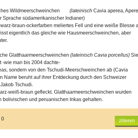
liches Wildmeerschweinchen
(lateinisch
Cavia aperea, Aper
 Sprache südamerikanischer Indianer)
hwarz-braun-ockerfarben meliertes Fell und eine weiße Blesse a
 frisst eigentlich das gleiche wie Hausmeerschweinchen, aber
ter.
liche Glatthaarmeerschweinchen
(lateinisch Cavia porcellus)
Si
 -wie man bis 2004 dachte-
eas, sondern von den Tschudi-Meerschweinchen ab (Cavia
en Name beruht auf ihrer Entdeckung durch den Schweizer
 Jakob Tschudi.
arz-weiß-braun gefleckt. Glatthaarmeerschweinchen wurden
 bolivischen und peruanischen Inkas gehalten.
 0
zitieren