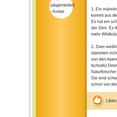
1. Ein männ
kommt aus der
Es hat ein sc
der Stirn. Es
mehr Wildkräu
2. Zwei weib
stammen nicht
von den Aper
tschudii) Der
Naturforscher
Sie sind schw
schon von den
Likes: