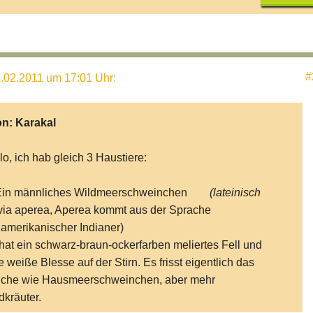
#
.02.2011 um 17:01 Uhr
:
on:
Karakal
lo, ich hab gleich 3 Haustiere:
 Ein männliches Wildmeerschweinchen
(lateinisch
ia aperea, Aperea kommt aus der Sprache
amerikanischer Indianer)
hat ein schwarz-braun-ockerfarben meliertes Fell und
e weiße Blesse auf der Stirn. Es frisst eigentlich das
iche wie Hausmeerschweinchen, aber mehr
dkräuter.