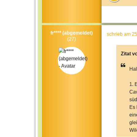
fr**** (abgemeldet)
schrieb
am 25
(27)
Zitat v
Hal
1.
Cav
süd
Es 
ein
gle
Wil