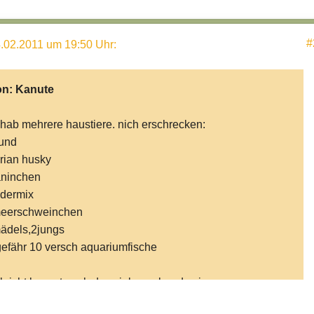
#
.02.2011 um 19:50 Uhr
:
on:
Kanute
 hab mehrere haustiere. nich erschrecken:
und
irian husky
ninchen
dermix
eerschweinchen
ädels,2jungs
efähr 10 versch aquariumfische
lleicht kommt euch das viel vor aber das is
öhnungssache. die meerschwein invasion kommt