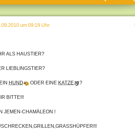
umne
sch & Natur
.09.2010 um 09:19 Uhr
:
llschaft & Politik
geber & Tipps
versum
HR ALS HAUSTIER?
st
ER LIEBLINGSTIER?
hnik
deruni
 EIN
HUND
ODER EINE
KATZE
?
derlexikon
R BITTE!!!
gen und Antworten
IN JEMEN-CHAMÄLEON !
USCHRECKEN,GRILLEN,GRASSHÜPFER!!!