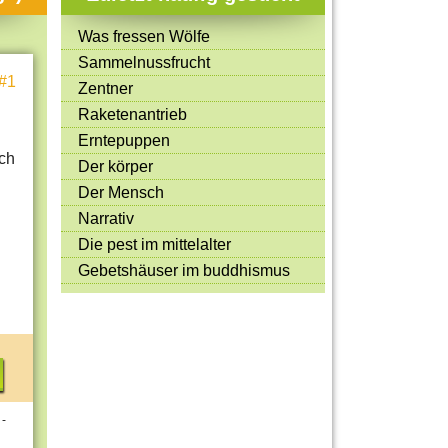
Mitmachen & Kreatives
Was fressen Wölfe
Bücher & Filme
Sammelnussfrucht
#1
Quiz-Spiele
Zentner
Raketenantrieb
Spiele & Ideen
Erntepuppen
Jugendreporter
ich
Der körper
Der Mensch
Rezeptideen
Narrativ
Game-Tests
Die pest im mittelalter
Reisen, Events & Sport
Gebetshäuser im buddhismus
E-Cards
 -