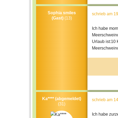
Sophia smiles
schrieb
am 19
(Gast)
(13)
Ich habe mome
Meerschweinch
Urlaub ist:10
Meerschweinc
Ka**** (abgemeldet)
schrieb
am 14
(31)
Ich habe zurz