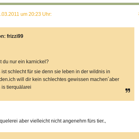
.03.2011 um 20:23 Uhr
:
on:
frizzi99
t du nur ein karnickel?
 ist schlecht für sie denn sie leben in der wildnis in
den.ich will dir kein schlechtes gewissen machen´aber
 is tierquälarei
rquelerei aber vielleicht nicht angenehm fürs tier.,