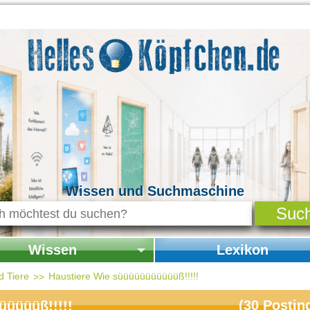
Wissen und Suchmaschine
Wissen
Lexikon
seite Wissen
Startseite Lexikon
d Tiere
Haustiere Wie süüüüüüüüüüüß!!!!!
chichte & Kultur
(
30
Postin
üüüüüß!!!!!