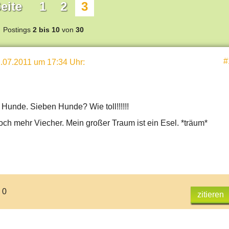
eite
1
2
3
Postings
2 bis 10
von
30
#
.07.2011 um 17:34 Uhr
:
 Hunde. Sieben Hunde? Wie toll!!!!!!
och mehr Viecher. Mein großer Traum ist ein Esel. *träum*
 0
zitieren