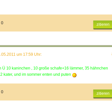
 0
zitieren
.05.2011 um 17:59 Uhr
:
n Ü 10 kaninchen , 10 große schafe+16 lämmer, 35 hähnchen
), 2 kater, und im sommer enten und puten
 0
zitieren