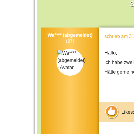
S
Wa**** (abgemeldet)
schrieb
am 31
(27)
Hallo,
ich habe zwei
Hätte gerne n
Likes: