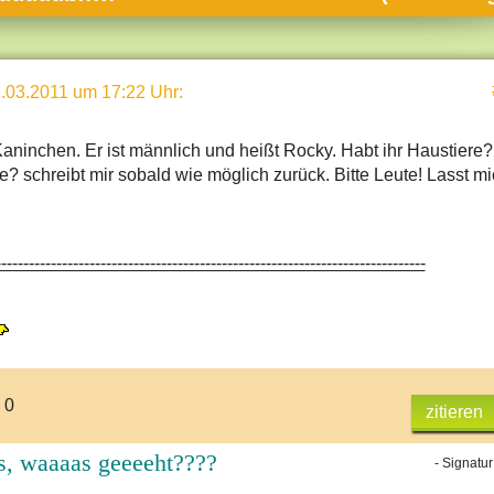
umne
sch & Natur
.03.2011 um 17:22 Uhr
:
llschaft & Politik
geber & Tipps
Kaninchen. Er ist männlich und heißt Rocky. Habt ihr Haustiere?
versum
e? schreibt mir sobald wie möglich zurück. Bitte Leute! Lasst m
st
hnik
------------------------------------------------------------------------------
deruni
derlexikon
gen und Antworten
 0
zitieren
s, waaaas geeeeht????
- Signatur