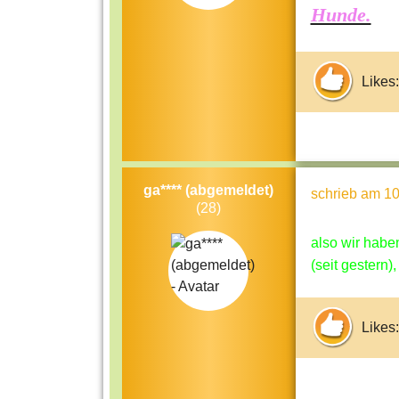
Hunde.
Likes:
ga**** (abgemeldet)
schrieb
am 10
(28)
also wir habe
(seit gestern
Likes: