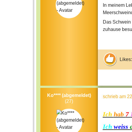
In meinem Le
Meerschweinch
Das Schwein w
zuhause besuc
Likes:
Ko**** (abgemeldet)
schrieb
am 22
(27)
Ich
hab
7
Ich
weiss