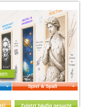
Spiel & Spaß
Startseite Spiel & Spaß
Online-Spiele
gs)
Zuletzt häufig gesucht