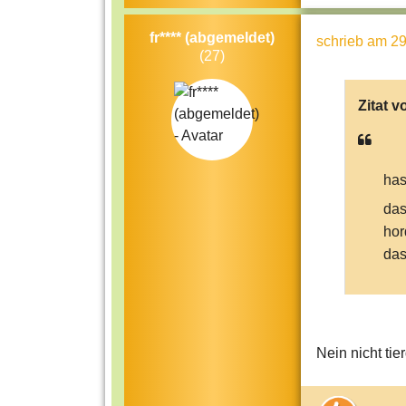
fr**** (abgemeldet)
schrieb
am 29
(27)
Zitat v
has
das
hor
das
Nein nicht tie