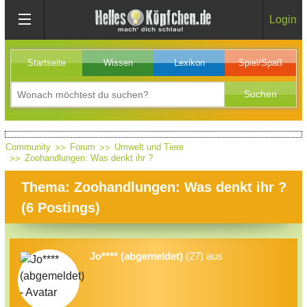
Login
Startseite
Wissen
Lexikon
Spiel/Spaß
Community
Forum
Umwelt und Tiere
Zoohandlungen: Was denkt ihr ?
Thema: Zoohandlungen: Was denkt ihr ?
(
6
Postings)
Jo**** (abgemeldet)
(27) aus