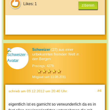
Likes: 1
zitieren
Schweizer
(27) aus einer
unbekannten fremden Welt in
den Bergen
Postings: 4279
Mitglied seit 13.08.2011
#4
schrieb
am 09.12.2012 um 20:40 Uhr
:
eigentlich ist es garnicht so verwunderlich da es in