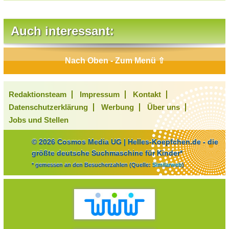
Auch interessant:
Nach Oben - Zum Menü ⇧
Redaktionsteam
Impressum
Kontakt
Datenschutzerklärung
Werbung
Über uns
Jobs und Stellen
© 2026 Cosmos Media UG | Helles-Koepfchen.de - die
größte deutsche Suchmaschine für Kinder*
* gemessen an den Besucherzahlen (Quelle:
Similarweb
)