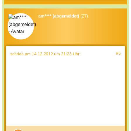
am**** (abgemeldet)
(27)
#5
schrieb
am 14.12.2012 um 21:23 Uhr
: