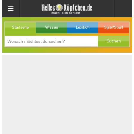
Startseite
Wissen
Lexikon
Spiel/Spaß