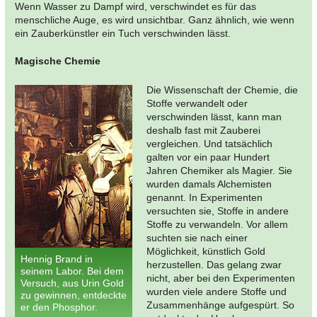
Wenn Wasser zu Dampf wird, verschwindet es für das
menschliche Auge, es wird unsichtbar. Ganz ähnlich, wie wenn
ein Zauberkünstler ein Tuch verschwinden lässt.
Magische Chemie
Die Wissenschaft der Chemie, die
Stoffe verwandelt oder
verschwinden lässt, kann man
deshalb fast mit Zauberei
vergleichen. Und tatsächlich
galten vor ein paar Hundert
Jahren Chemiker als Magier. Sie
wurden damals Alchemisten
genannt. In Experimenten
versuchten sie, Stoffe in andere
Stoffe zu verwandeln. Vor allem
suchten sie nach einer
Möglichkeit, künstlich Gold
Hennig Brand in
herzustellen. Das gelang zwar
seinem Labor. Bei dem
nicht, aber bei den Experimenten
Versuch, aus Urin Gold
wurden viele andere Stoffe und
zu gewinnen, entdeckte
Zusammenhänge aufgespürt. So
er den Phosphor.