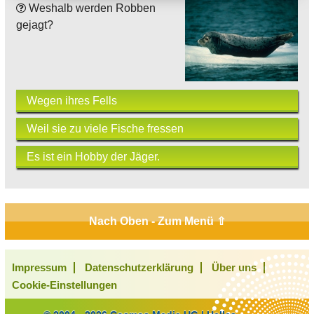
Weshalb werden Robben
gejagt?
Wegen ihres Fells
Weil sie zu viele Fische fressen
Es ist ein Hobby der Jäger.
Nach Oben - Zum Menü ⇧
Impressum
Datenschutzerklärung
Über uns
Cookie-Einstellungen