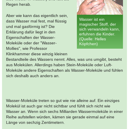
Regen herab.
Aber wie kann das eigentlich sein,
Wasser ist ein
dass Wasser mal fest, mal flüssig
magischer Stoff, der
und mal gasförmig ist? Die
sich verwandeln kann,
Erklärung dafür liegt in den
erfuhren die Kinder.
Eigenschaften der Wasser-
(Quelle: Helles
Moleküle oder der "Wasser-
Köpfchen)
Mollies", wie Professor
Klinkhammer diese winzig kleinen
Bestandteile des Wassers nennt. Alles, was uns umgibt, besteht
aus Molekülen. Allerdings haben Stein-Moleküle oder Luft-
Moleküle andere Eigenschaften als Wasser-Moleküle und fühlen
sich deshalb auch anders an.
Wasser-Moleküle treten so gut wie nie alleine auf. Ein einziges
Molekül ist auch gar nicht sichtbar und fühlt sich nicht wie
Wasser an. Wenn sich sechs Milliarden Wassermoleküle in einer
Reihe aufstellen würden, kämen sie gerade einmal auf eine
Länge von sechzig Zentimetern.