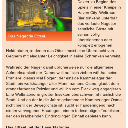
Daxter zu Beginn des
Spiels in einer Kneipe in
Haven City. Weltraum-
Bier trinkend unterhält
das vorlaute Nagetier
sämtliche Gäste mit
seinen völlig
Das fliegende Ottsel.
übertriebenen oder
komplett erlogenen
Heldentaten, in denen das Ottsel meist eine Übermacht von
Gegnern mit eleganter Leichtigkeit in seine Schranken verweist.
Während der Nager damit üblicherweise nur die allgemeine
Aufmerksamkeit der Damenwelt auf sich ziehen will, hat seine
Prahlerei dieses Mal Folgen: der einzige Kammerjäger der
Stadt, ein weißhaariger alter Mann namens Osmo, glaubt dem
orangefarbenen Pelztier und will ihn vom Fleck weg engagieren.
Eine Welle abnorm großer Insekten überschwemmt nämlich die
Stadt. Und da der in die Jahre gekommene Kammerjäger Osmo
nicht mehr der Beweglichste ist, sucht er händeringend nach
einem verwegenen Haudegen, einem todesmutigen Teufelskerl,
der den krabbelnden Eindringlingen Einhalt gebieten kann.
Das Ottsel mit der Laserklatsche