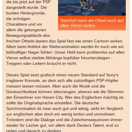
die bis jetzt auf der PSP
dargestellt wurde. Die
bunten Hintergründe,
die schrägen
Natürlich kann ein Ottsel auch auf
Charaktere und vor
allen Vieren laufen.
allem die gelungenen
Bewegungsabläufe des
frechen Ottsels lassen das Spiel fast wie einen Cartoon wirken.
Allein beim Anblick der Kletteranimation werdet ihr euch wie ein
leibhaftiger Nager fühlen: Unser Held kann problemlos auf allen
Vieren selbst steilste Abhänge kopfüber hinuntersteigen -
Treppen oder Leitern braucht er nicht.
Dieses Spiel setzt grafisch einen neuen Standard auf Sony’s
tragbarer Konsole, an dem sich alle zukünftigen PSP-Hüpfer
messen lassen müssen. Aber auch die Musik und die
Geräuschkulisse können überzeugen, ebenso wie die Stimmen
der Einwohner von Haven City. Wer des Englischen mächtig ist,
sollte die Originalsprache einstellen. Die deutsche
Synchronisation ist zwar auch gut und witzig, wirkt im Vergleich
zur englischen aber doch ein wenig tonlos und unmotiviert.
Trotzdem sind die Dialoge und die Zwischensequenzen immer
wieder für Lacher gut, vor allem dank Daxters Talent, erst zu
reden und danach zu denken.