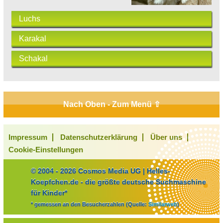
Luchs
Karakal
Schakal
Nach Oben - Zum Menü ⇧
Impressum
Datenschutzerklärung
Über uns
Cookie-Einstellungen
© 2004 - 2026 Cosmos Media UG | Helles-
Koepfchen.de - die größte deutsche Suchmaschine
für Kinder*
* gemessen an den Besucherzahlen (Quelle:
Similarweb
)