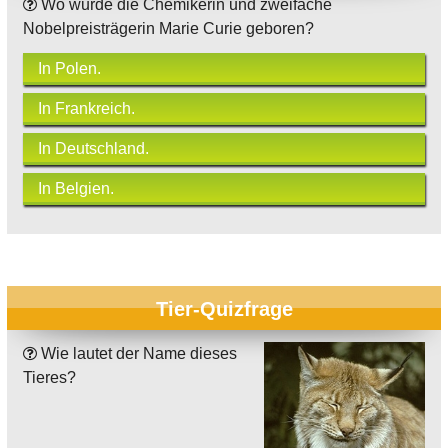
Wo wurde die Chemikerin und zweifache
Nobelpreisträgerin Marie Curie geboren?
In Polen.
In Frankreich.
In Deutschland.
In Belgien.
Tier-Quizfrage
Wie lautet der Name dieses
Tieres?