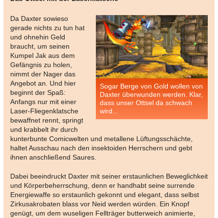
Da Daxter sowieso
gerade nichts zu tun hat
und ohnehin Geld
braucht, um seinen
Kumpel Jak aus dem
Gefängnis zu holen,
nimmt der Nager das
Angebot an. Und hier
Sogar Berge von Gold wollen von
beginnt der Spaß:
Daxter überwunden werden. Klar,
Anfangs nur mit einer
dass unser Ottsel da schwach
Laser-Fliegenklatsche
wird...
bewaffnet rennt, springt
und krabbelt ihr durch
kunterbunte Comicwelten und metallene Lüftungsschächte,
haltet Ausschau nach den insektoiden Herrschern und gebt
ihnen anschließend Saures.
Dabei beeindruckt Daxter mit seiner erstaunlichen Beweglichkeit
und Körperbeherrschung, denn er handhabt seine surrende
Energiewaffe so erstaunlich gekonnt und elegant, dass selbst
Zirkusakrobaten blass vor Neid werden würden. Ein Knopf
genügt, um dem wuseligen Fellträger butterweich animierte,