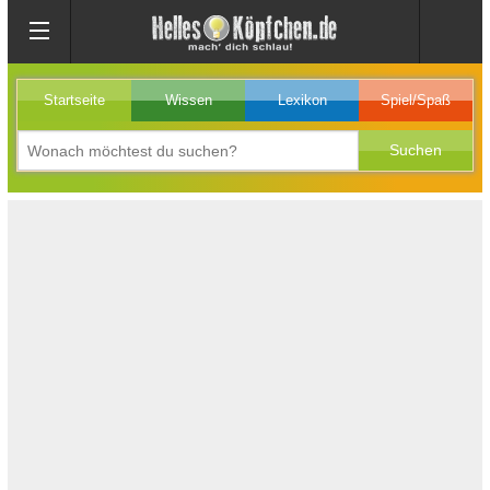
Startseite
Wissen
Lexikon
Spiel/Spaß