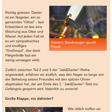
Richtig gelesen: Daxter
ist ein Nagetier, ein so
genanntes "Ottsel" - laut
Entwicklern ist das eine
Mischung aus Otter und
Wiesel. Auf jeden Fall ist
es ein sympathisches
Daxters Staubsauger spuckt
und knuffiges
Feuer.
"Großmaul", das dank
Fliegerbrille fast ein
wenig verwegen wirkt.
Zeitlich zwischen Teil 2 und 3 der "Jak&Daxter"-Reihe
angesiedelt, erfahren wir endlich, was den Nager so lange von
der Befreiung seines Freundes mit den spitzen Ohren
abgehalten hat, der am Ende des 2. "Jak&Daxter"-Teils ins
Gefängnis gesperrt wird. Natürlich zu unrecht!
Große Klappe, nix dahinter?
Wie üblich treffen wir