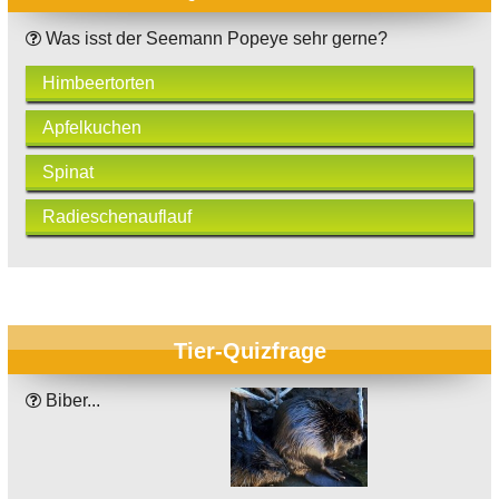
Was isst der Seemann Popeye sehr gerne?
Himbeertorten
Apfelkuchen
Spinat
Radieschenauflauf
Tier-Quizfrage
Biber...