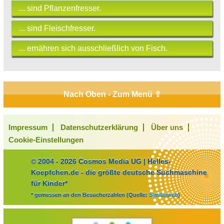
... sind Pflanzenfresser.
... sind Fleischfresser.
... ernähren sich ausschließlich von Fisch.
Nach Oben - Zum Menü ⇧
Impressum
Datenschutzerklärung
Über uns
Cookie-Einstellungen
© 2004 - 2026 Cosmos Media UG | Helles-
Koepfchen.de - die größte deutsche Suchmaschine
für Kinder*
* gemessen an den Besucherzahlen (Quelle:
Similarweb
)