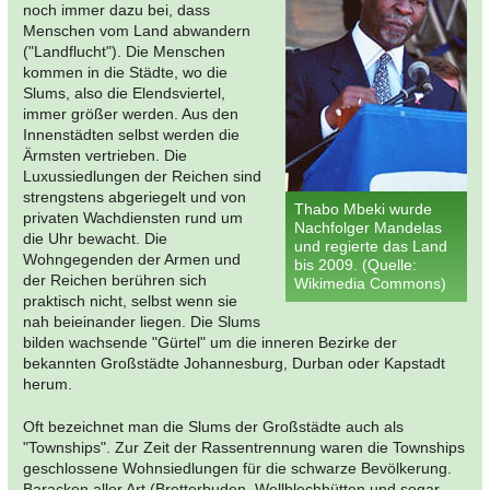
noch immer dazu bei, dass
Menschen vom Land abwandern
("Landflucht"). Die Menschen
kommen in die Städte, wo die
Slums, also die Elendsviertel,
immer größer werden. Aus den
Innenstädten selbst werden die
Ärmsten vertrieben. Die
Luxussiedlungen der Reichen sind
strengstens abgeriegelt und von
Thabo Mbeki wurde
privaten Wachdiensten rund um
Nachfolger Mandelas
die Uhr bewacht. Die
und regierte das Land
Wohngegenden der Armen und
bis 2009. (Quelle:
der Reichen berühren sich
Wikimedia Commons)
praktisch nicht, selbst wenn sie
nah beieinander liegen. Die Slums
bilden wachsende "Gürtel" um die inneren Bezirke der
bekannten Großstädte Johannesburg, Durban oder Kapstadt
herum.
Oft bezeichnet man die Slums der Großstädte auch als
"Townships". Zur Zeit der Rassentrennung waren die Townships
geschlossene Wohnsiedlungen für die schwarze Bevölkerung.
Baracken aller Art (Bretterbuden, Wellblechhütten und sogar