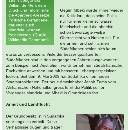
1994) beugte sich
Willem de Klerk dem
Druck und reformierte
Gegen Mbeki wurde immer wieder
die Apartheid-Gesetze.
die Kritik laut, dass seine Politik
Politische Gefangene,
nur für eine kleine schwarze
darunter auch
Mittelschicht und die ohnehin
Mandela, wurden
schon bevorzugte weiße
freigelassen. (Quelle:
Oberschicht von Nutzen sei. Für
Wikimedia Commons)
die armen und sehr armen
Südafrikaner schien sich kaum
etwas zu verbessern. Viele der besser qualifizierten
Südafrikaner sind in den vergangenen Jahren ausgewandert -
zum Beispiel nach Australien, wo Unternehmen südafrikanische
Fachkräfte anwerben und mit besseren Lebensperspektiven
locken. Seit dem 9. Mai 2009 hat Südafrika einen neuen
Staatspräsidenten. Der neue Amtsinhaber Jacob Zuma vom
Afrikanischen Nationalkongress führt die Politik seiner
Vorgänger Mandela und Mbeki in Grundzügen fort.
Armut und Landflucht
Der Grundbesitz ist in Südafrika
sehr ungleich verteilt. Diese
Verhältnisse trugen und tragen