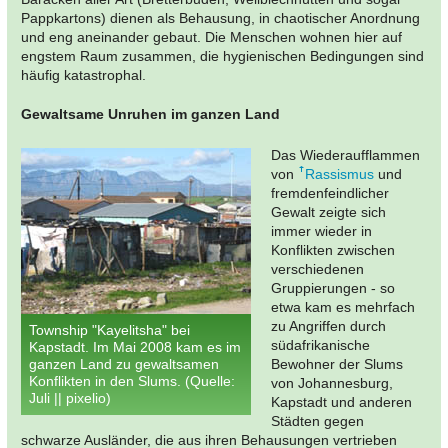
Pappkartons) dienen als Behausung, in chaotischer Anordnung
und eng aneinander gebaut. Die Menschen wohnen hier auf
engstem Raum zusammen, die hygienischen Bedingungen sind
häufig katastrophal.
Gewaltsame Unruhen im ganzen Land
Das Wiederaufflammen
von
Rassismus
und
fremdenfeindlicher
Gewalt zeigte sich
immer wieder in
Konflikten zwischen
verschiedenen
Gruppierungen - so
etwa kam es mehrfach
zu Angriffen durch
Township "Kayelitsha" bei
südafrikanische
Kapstadt. Im Mai 2008 kam es im
ganzen Land zu gewaltsamen
Bewohner der Slums
Konflikten in den Slums. (Quelle:
von Johannesburg,
Juli || pixelio)
Kapstadt und anderen
Städten gegen
schwarze Ausländer, die aus ihren Behausungen vertrieben