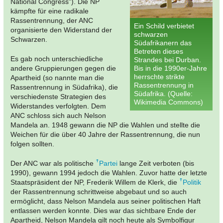
National Congress"). Die NP
kämpfte für eine radikale
Rassentrennung, der ANC
Ein Schild verbietet
organisierte den Widerstand der
schwarzen
Schwarzen.
Südafrikanern das
Betreten dieses
Es gab noch unterschiedliche
Strandes bei Durban.
andere Gruppierungen gegen die
Bis in die 1990er-Jahre
herrschte strikte
Apartheid (so nannte man die
Rassentrennung in
Rassentrennung in Südafrika), die
Südafrika. (Quelle:
verschiedenste Strategien des
Wikimedia Commons)
Widerstandes verfolgten. Dem
ANC schloss sich auch Nelson
Mandela an. 1948 gewann die NP die Wahlen und stellte die
Weichen für die über 40 Jahre der Rassentrennung, die nun
folgen sollten.
Der ANC war als politische
Partei
lange Zeit verboten (bis
1990), gewann 1994 jedoch die Wahlen. Zuvor hatte der letzte
Staatspräsident der NP, Frederik Willem de Klerk, die
Politik
der Rassentrennung schrittweise abgebaut und so auch
ermöglicht, dass Nelson Mandela aus seiner politischen Haft
entlassen werden konnte. Dies war das sichtbare Ende der
Apartheid, Nelson Mandela gilt noch heute als Symbolfigur