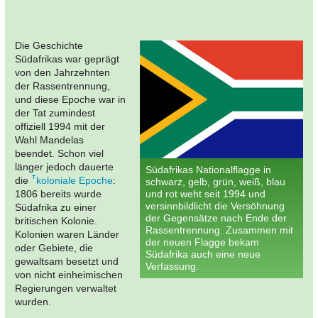
Die Geschichte
Südafrikas war geprägt
von den Jahrzehnten
der Rassentrennung,
und diese Epoche war in
der Tat zumindest
offiziell 1994 mit der
Wahl Mandelas
beendet. Schon viel
länger jedoch dauerte
Südafrikas Nationalflagge in
die
koloniale Epoche
:
schwarz, gelb, grün, weiß, blau
1806 bereits wurde
und rot weht seit 1994 und
versinnbildlicht die Versöhnung
Südafrika zu einer
der Gegensätze nach Ende der
britischen Kolonie.
Rassentrennung. Zusammen mit
Kolonien waren Länder
der neuen Flagge bekam
oder Gebiete, die
Südafrika auch eine neue
gewaltsam besetzt und
Verfassung.
von nicht einheimischen
Regierungen verwaltet
wurden.