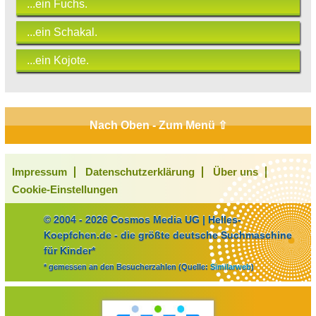
...ein Fuchs.
...ein Schakal.
...ein Kojote.
Nach Oben - Zum Menü ⇧
Impressum
Datenschutzerklärung
Über uns
Cookie-Einstellungen
© 2004 - 2026 Cosmos Media UG | Helles-
Koepfchen.de - die größte deutsche Suchmaschine
für Kinder*
* gemessen an den Besucherzahlen (Quelle:
Similarweb
)