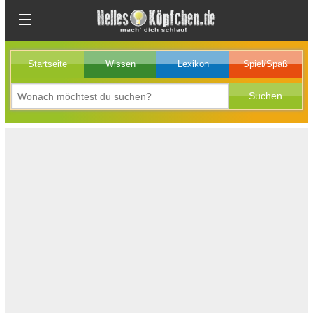
Startseite
Wissen
Lexikon
Spiel/Spaß