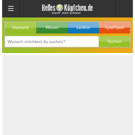
Startseite
Wissen
Lexikon
Spiel/Spaß