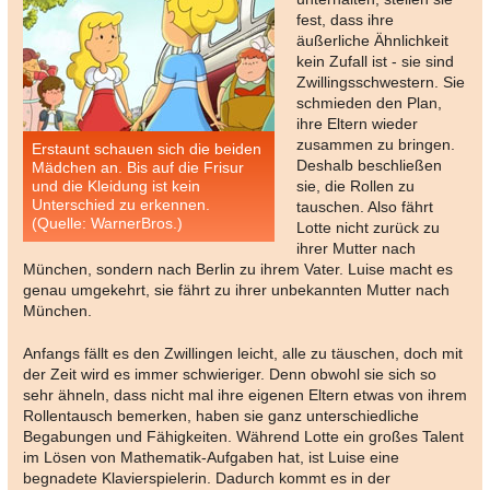
fest, dass ihre
äußerliche Ähnlichkeit
kein Zufall ist - sie sind
Zwillingsschwestern. Sie
schmieden den Plan,
ihre Eltern wieder
zusammen zu bringen.
Erstaunt schauen sich die beiden
Deshalb beschließen
Mädchen an. Bis auf die Frisur
und die Kleidung ist kein
sie, die Rollen zu
Unterschied zu erkennen.
tauschen. Also fährt
(Quelle: WarnerBros.)
Lotte nicht zurück zu
ihrer Mutter nach
München, sondern nach Berlin zu ihrem Vater. Luise macht es
genau umgekehrt, sie fährt zu ihrer unbekannten Mutter nach
München.
Anfangs fällt es den Zwillingen leicht, alle zu täuschen, doch mit
der Zeit wird es immer schwieriger. Denn obwohl sie sich so
sehr ähneln, dass nicht mal ihre eigenen Eltern etwas von ihrem
Rollentausch bemerken, haben sie ganz unterschiedliche
Begabungen und Fähigkeiten. Während Lotte ein großes Talent
im Lösen von Mathematik-Aufgaben hat, ist Luise eine
begnadete Klavierspielerin. Dadurch kommt es in der