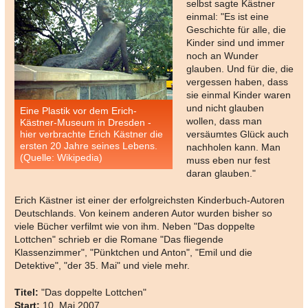
selbst sagte Kästner
einmal: "Es ist eine
Geschichte für alle, die
Kinder sind und immer
noch an Wunder
glauben. Und für die, die
vergessen haben, dass
sie einmal Kinder waren
und nicht glauben
Eine Plastik vor dem Erich-
wollen, dass man
Kästner-Museum in Dresden -
hier verbrachte Erich Kästner die
versäumtes Glück auch
ersten 20 Jahre seines Lebens.
nachholen kann. Man
(Quelle: Wikipedia)
muss eben nur fest
daran glauben."
Erich Kästner ist einer der erfolgreichsten Kinderbuch-Autoren
Deutschlands. Von keinem anderen Autor wurden bisher so
viele Bücher verfilmt wie von ihm. Neben "Das doppelte
Lottchen" schrieb er die Romane "Das fliegende
Klassenzimmer", "Pünktchen und Anton", "Emil und die
Detektive", "der 35. Mai" und viele mehr.
Titel:
"Das doppelte Lottchen"
Start:
10. Mai 2007