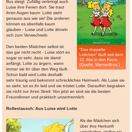
Bus steigt. Zufällig verbringt auch
Luise ihre Ferien dort. Sie traut
ihren Augen kaum: Lotte sieht
genauso aus wie sie! Die anderen
können es ebenfalls kaum
glauben - Luise und Lotte ähneln
sich zum Verwechseln.
Den beiden Mädchen selbst ist
"Das doppelte
das gar nicht recht - Luise stört es
Lottchen" läuft seit dem
sogar so sehr, dass sie damit
10. Mai in den Kinos.
anfängt, Lotte zu ärgern, wann
(Quelle: WarnerBros.)
immer sie ihr über den Weg läuft.
Schon bald wird Lotte deshalb
sehr traurig und bekommt schreckliches Heimweh. Als Luise sie
so sieht, tut es ihr leid und sie tröstet Lotte. Daraufhin begraben
sie nicht nur ihren Streit: Von jetzt an sind sie die besten
Freundinnen und praktisch unzertrennlich.
Rollentausch: Aus Luise wird Lotte
Als die Mädchen sich
über ihre Herkunft
unterhalten, stellen sie