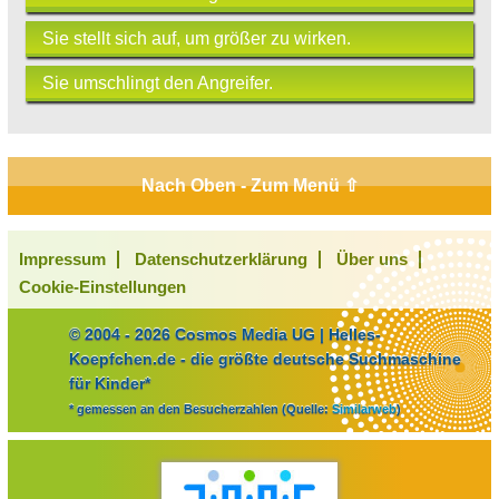
Sie stellt sich auf, um größer zu wirken.
Sie umschlingt den Angreifer.
Nach Oben - Zum Menü ⇧
Impressum
Datenschutzerklärung
Über uns
Cookie-Einstellungen
© 2004 - 2026 Cosmos Media UG | Helles-
Koepfchen.de - die größte deutsche Suchmaschine
für Kinder*
* gemessen an den Besucherzahlen (Quelle:
Similarweb
)