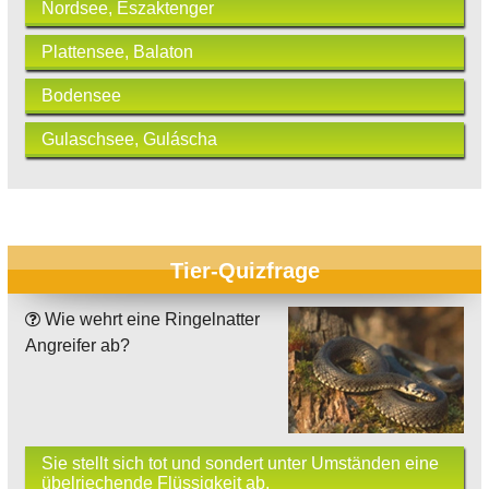
Nordsee, Északtenger
Plattensee, Balaton
Bodensee
Gulaschsee, Guláscha
Tier-Quizfrage
Wie wehrt eine Ringelnatter
Angreifer ab?
Sie stellt sich tot und sondert unter Umständen eine
übelriechende Flüssigkeit ab.